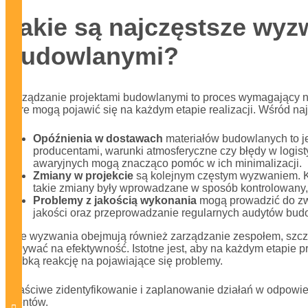
Jakie są najczęstsze wyz
budowlanymi?
Zarządzanie projektami budowlanymi to proces wymagający ni
które mogą pojawić się na każdym etapie realizacji. Wśród na
Opóźnienia w dostawach
materiałów budowlanych to j
producentami, warunki atmosferyczne czy błędy w logis
awaryjnych mogą znacząco pomóc w ich minimalizacji.
Zmiany w projekcie
są kolejnym częstym wyzwaniem. K
takie zmiany były wprowadzane w sposób kontrolowany,
Problemy z jakością wykonania
mogą prowadzić do zwię
jakości oraz przeprowadzanie regularnych audytów bud
Inne wyzwania obejmują również zarządzanie zespołem, szcze
wpływać na efektywność. Istotne jest, aby na każdym etapie p
szybką reakcję na pojawiające się problemy.
Właściwe zidentyfikowanie i zaplanowanie działań w odpowi
klientów.