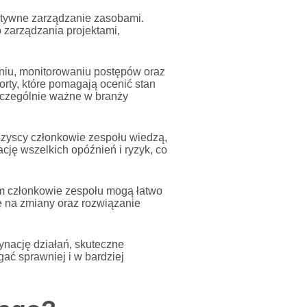
ktywne zarządzanie zasobami.
 zarządzania projektami,
niu, monitorowaniu postępów oraz
orty, które pomagają ocenić stan
 szczególnie ważne w branży
szyscy członkowie zespołu wiedzą,
cję wszelkich opóźnień i ryzyk, co
im członkowie zespołu mogą łatwo
ę na zmiany oraz rozwiązanie
ynację działań, skuteczne
ać sprawniej i w bardziej