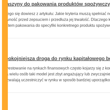
Maszyny do pakowania produktów spożywczych
Czego się dowiesz z artykułu: Jakie kryteria muszą spełnia
żywność przed zepsuciem i przedłuża jej trwałość. Dlaczego 
system pakowania do specyfiki konkretnego produktu spoży
Spokojniejsza droga do rynku kapitałowego be
Inwestowanie na rynkach finansowych często kojarzy się z k
Dla wielu osób taki model jest zbyt angażujący lub zwyczajni
pozwalają uczestniczyć w rynku w sposób bardziej uporządk