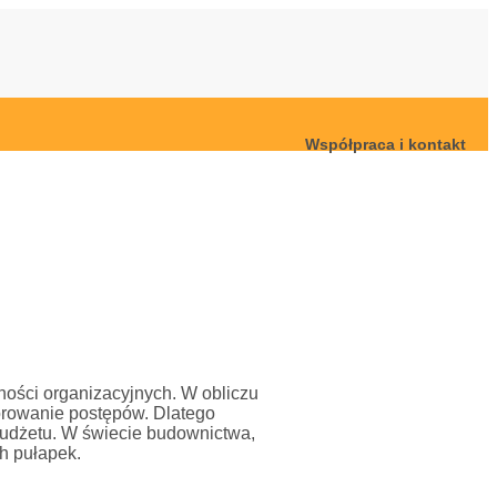
Współpraca i kontakt
ności organizacyjnych. W obliczu
torowanie postępów. Dlatego
budżetu. W świecie budownictwa,
h pułapek.