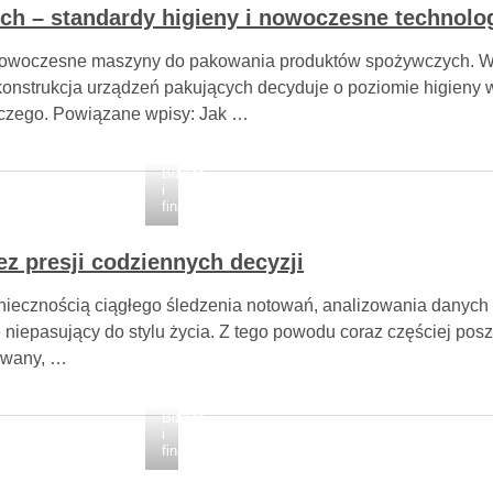
 – standardy higieny i nowoczesne technolog
ć nowoczesne maszyny do pakowania produktów spożywczych. W 
konstrukcja urządzeń pakujących decyduje o poziomie higieny 
wczego. Powiązane wpisy: Jak …
Biznes
i
finanse
z presji codziennych decyzji
oniecznością ciągłego śledzenia notowań, analizowania danych 
e niepasujący do stylu życia. Z tego powodu coraz częściej pos
owany, …
Biznes
i
finanse