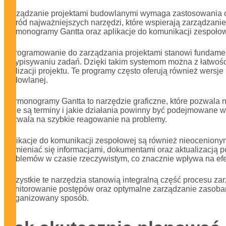
Zarządzanie projektami budowlanymi wymaga zastosowania odp
Wśród najważniejszych narzędzi, które wspierają zarządzan
harmonogramy Gantta oraz aplikacje do komunikacji zespołow
Oprogramowanie do zarządzania projektami stanowi fundament
przypisywaniu zadań. Dzięki takim systemom można z łatwością
realizacji projektu. Te programy często oferują również wersj
budowlanej.
Harmonogramy Gantta to narzędzie graficzne, które pozwala n
jakie są terminy i jakie działania powinny być podejmowane w
pozwala na szybkie reagowanie na problemy.
Aplikacje do komunikacji zespołowej są również nieocenion
wymieniać się informacjami, dokumentami oraz aktualizacją p
problemów w czasie rzeczywistym, co znacznie wpływa na efe
Wszystkie te narzędzia stanowią integralną część procesu za
monitorowanie postępów oraz optymalne zarządzanie zasobami.
zorganizowany sposób.