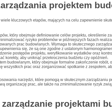
 zarządzania projektem b
wiele kluczowych etapów, mających na celu zapewnienie skutec
apów, który obejmuje definiowanie celów projektu, określenie z
nimalizować ryzyko problemów w późniejszych fazach realizac
nowanych prac budowlanych. Wymaga to skutecznego zarządza
u upewnienia się, że są one zgodne z ustalonym harmonograme
zenie postępów projektu, weryfikowanie wydatków oraz kontro
ać korekty, aby uniknąć przekroczenia budżetu czy opóźnień.
tem budowlanym, który obejmuje formalne zakończenie robót, o
ję wszystkich prac oraz zorganizować spotkanie z zespołem, a
tosowania narzędzi, które pomogą w skutecznym zarządzaniu 
wą organizację prac, ale także na zminimalizowanie ryzyk zwi
ą zarządzanie projektami 