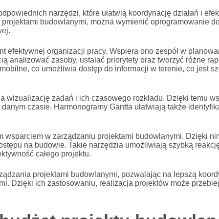
owiednich narzędzi, które ułatwią koordynację działań i efe
ie projektami budowlanymi, można wymienić oprogramowanie do
ej.
 efektywnej organizacji pracy. Wspiera ono zespół w planowa
 analizować zasoby, ustalać priorytety oraz tworzyć różne rap
e mobilne, co umożliwia dostęp do informacji w terenie, co jest
a wizualizację zadań i ich czasowego rozkładu. Dzięki temu w
 danym czasie. Harmonogramy Gantta ułatwiają także identyfika
ym wsparciem w zarządzaniu projektami budowlanymi. Dzięki n
ostępu na budowie. Takie narzędzia umożliwiają szybką reakcj
ktywność całego projektu.
rządzania projektami budowlanymi, pozwalając na lepszą koord
 Dzięki ich zastosowaniu, realizacja projektów może przebieg