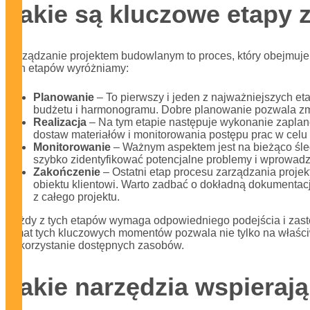
Jakie są kluczowe etapy
Zarządzanie projektem budowlanym to proces, który obejmuje 
tych etapów wyróżniamy:
Planowanie
– To pierwszy i jeden z najważniejszych et
budżetu i harmonogramu. Dobre planowanie pozwala zmi
Realizacja
– Na tym etapie następuje wykonanie zapla
dostaw materiałów i monitorowania postępu prac w cel
Monitorowanie
– Ważnym aspektem jest na bieżąco śled
szybko zidentyfikować potencjalne problemy i wprowadz
Zakończenie
– Ostatni etap procesu zarządzania projek
obiektu klientowi. Warto zadbać o dokładną dokumentac
z całego projektu.
Każdy z tych etapów wymaga odpowiedniego podejścia i zas
temat tych kluczowych momentów pozwala nie tylko na właści
wykorzystanie dostępnych zasobów.
Jakie narzędzia wspieraj