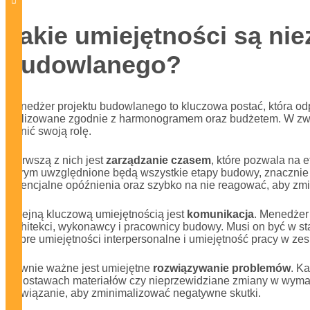
Jakie umiejętności są ni
budowlanego?
Menedżer projektu budowlanego to kluczowa postać, która od
realizowane zgodnie z harmonogramem oraz budżetem. W związ
pełnić swoją rolę.
Pierwszą z nich jest
zarządzanie czasem
, które pozwala na
którym uwzględnione będą wszystkie etapy budowy, znacznie 
potencjalne opóźnienia oraz szybko na nie reagować, aby zmi
Kolejną kluczową umiejętnością jest
komunikacja
. Menedżer 
architekci, wykonawcy i pracownicy budowy. Musi on być w st
Dobre umiejętności interpersonalne i umiejętność pracy w zespo
Równie ważne jest umiejętne
rozwiązywanie problemów
. K
w dostawach materiałów czy nieprzewidziane zmiany w wymaga
rozwiązanie, aby zminimalizować negatywne skutki.