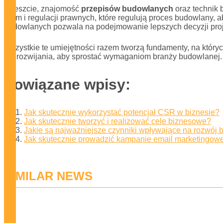
Wreszcie, znajomość
przepisów budowlanych
oraz technik 
norm i regulacji prawnych, które regulują proces budowlany
budowlanych pozwala na podejmowanie lepszych decyzji pro
Wszystkie te umiejętności razem tworzą fundamenty, na któr
ich rozwijania, aby sprostać wymaganiom branży budowlanej.
Powiązane wpisy:
Jak skutecznie wykorzystać potencjał CSR w biznesie?
Jak skutecznie tworzyć i realizować cele biznesowe?
Jakie są najważniejsze czynniki wpływające na rozwój 
Jak skutecznie prowadzić kampanie email marketingow
SIMILAR NEWS