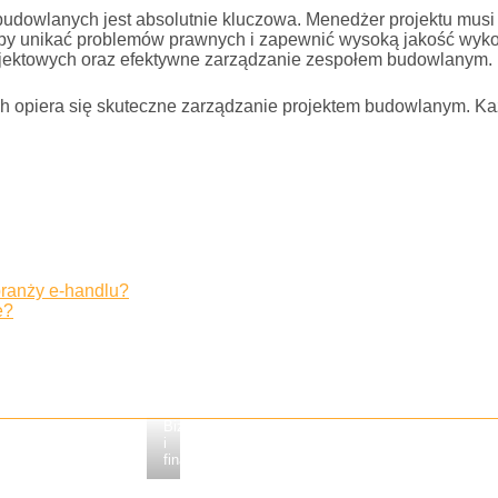
budowlanych jest absolutnie kluczowa. Menedżer projektu musi
, aby unikać problemów prawnych i zapewnić wysoką jakość wy
jektowych oraz efektywne zarządzanie zespołem budowlanym.
ych opiera się skuteczne zarządzanie projektem budowlanym. 
branży e-handlu?
e?
Biznes
i
finanse