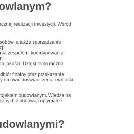
udowlanym?
znej realizacji inwestycji. Wśród
asobów, a także sporządzanie
ji.
nia zespołem, koordynowania
m.
la jakości. Dzięki temu można
dbiór finalny oraz przekazanie
by omówić doświadczenia i wnioski
projektem budowlanym. Wiedza na
ązanych z budową i optymalne
budowlanymi?