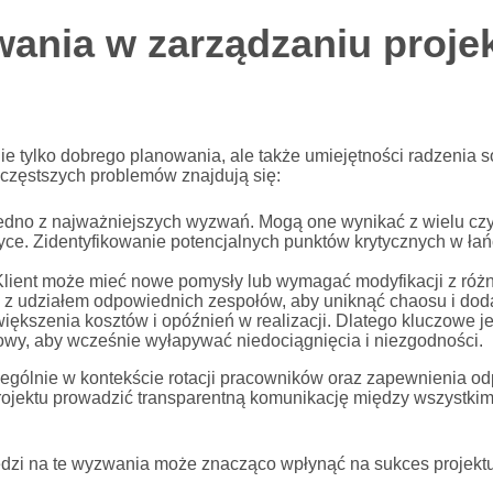
wania w zarządzaniu proje
e tylko dobrego planowania, ale także umiejętności radzenia 
jczęstszych problemów znajdują się:
edno z najważniejszych wyzwań. Mogą one wynikać z wielu czyn
tyce. Zidentyfikowanie potencjalnych punktów krytycznych w ła
lient może mieć nowe pomysły lub wymagać modyfikacji z róż
 z udziałem odpowiednich zespołów, aby uniknąć chaosu i dod
kszenia kosztów i opóźnień w realizacji. Dlatego kluczowe jes
owy, aby wcześnie wyłapywać niedociągnięcia i niezgodności.
gólnie w kontekście rotacji pracowników oraz zapewnienia odp
rojektu prowadzić transparentną komunikację między wszystkimi
edzi na te wyzwania może znacząco wpłynąć na sukces projek