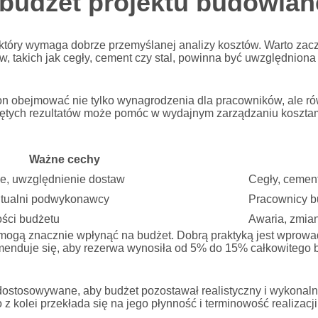
 budżet projektu budowla
 który wymaga dobrze przemyślanej analizy kosztów. Warto z
 takich jak cegły, cement czy stal, powinna być uwzględniona 
 on obejmować nie tylko wynagrodzenia dla pracowników, ale r
tych rezultatów może pomóc w wydajnym zarządzaniu kosztami 
Ważne cechy
e, uwzględnienie dostaw
Cegły, cement
tualni podwykonawcy
Pracownicy bu
ości budżetu
Awaria, zmian
ogą znacznie wpłynąć na budżet. Dobrą praktyką jest wprowad
enduje się, aby rezerwa wynosiła od 5% do 15% całkowitego b
 dostosowywane, aby budżet pozostawał realistyczny i wykonal
z kolei przekłada się na jego płynność i terminowość realizacji