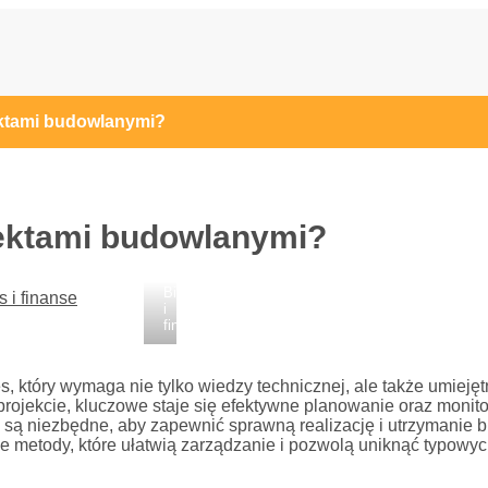
l
ektami budowlanymi?
jektami budowlanymi?
Biznes
s i finanse
i
finanse
 który wymaga nie tylko wiedzy technicznej, ale także umiejęt
projekcie, kluczowe staje się efektywne planowanie oraz moni
 są niezbędne, aby zapewnić sprawną realizację i utrzymanie 
 metody, które ułatwią zarządzanie i pozwolą uniknąć typowyc