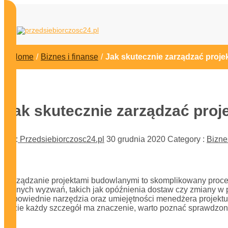
przedsiebiorczosc24.p
Home
/
Biznes i finanse
/
Jak skutecznie zarządzać proj
Jak skutecznie zarządzać pro
By :
Przedsiebiorczosc24.pl
30 grudnia 2020
Category :
Bizne
Zarządzanie projektami budowlanymi to skomplikowany proces,
licznych wyzwań, takich jak opóźnienia dostaw czy zmiany w 
odpowiednie narzędzia oraz umiejętności menedżera projektu
gdzie każdy szczegół ma znaczenie, warto poznać sprawdzone