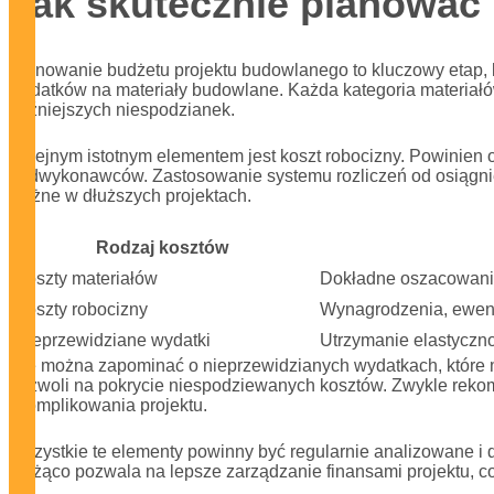
Jak skutecznie planować
Planowanie budżetu projektu budowlanego to kluczowy etap,
wydatków na materiały budowlane. Każda kategoria materiałów,
późniejszych niespodzianek.
Kolejnym istotnym elementem jest koszt robocizny. Powinien
podwykonawców. Zastosowanie systemu rozliczeń od osiągnię
ważne w dłuższych projektach.
Rodzaj kosztów
Koszty materiałów
Dokładne oszacowani
Koszty robocizny
Wynagrodzenia, ewen
Nieprzewidziane wydatki
Utrzymanie elastyczn
Nie można zapominać o nieprzewidzianych wydatkach, które m
pozwoli na pokrycie niespodziewanych kosztów. Zwykle rekom
skomplikowania projektu.
Wszystkie te elementy powinny być regularnie analizowane i
bieżąco pozwala na lepsze zarządzanie finansami projektu, co 