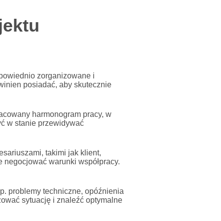
jektu
dpowiednio zorganizowane i
owinien posiadać, aby skutecznie
pracowany harmonogram pracy, w
yć w stanie przewidywać
ariuszami, takimi jak klient,
ie negocjować warunki współpracy.
np. problemy techniczne, opóźnienia
ować sytuację i znaleźć optymalne