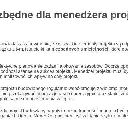
ezbędne dla menedżera pro
powiada za zapewnienie, że wszystkie elementy projektu są o
ku z tym, istnieje kilka
niezbędnych umiejętności
, które p
 efektywne planowanie zadań i alokowanie zasobów. Dobrze o
podnosi szansę na sukces projektu. Menedżer projektu musi b
nimalizować ich wpływ na cały projekt.
projektu budowlanego regularnie współpracuje z wieloma interes
anie przekazywać informacje jasno i precyzyjnie oraz skuteczn
le są nie do przecenienia w tej roli.
ażdy projekt budowlany napotyka różne trudności, mogą to być 
niach klienta. Menedżer powinien być w stanie szybko analiz