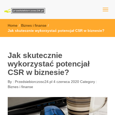
przedsiebiorczosc24.pl
Home
/
Biznes i finanse
/
Jak skutecznie wykorzystać potencjał CSR w biznesie?
Jak skutecznie
wykorzystać potencjał
CSR w biznesie?
By :
Przedsiebiorczosc24.pl
4 czerwca 2020
Category :
Biznes i finanse