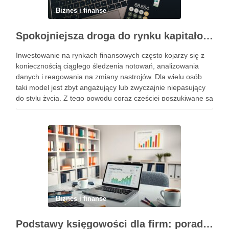
Biznes i finanse
Spokojniejsza droga do rynku kapitałowego bez presji codziennych decyzji
Inwestowanie na rynkach finansowych często kojarzy się z
koniecznością ciągłego śledzenia notowań, analizowania
danych i reagowania na zmiany nastrojów. Dla wielu osób
taki model jest zbyt angażujący lub zwyczajnie niepasujący
do stylu życia. Z tego powodu coraz częściej poszukiwane są
rozwiązania, które pozwalają uczestniczyć w rynku w sposób
bardziej uporządkowany, …
Biznes i finanse
Podstawy księgowości dla firm: porady, narzędzia i nowoczesne rozwiązania