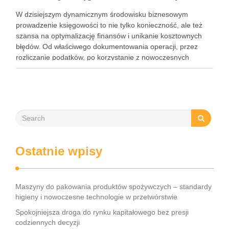
W dzisiejszym dynamicznym środowisku biznesowym
prowadzenie księgowości to nie tylko konieczność, ale też
szansa na optymalizację finansów i unikanie kosztownych
błędów. Od właściwego dokumentowania operacji, przez
rozliczanie podatków, po korzystanie z nowoczesnych
narzędzi – każdy przedsiębiorca musi znać kluczowe
elementy tego obszaru. Współczesne rozwiązania, takie jak
księgowość online czy systemy …
Ostatnie wpisy
Maszyny do pakowania produktów spożywczych – standardy
higieny i nowoczesne technologie w przetwórstwie
Spokojniejsza droga do rynku kapitałowego bez presji
codziennych decyzji