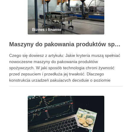
Biznes i finanse
Maszyny do pakowania produktów spożywczych – standardy higieny i nowoczesne technologie w przetwórstwie
Czego się dowiesz z artykułu: Jakie kryteria muszą spełniać
nowoczesne maszyny do pakowania produktów
spożywczych. W jaki sposób technologia chroni żywność
przed zepsuciem i przedłuża jej trwałość. Dlaczego
konstrukcja urządzeń pakujących decyduje o poziomie
higieny w zakładzie. Jak dobrać odpowiedni system
pakowania do specyfiki konkretnego produktu spożywczego.
Powiązane wpisy: Jak …