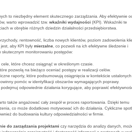
wych to niezbędny element skutecznego zarządzania. Aby efektywnie oc
tów, warto wprowadzić tzw.
wkaźniki wydajności
(KPI). Wskaźniki te
iach w obrębie różnych dziedzin działalności przedsiębiorstwa.
zychody, rentowność, liczba nowych klientów, poziom zadowolenia kli
jest, aby KPI były
mierzalne
, co pozwoli na ich efektywne śledzenie i
 w skutecznym monitorowaniu postępów:
 cele, które chcesz osiągnąć w określonym czasie.
óre pozwolą na bieżąco oceniać postępy w realizacji celów.
iczne raporty, które podsumowują osiągnięcia w kontekście ustalonych
powinny pomóc w identyfikacji obszarów wymagających poprawy.
 podejmuj odpowiednie działania korygujące, aby poprawić efektywnoś
to także angażować cały zespół w proces raportowania. Dzięki temu
zenia, co może dodatkowo motywować ich do działania. Cykliczne spot
wnież do budowania kultury odpowiedzialności w firmie.
ie do zarządzania projektami
czy narzędzia do analizy danych, moż