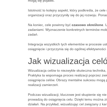
mogą się pojawić.
Istotność to kolejny aspekt, który podkreśla, że cel
organizacji oraz przyczyniły się do jej rozwoju. Po
Na koniec, cele powinny być
czasowo określone
. 
zadaniami. Wyznaczenie konkretnych terminów mobili
zadań.
Integracja wszystkich tych elementów w procesie u
osiągnięcie i przyczynia się do ogólnej efektywności 
Jak wizualizacja cel
Wizualizacja celów to niezwykle skuteczna technika
Praktyka ta wspomaga proces realizacji poprzez zw
osiągnięcia celów. Obrazy mentalne sukcesu mogą p
realizacji zamierzeń.
Podczas wizualizacji, kluczowe jest skupienie się n
prowadzą do osiągnięcia celu. Dzięki temu można z
działań. Na przykład, wizualizując cel związany z ka