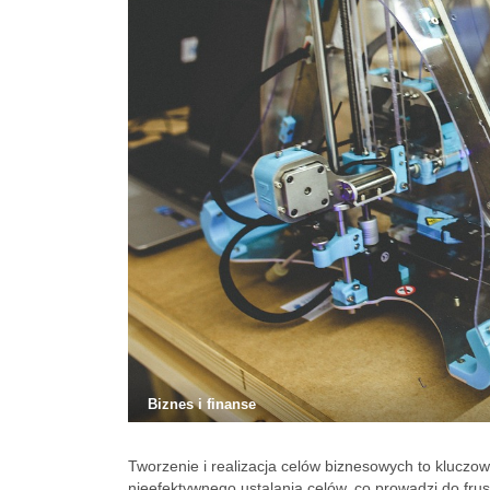
Biznes i finanse
Tworzenie i realizacja celów biznesowych to kluczo
nieefektywnego ustalania celów, co prowadzi do frust