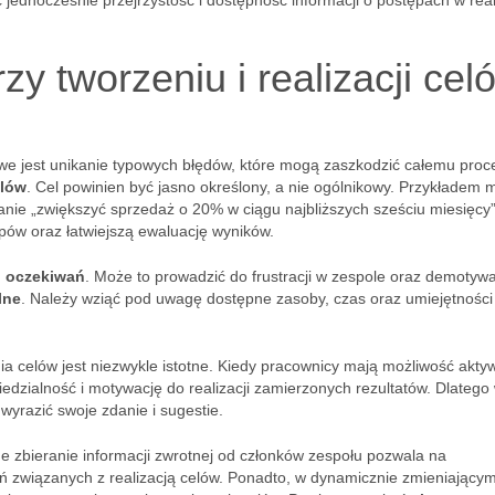
jednocześnie przejrzystość i dostępność informacji o postępach w reali
zy tworzeniu i realizacji cel
zowe jest unikanie typowych błędów, które mogą zaszkodzić całemu proc
elów
. Cel powinien być jasno określony, a nie ogólnikowy. Przykładem 
nie „zwiększyć sprzedaż o 20% w ciągu najbliższych sześciu miesięcy”
pów oraz łatwiejszą ewaluację wyników.
h oczekiwań
. Może to prowadzić do frustracji w zespole oraz demotywac
lne
. Należy wziąć pod uwagę dostępne zasoby, czas oraz umiejętności
ia celów jest niezwykle istotne. Kiedy pracownicy mają możliwość akt
iedzialność i motywację do realizacji zamierzonych rezultatów. Dlatego
wyrazić swoje zdanie i sugestie.
ne zbieranie informacji zwrotnej od członków zespołu pozwala na
ń związanych z realizacją celów. Ponadto, w dynamicznie zmieniającym