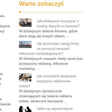
Warto zobaczyć
twa.
Jak efektywnie korzystać z
ądzanie
analizy danych w biznesie?
cji
W dzisiejszym świecie biznesu, gdzie
dane stają się nowym złotem, …
Jak promować swoją firmę
za pomocą kampanii
influencer marketingowych?
W dzisiejszych czasach, kiedy rynek jest
przesycony reklamą, influencer
marketing …
ów.
Jak prowadzić skuteczne
do
kampanie reklamowe
o
online?
W dzisiejszym dynamicznie
zmieniającym się świecie reklamy
re
online, skuteczne kampanie …
nowanie
Jakie są najważniejsze
a,