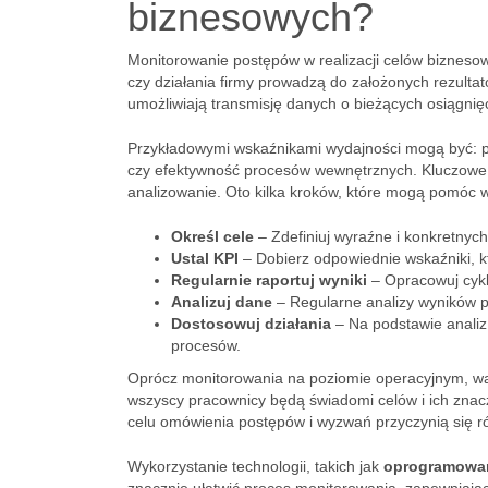
biznesowych?
Monitorowanie postępów w realizacji celów bizneso
czy działania firmy prowadzą do założonych rezulta
umożliwiają transmisję danych o bieżących osiągnięc
Przykładowymi wskaźnikami wydajności mogą być: pr
czy efektywność procesów wewnętrznych. Kluczowe 
analizowanie. Oto kilka kroków, które mogą pomóc
Określ cele
– Zdefiniuj wyraźne i konkretnych
Ustal KPI
– Dobierz odpowiednie wskaźniki, kt
Regularnie raportuj wyniki
– Opracowuj cykl
Analizuj dane
– Regularne analizy wyników 
Dostosowuj działania
– Na podstawie analiz
procesów.
Oprócz monitorowania na poziomie operacyjnym, war
wszyscy pracownicy będą świadomi celów i ich znac
celu omówienia postępów i wyzwań przyczynią się ró
Wykorzystanie technologii, takich jak
oprogramowan