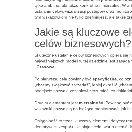
tylko ambitne, ale także konkretne i mierzalne. W 
ustalaniu celów, wizualizacji postępów oraz monitoro
tym wskazówkom nie tylko zdefiniujesz, ale także z
Jakie są kluczowe e
celów biznesowych?
Skuteczne ustalanie celów biznesowych opiera się n
najważniejszych modeli w tej dziedzinie jest zasada
i
Czasowe
.
Po pierwsze, cele powinny być
specyficzne
, co oz
„chcemy zwiększyć sprzedaż”, lepiej określić „chce
podejście pozwala zespołowi zrozumieć, co dokładni
Drugim elementem jest
mierzalność
. Powinno być 
wskaźniki pozwalają na bieżąco monitorować, jak b
Osiągalność to trzeci kluczowy element i dotyczy rea
demotywacji zespołu. Ustalając cele, warto ocenić 