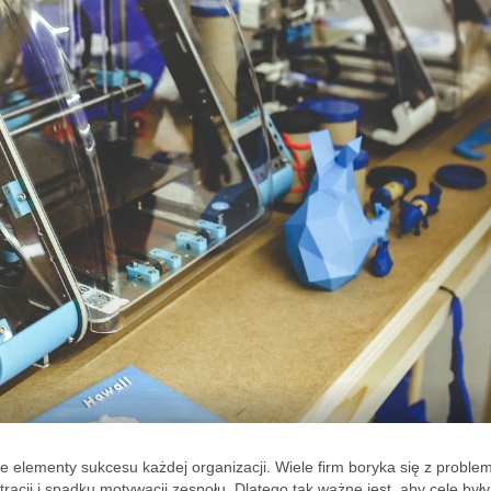
we elementy sukcesu każdej organizacji. Wiele firm boryka się z probl
racji i spadku motywacji zespołu. Dlatego tak ważne jest, aby cele były