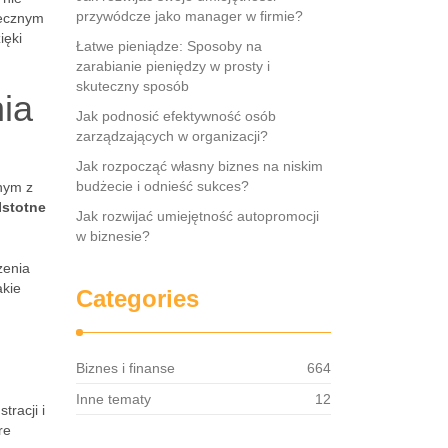
przywódcze jako manager w firmie?
tecznym
ięki
Łatwe pieniądze: Sposoby na
zarabianie pieniędzy w prosty i
skuteczny sposób
ia
Jak podnosić efektywność osób
zarządzających w organizacji?
Jak rozpocząć własny biznes na niskim
budżecie i odnieść sukces?
nym z
Istotne
Jak rozwijać umiejętność autopromocji
w biznesie?
zenia
akie
Categories
Biznes i finanse
664
Inne tematy
12
tracji i
re