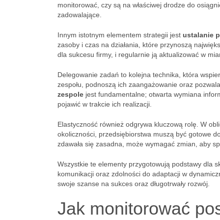
monitorować, czy są na właściwej drodze do osiągni
zadowalające.
Innym istotnym elementem strategii jest
ustalanie p
zasoby i czas na działania, które przynoszą najwięk
dla sukcesu firmy, i regularnie ją aktualizować w mia
Delegowanie zadań to kolejna technika, która wspier
zespołu, podnoszą ich zaangażowanie oraz pozwalają
zespole
jest fundamentalne; otwarta wymiana infor
pojawić w trakcie ich realizacji.
Elastyczność również odgrywa kluczową rolę. W obl
okoliczności, przedsiębiorstwa muszą być gotowe do
zdawała się zasadna, może wymagać zmian, aby s
Wszystkie te elementy przygotowują podstawy dla sk
komunikacji oraz zdolności do adaptacji w dynamicz
swoje szanse na sukces oraz długotrwały rozwój.
Jak monitorować post