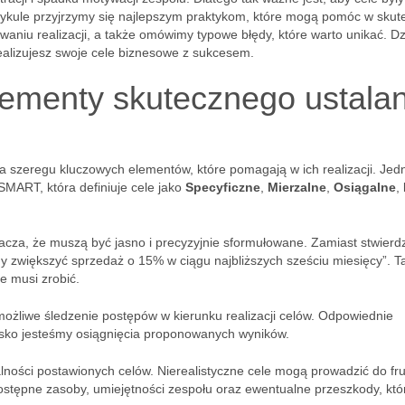
artykule przyjrzymy się najlepszym praktykom, które mogą pomóc w sku
waniu realizacji, a także omówimy typowe błędy, które warto unikać. Dz
realizujesz swoje cele biznesowe z sukcesem.
lementy skutecznego ustalan
a szeregu kluczowych elementów, które pomagają w ich realizacji. Jed
 SMART, która definiuje cele jako
Specyficzne
,
Mierzalne
,
Osiągalne
,
nacza, że muszą być jasno i precyzyjnie sformułowane. Zamiast stwierd
my zwiększyć sprzedaż o 15% w ciągu najbliższych sześciu miesięcy”. T
e musi zrobić.
możliwe śledzenie postępów w kierunku realizacji celów. Odpowiednie
lisko jesteśmy osiągnięcia proponowanych wyników.
lności postawionych celów. Nierealistyczne cele mogą prowadzić do frus
dostępne zasoby, umiejętności zespołu oraz ewentualne przeszkody, któ