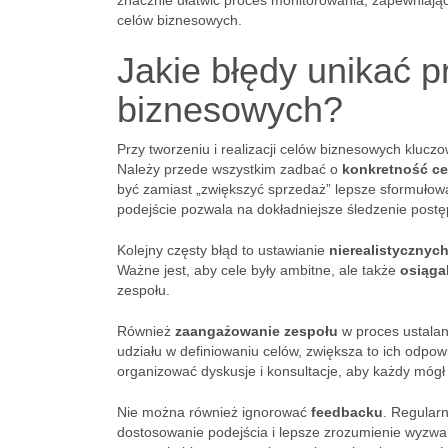
znacznie ułatwić proces monitorowania, zapewniając 
celów biznesowych.
Jakie błędy unikać pr
biznesowych?
Przy tworzeniu i realizacji celów biznesowych kluc
Należy przede wszystkim zadbać o
konkretność c
być zamiast „zwiększyć sprzedaż” lepsze sformułowa
podejście pozwala na dokładniejsze śledzenie postę
Kolejny częsty błąd to ustawianie
nierealistycznyc
Ważne jest, aby cele były ambitne, ale także
osiąga
zespołu.
Również
zaangażowanie zespołu
w proces ustalan
udziału w definiowaniu celów, zwiększa to ich odpow
organizować dyskusje i konsultacje, aby każdy mógł 
Nie można również ignorować
feedbacku
. Regular
dostosowanie podejścia i lepsze zrozumienie wyzwa