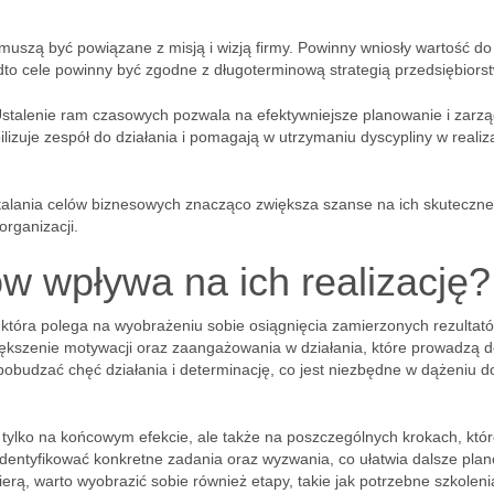
e muszą być powiązane z misją i wizją firmy. Powinny wniosły wartość do
nadto cele powinny być zgodne z długoterminową strategią przedsiębiors
Ustalenie ram czasowych pozwala na efektywniejsze planowanie i zarz
zuje zespół do działania i pomagają w utrzymaniu dyscypliny w realiza
stalania celów biznesowych znacząco zwiększa szanse na ich skuteczne
organizacji.
ów wpływa na ich realizację?
, która polega na wyobrażeniu sobie osiągnięcia zamierzonych rezultat
iększenie motywacji oraz zaangażowania w działania, które prowadzą 
obudzać chęć działania i determinację, co jest niezbędne w dążeniu d
ie tylko na końcowym efekcie, ale także na poszczególnych krokach, któ
identyfikować konkretne zadania oraz wyzwania, co ułatwia dalsze pla
rierą, warto wyobrazić sobie również etapy, takie jak potrzebne szkoleni