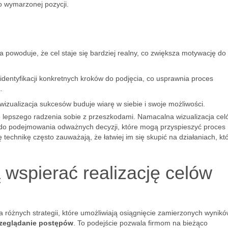
do wymarzonej pozycji.
a powoduje, że cel staje się bardziej realny, co zwiększa motywację do
dentyfikacji konkretnych kroków do podjęcia, co usprawnia proces
.
wizualizacja sukcesów buduje wiarę w siebie i swoje możliwości.
o lepszego radzenia sobie z przeszkodami. Namacalna wizualizacja cel
e do podejmowania odważnych decyzji, które mogą przyspieszyć proces
 technikę często zauważają, że łatwiej im się skupić na działaniach, kt
 wspierać realizację celów
różnych strategii, które umożliwiają osiągnięcie zamierzonych wynikó
rzeglądanie postępów
. To podejście pozwala firmom na bieżąco