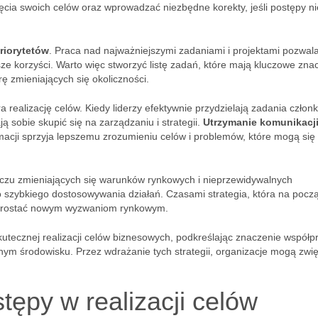
ęcia swoich celów oraz wprowadzać niezbędne korekty, jeśli postępy ni
riorytetów
. Praca nad najważniejszymi zadaniami i projektami pozwal
sze korzyści. Warto więc stworzyć listę zadań, które mają kluczowe zna
rę zmieniających się okoliczności.
a realizację celów. Kiedy liderzy efektywnie przydzielają zadania czło
 sobie skupić się na zarządzaniu i strategii.
Utrzymanie komunikacj
macji sprzyja lepszemu zrozumieniu celów i problemów, które mogą się
iczu zmieniających się warunków rynkowych i nieprzewidywalnych
 szybkiego dostosowywania działań. Czasami strategia, która na pocz
prostać nowym wyzwaniom rynkowym.
utecznej realizacji celów biznesowych, podkreślając znaczenie współpr
nym środowisku. Przez wdrażanie tych strategii, organizacje mogą zwi
ępy w realizacji celów