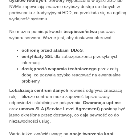
dysków twardych
. Serwery wyposażone w dyski SSD lub
NVMe zapewniają znacznie szybszy dostęp do danych w
porównaniu z tradycyjnymi HDD, co przekłada się na ogólną
wydajność systemu.
Nie można pominąć kwestii
bezpieczeństwa
podczas
wyboru serwera. Ważne jest, aby dostawca oferował:
ochronę przed atakami DDoS
,
certyfikaty SSL
dla zabezpieczenia przesyłanych
informacji,
dostępność wsparcia technicznego
przez całą
dobę, co pozwala szybko reagować na ewentualne
problemy.
Lokalizacja centrum danych
również odgrywa znaczącą
rolę – bliższe centrum może zapewnić lepsze czasy
odpowiedzi i stabilniejsze połączenia.
Gwarancja uptime
oraz
umowa SLA (Service Level Agreement)
powinny być
jasno określone przez dostawcę, co daje pewność co do
niezawodności usług.
Warto także zwrócić uwagę na
opcje tworzenia kopii