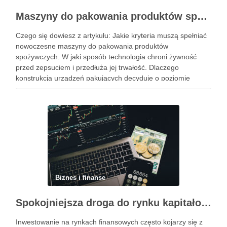
Maszyny do pakowania produktów spożywczych – standardy higieny i nowoczesne technologie w przetwórstwie
Czego się dowiesz z artykułu: Jakie kryteria muszą spełniać
nowoczesne maszyny do pakowania produktów
spożywczych. W jaki sposób technologia chroni żywność
przed zepsuciem i przedłuża jej trwałość. Dlaczego
konstrukcja urządzeń pakujących decyduje o poziomie
higieny w zakładzie. Jak dobrać odpowiedni system
pakowania do specyfiki konkretnego produktu spożywczego.
Powiązane wpisy: Jak …
Biznes i finanse
Spokojniejsza droga do rynku kapitałowego bez presji codziennych decyzji
Inwestowanie na rynkach finansowych często kojarzy się z