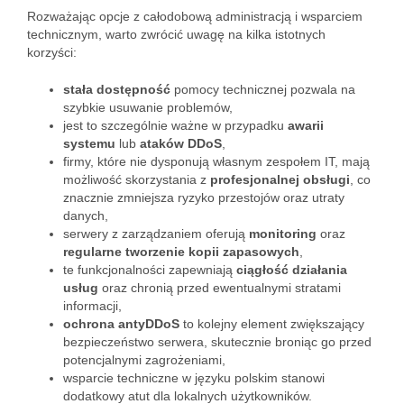
Rozważając opcje z całodobową administracją i wsparciem
technicznym, warto zwrócić uwagę na kilka istotnych
korzyści:
stała dostępność
pomocy technicznej pozwala na
szybkie usuwanie problemów,
jest to szczególnie ważne w przypadku
awarii
systemu
lub
ataków DDoS
,
firmy, które nie dysponują własnym zespołem IT, mają
możliwość skorzystania z
profesjonalnej obsługi
, co
znacznie zmniejsza ryzyko przestojów oraz utraty
danych,
serwery z zarządzaniem oferują
monitoring
oraz
regularne tworzenie kopii zapasowych
,
te funkcjonalności zapewniają
ciągłość działania
usług
oraz chronią przed ewentualnymi stratami
informacji,
ochrona antyDDoS
to kolejny element zwiększający
bezpieczeństwo serwera, skutecznie broniąc go przed
potencjalnymi zagrożeniami,
wsparcie techniczne w języku polskim stanowi
dodatkowy atut dla lokalnych użytkowników.