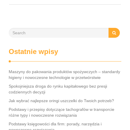
narzędzi – każdy przedsiębiorca musi znać kluczowe
elementy tego obszaru. Współczesne rozwiązania, takie jak
księgowość online czy systemy …
Ostatnie wpisy
Maszyny do pakowania produktów spożywczych – standardy
higieny i nowoczesne technologie w przetwórstwie
Spokojniejsza droga do rynku kapitałowego bez presji
codziennych decyzji
Jak wybrać najlepsze oringi uszczelki do Twoich potrzeb?
Podstawy i przepisy dotyczące tachografów w transporcie
różne typy i nowoczesne rozwiązania
Podstawy księgowości dla firm: porady, narzędzia i
nowoczesne rozwiązania