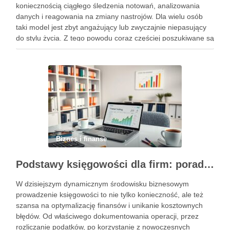
koniecznością ciągłego śledzenia notowań, analizowania
danych i reagowania na zmiany nastrojów. Dla wielu osób
taki model jest zbyt angażujący lub zwyczajnie niepasujący
do stylu życia. Z tego powodu coraz częściej poszukiwane są
rozwiązania, które pozwalają uczestniczyć w rynku w sposób
bardziej uporządkowany, …
Biznes i finanse
Podstawy księgowości dla firm: porady, narzędzia i nowoczesne rozwiązania
W dzisiejszym dynamicznym środowisku biznesowym
prowadzenie księgowości to nie tylko konieczność, ale też
szansa na optymalizację finansów i unikanie kosztownych
błędów. Od właściwego dokumentowania operacji, przez
rozliczanie podatków, po korzystanie z nowoczesnych