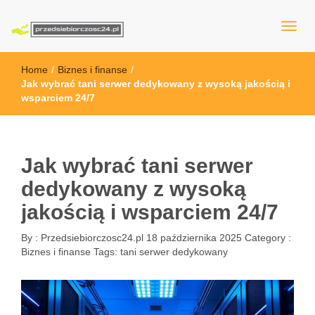
przedsiebiorczosc24.pl
Home
/
Biznes i finanse
/
Jak wybrać tani serwer dedykowany z wysoką jakością i
wsparciem 24/7
Jak wybrać tani serwer
dedykowany z wysoką
jakością i wsparciem 24/7
By :
Przedsiebiorczosc24.pl
18 października 2025
Category :
Biznes i finanse
Tags:
tani serwer dedykowany