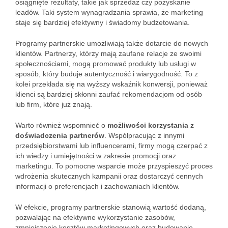
osiągnięte rezultaty, takie jak sprzedaż czy pozyskanie
leadów. Taki system wynagradzania sprawia, że marketing
staje się bardziej efektywny i świadomy budżetowania.
Programy partnerskie umożliwiają także dotarcie do nowych
klientów. Partnerzy, którzy mają zaufane relacje ze swoimi
społecznościami, mogą promować produkty lub usługi w
sposób, który buduje autentyczność i wiarygodność. To z
kolei przekłada się na wyższy wskaźnik konwersji, ponieważ
klienci są bardziej skłonni zaufać rekomendacjom od osób
lub firm, które już znają.
Warto również wspomnieć o
możliwości korzystania z
doświadczenia partnerów
. Współpracując z innymi
przedsiębiorstwami lub influencerami, firmy mogą czerpać z
ich wiedzy i umiejętności w zakresie promocji oraz
marketingu. To pomocne wsparcie może przyspieszyć proces
wdrożenia skutecznych kampanii oraz dostarczyć cennych
informacji o preferencjach i zachowaniach klientów.
W efekcie, programy partnerskie stanowią wartość dodaną,
pozwalając na efektywne wykorzystanie zasobów,
zmniejszenie kosztów marketingowych oraz budowanie