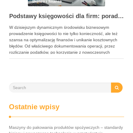
Biznes i finanse
Podstawy księgowości dla firm: porady, narzędzia i nowoczesne rozwiązania
W dzisiejszym dynamicznym środowisku biznesowym
prowadzenie księgowości to nie tylko konieczność, ale też
szansa na optymalizację finansów i unikanie kosztownych
błędów. Od właściwego dokumentowania operacji, przez
rozliczanie podatków, po korzystanie z nowoczesnych
narzędzi – każdy przedsiębiorca musi znać kluczowe
elementy tego obszaru. Współczesne rozwiązania, takie jak
księgowość online czy systemy …
Ostatnie wpisy
Maszyny do pakowania produktów spożywczych – standardy