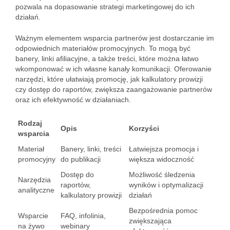
pozwala na dopasowanie strategi marketingowej do ich
działań.
Ważnym elementem wsparcia partnerów jest dostarczanie im
odpowiednich materiałów promocyjnych. To mogą być
banery, linki afiliacyjne, a także treści, które można łatwo
wkomponować w ich własne kanały komunikacji. Oferowanie
narzędzi, które ułatwiają promocję, jak kalkulatory prowizji
czy dostęp do raportów, zwiększa zaangażowanie partnerów
oraz ich efektywność w działaniach.
Rodzaj
Opis
Korzyści
wsparcia
Materiał
Banery, linki, treści
Łatwiejsza promocja i
promocyjny
do publikacji
większa widoczność
Dostęp do
Możliwość śledzenia
Narzędzia
raportów,
wyników i optymalizacji
analityczne
kalkulatory prowizji
działań
Bezpośrednia pomoc
Wsparcie
FAQ, infolinia,
zwiększająca
na żywo
webinary