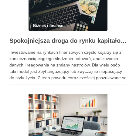
Biznes i finanse
Spokojniejsza droga do rynku kapitałowego bez presji codziennych decyzji
Inwestowanie na rynkach finansowych często kojarzy się z
koniecznością ciągłego śledzenia notowań, analizowania
danych i reagowania na zmiany nastrojów. Dla wielu osób
taki model jest zbyt angażujący lub zwyczajnie niepasujący
do stylu życia. Z tego powodu coraz częściej poszukiwane są
rozwiązania, które pozwalają uczestniczyć w rynku w sposób
bardziej uporządkowany, …