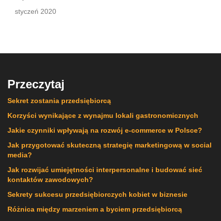
styczeń 2020
Przeczytaj
Sekret zostania przedsiębiorcą
Korzyści wynikające z wynajmu lokali gastronomicznych
Jakie czynniki wpływają na rozwój e-commerce w Polsce?
Jak przygotować skuteczną strategię marketingową w social
media?
Jak rozwijać umiejętności interpersonalne i budować sieć
kontaktów zawodowych?
Sekrety sukcesu przedsiębiorczych kobiet w biznesie
Różnica między marzeniem a byciem przedsiębiorcą