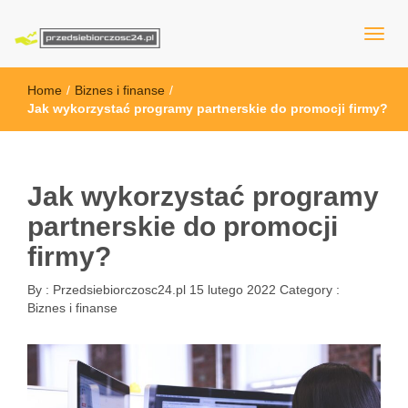
przedsiebiorczosc24.pl
Home
/
Biznes i finanse
/
Jak wykorzystać programy partnerskie do promocji firmy?
Jak wykorzystać programy
partnerskie do promocji
firmy?
By :
Przedsiebiorczosc24.pl
15 lutego 2022
Category :
Biznes i finanse