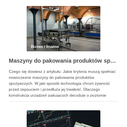
Biznes i finanse
Maszyny do pakowania produktów spożywczych – standardy higieny i nowoczesne technologie w przetwórstwie
Czego się dowiesz z artykułu: Jakie kryteria muszą spełniać
nowoczesne maszyny do pakowania produktów
spożywczych. W jaki sposób technologia chroni żywność
przed zepsuciem i przedłuża jej trwałość. Dlaczego
konstrukcja urządzeń pakujących decyduje o poziomie
higieny w zakładzie. Jak dobrać odpowiedni system
pakowania do specyfiki konkretnego produktu spożywczego.
Powiązane wpisy: Jak …