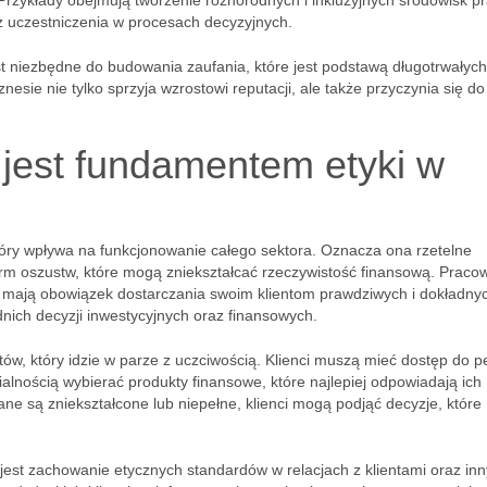
Przykłady obejmują tworzenie różnorodnych i inkluzyjnych środowisk pr
 uczestniczenia w procesach decyzyjnych.
t niezbędne do budowania zaufania, które jest podstawą długotrwałych 
nesie nie tylko sprzyja wzrostowi reputacji, ale także przyczynia się do
jest fundamentem etyki w
óry wpływa na funkcjonowanie całego sektora. Oznacza ona rzetelne
form oszustw, które mogą zniekształcać rzeczywistość finansową. Praco
y, mają obowiązek dostarczania swoim klientom prawdziwych i dokładny
ich decyzji inwestycyjnych oraz finansowych.
ów, który idzie w parze z uczciwością. Klienci muszą mieć dostęp do p
ialnością wybierać produkty finansowe, które najlepiej odpowiadają ich
ane są zniekształcone lub niepełne, klienci mogą podjąć decyzje, któr
est zachowanie etycznych standardów w relacjach z klientami oraz in