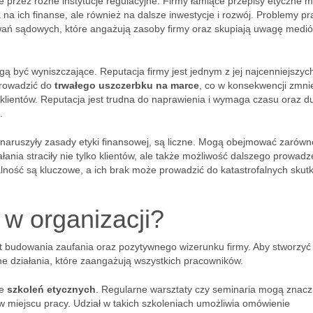
 przez różne instytucje regulacyjne. Firmy łamiące przepisy etyczne 
 na ich finanse, ale również na dalsze inwestycje i rozwój. Problemy p
ań sądowych, które angażują zasoby firmy oraz skupiają uwagę medió
 być wyniszczające. Reputacja firmy jest jednym z jej najcenniejszyc
prowadzić do
trwałego uszczerbku na marce
, co w konsekwencji zmni
 klientów. Reputacja jest trudna do naprawienia i wymaga czasu oraz d
.
 naruszyły zasady etyki finansowej, są liczne. Mogą obejmować zarówn
iałania straciły nie tylko klientów, ale także możliwość dalszego prowadz
alność są kluczowe, a ich brak może prowadzić do katastrofalnych skut
w organizacji?
t budowania zaufania oraz pozytywnego wizerunku firmy. Aby stworzyć 
ne działania, które zaangażują wszystkich pracowników.
ie
szkoleń etycznych
. Regularne warsztaty czy seminaria mogą znacz
 miejscu pracy. Udział w takich szkoleniach umożliwia omówienie