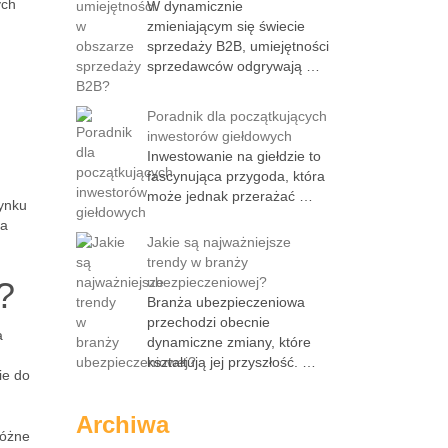
ych
W dynamicznie
zmieniającym się świecie
sprzedaży B2B, umiejętności
sprzedawców odgrywają …
Poradnik dla początkujących
inwestorów giełdowych
Inwestowanie na giełdzie to
fascynująca przygoda, która
może jednak przerażać …
rynku
na
Jakie są najważniejsze
trendy w branży
ubezpieczeniowej?
?
Branża ubezpieczeniowa
przechodzi obecnie
a
dynamiczne zmiany, które
kształtują jej przyszłość. …
ie do
Archiwa
różne