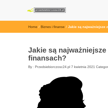
przedsiebiorcz
Home
/
Biznes i finanse
/
Jakie są najważniejsze 
Jakie są najważniejsze
finansach?
By :
Przedsiebiorczosc24.pl
7 kwietnia 2021
Categor