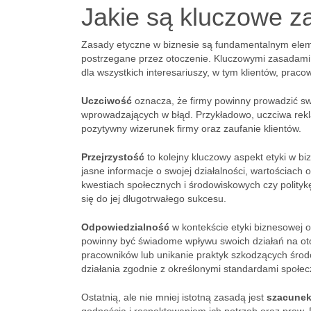
Jakie są kluczowe z
Zasady etyczne w biznesie są fundamentalnym elemen
postrzegane przez otoczenie. Kluczowymi zasadami
dla wszystkich interesariuszy, w tym klientów, prac
Uczciwość
oznacza, że firmy powinny prowadzić swo
wprowadzających w błąd. Przykładowo, uczciwa rekl
pozytywny wizerunek firmy oraz zaufanie klientów.
Przejrzystość
to kolejny kluczowy aspekt etyki w bi
jasne informacje o swojej działalności, wartościac
kwestiach społecznych i środowiskowych czy polityk
się do jej długotrwałego sukcesu.
Odpowiedzialność
w kontekście etyki biznesowej 
powinny być świadome wpływu swoich działań na otoc
pracowników lub unikanie praktyk szkodzących śro
działania zgodnie z określonymi standardami społec
Ostatnią, ale nie mniej istotną zasadą jest
szacune