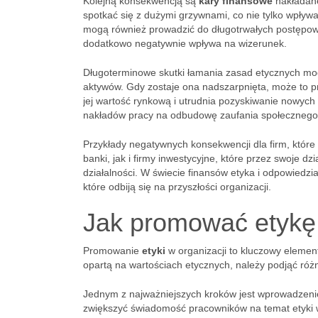
Kolejną konsekwencją są
kary finansowe
nakładane
spotkać się z dużymi grzywnami, co nie tylko wpływa
mogą również prowadzić do długotrwałych postępow
dodatkowo negatywnie wpływa na wizerunek.
Długoterminowe skutki łamania zasad etycznych mogą
aktywów. Gdy zostaje ona nadszarpnięta, może to 
jej wartość rynkową i utrudnia pozyskiwanie nowych
nakładów pracy na odbudowę zaufania społecznego
Przykłady negatywnych konsekwencji dla firm, które
banki, jak i firmy inwestycyjne, które przez swoje dz
działalności. W świecie finansów etyka i odpowiedzi
które odbiją się na przyszłości organizacji.
Jak promować etykę 
Promowanie
etyki
w organizacji to kluczowy elemen
opartą na wartościach etycznych, należy podjąć róż
Jednym z najważniejszych kroków jest wprowadzen
zwiększyć świadomość pracowników na temat etyki w