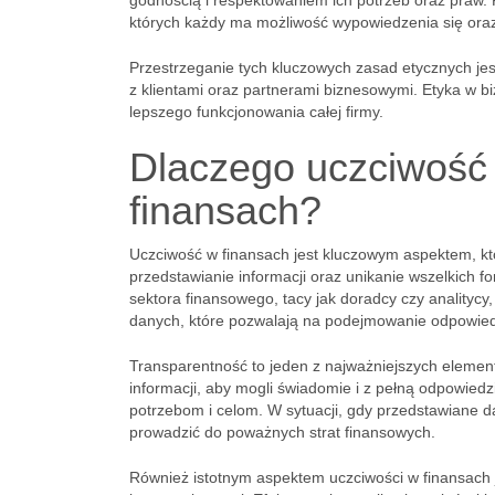
godnością i respektowaniem ich potrzeb oraz praw. 
których każdy ma możliwość wypowiedzenia się oraz
Przestrzeganie tych kluczowych zasad etycznych jes
z klientami oraz partnerami biznesowymi. Etyka w biz
lepszego funkcjonowania całej firmy.
Dlaczego uczciwość 
finansach?
Uczciwość w finansach jest kluczowym aspektem, kt
przedstawianie informacji oraz unikanie wszelkich 
sektora finansowego, tacy jak doradcy czy analityc
danych, które pozwalają na podejmowanie odpowiedn
Transparentność to jeden z najważniejszych element
informacji, aby mogli świadomie i z pełną odpowiedz
potrzebom i celom. W sytuacji, gdy przedstawiane d
prowadzić do poważnych strat finansowych.
Również istotnym aspektem uczciwości w finansach j