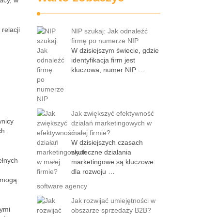
acy, w
relacji
NIP szukaj: Jak odnaleźć
firmę po numerze NIP
W dzisiejszym świecie, gdzie
identyfikacja firm jest
kluczowa, numer NIP …
Jak zwiększyć efektywność
wnicy
działań marketingowych w
ch
małej firmie?
W dzisiejszych czasach
skuteczne działania
ełnych
marketingowe są kluczowe
dla rozwoju …
e mogą
software agency
Jak rozwijać umiejętności w
nymi
obszarze sprzedaży B2B?