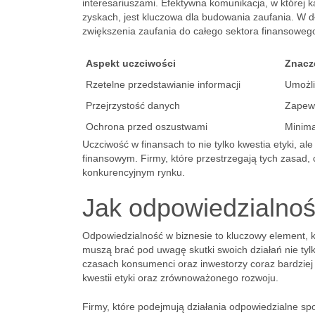
interesariuszami. Efektywna komunikacja, w której k
zyskach, jest kluczowa dla budowania zaufania. W d
zwiększenia zaufania do całego sektora finansoweg
Aspekt uczciwości
Znacz
Rzetelne przedstawianie informacji
Umożli
Przejrzystość danych
Zapewn
Ochrona przed oszustwami
Minima
Uczciwość w finansach to nie tylko kwestia etyki, al
finansowym. Firmy, które przestrzegają tych zasad, 
konkurencyjnym rynku.
Jak odpowiedzialnoś
Odpowiedzialność w biznesie to kluczowy element, k
muszą brać pod uwagę skutki swoich działań nie tylk
czasach konsumenci oraz inwestorzy coraz bardziej z
kwestii etyki oraz zrównoważonego rozwoju.
Firmy, które podejmują działania odpowiedzialne sp