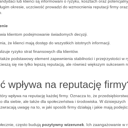
andydaci lub klienci są informowani o ryzyku, kosztach oraz potencjaln
ługim okresie, uczciwość prowadzi do wzmocnienia reputacji firmy oraz
o.
enie
wia klientom podejmowanie świadomych decyzji.
ia, że klienci mają dostęp do wszystkich istotnych informacji.
lizuje ryzyko strat finansowych dla klientów.
e także podstawowy element zapewnienia stabilności i przejrzystości w 
cieszą się nie tylko lepszą reputacją, ale również większym sukcesem 
ć wpływa na reputację firmy
tóry wpływa na reputację każdej firmy. Oznacza to, że przedsiębiorstw
o dla siebie, ale także dla społeczeństwa i środowiska. W dzisiejszych
wracają uwagę na to, w jaki sposób firmy działają i jakie mają podejśc
ołecznie, często budują
pozytywny wizerunek
. Ich zaangażowanie w 