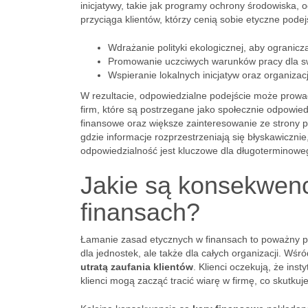
inicjatywy, takie jak programy ochrony środowiska,
przyciąga klientów, którzy cenią sobie etyczne pode
Wdrażanie polityki ekologicznej, aby ogranic
Promowanie uczciwych warunków pracy dla swo
Wspieranie lokalnych inicjatyw oraz organizac
W rezultacie, odpowiedzialne podejście może prowadz
firm, które są postrzegane jako społecznie odpowie
finansowe oraz większe zainteresowanie ze strony p
gdzie informacje rozprzestrzeniają się błyskawiczn
odpowiedzialność jest kluczowe dla długoterminowe
Jakie są konsekwenc
finansach?
Łamanie zasad etycznych w finansach to poważny pr
dla jednostek, ale także dla całych organizacji. Wś
utratą zaufania klientów
. Klienci oczekują, że ins
klienci mogą zacząć tracić wiarę w firmę, co skutkuje