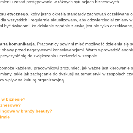
umieniu zasad postępowania w różnych sytuacjach biznesowych.
ksu etycznego
, który jasno określa standardy zachowań oczekiwane 
la wszystkich i regularnie aktualizowany, aby odzwierciedlał zmiany w
być świadomi, że działanie zgodnie z etyką jest nie tylko oczekiwane,
arta komunikacja
. Pracownicy powinni mieć możliwość dzielenia się 
ez obawy przed negatywnymi konsekwencjami. Warto wprowadzić anon
rzyczynić się do zwiększenia uczciwości w zespole.
e pomoże każdemu pracownikowi zrozumieć, jak ważne jest kierowanie s
iany, takie jak zachęcanie do dyskusji na temat etyki w zespołach czy
y wpływ na kulturę organizacyjną.
 w biznesie?
biznesowe?
tingowe w branży beauty?
irmie