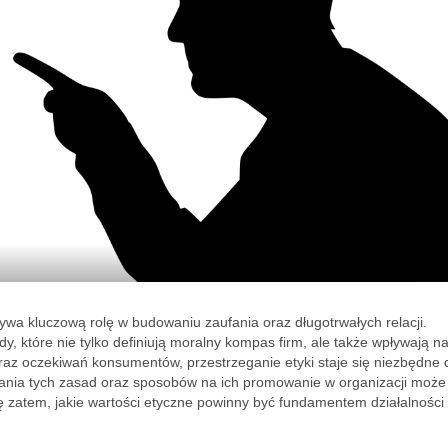
ywa kluczową rolę w budowaniu zaufania oraz długotrwałych relacji.
y, które nie tylko definiują moralny kompas firm, ale także wpływają na
oraz oczekiwań konsumentów, przestrzeganie etyki staje się niezbędne 
ania tych zasad oraz sposobów na ich promowanie w organizacji może
się zatem, jakie wartości etyczne powinny być fundamentem działalności