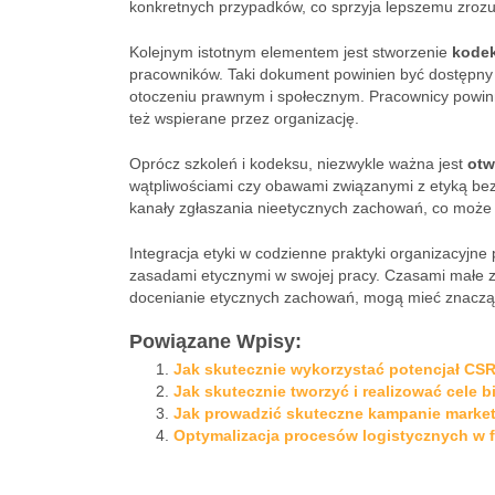
konkretnych przypadków, co sprzyja lepszemu zroz
Kolejnym istotnym elementem jest stworzenie
kode
pracowników. Taki dokument powinien być dostępny d
otoczeniu prawnym i społecznym. Pracownicy powinni 
też wspierane przez organizację.
Oprócz szkoleń i kodeksu, niezwykle ważna jest
otw
wątpliwościami czy obawami związanymi z etyką b
kanały zgłaszania nieetycznych zachowań, co może p
Integracja etyki w codzienne praktyki organizacyjn
zasadami etycznymi w swojej pracy. Czasami małe zm
docenianie etycznych zachowań, mogą mieć znacząc
Powiązane Wpisy:
Jak skutecznie wykorzystać potencjał CSR
Jak skutecznie tworzyć i realizować cele 
Jak prowadzić skuteczne kampanie marke
Optymalizacja procesów logistycznych w f