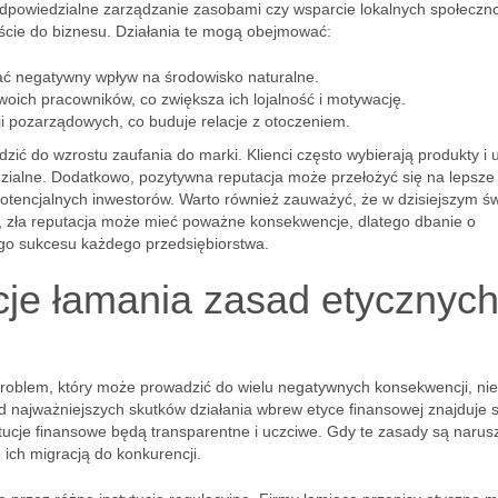
 odpowiedzialne zarządzanie zasobami czy wsparcie lokalnych społeczno
jście do biznesu. Działania te mogą obejmować:
zać negatywny wpływ na środowisko naturalne.
ich pracowników, co zwiększa ich lojalność i motywację.
ji pozarządowych, co buduje relacje z otoczeniem.
ić do wzrostu zaufania do marki. Klienci często wybierają produkty i u
dzialne. Dodatkowo, pozytywna reputacja może przełożyć się na lepsze 
otencjalnych inwestorów. Warto również zauważyć, że w dzisiejszym św
ie, zła reputacja może mieć poważne konsekwencje, dlatego dbanie o
go sukcesu każdego przedsiębiorstwa.
je łamania zasad etycznyc
oblem, który może prowadzić do wielu negatywnych konsekwencji, nie 
ród najważniejszych skutków działania wbrew etyce finansowej znajduje s
tytucje finansowe będą transparentne i uczciwe. Gdy te zasady są narus
 ich migracją do konkurencji.