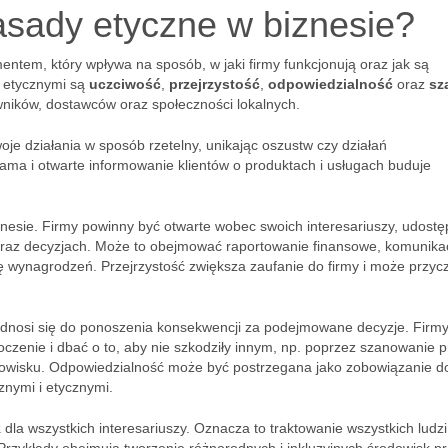
asady etyczne w biznesie?
tem, który wpływa na sposób, w jaki firmy funkcjonują oraz jak są
 etycznymi są
uczciwość
,
przejrzystość
,
odpowiedzialność
oraz
sz
owników, dostawców oraz społeczności lokalnych.
je działania w sposób rzetelny, unikając oszustw czy działań
ama i otwarte informowanie klientów o produktach i usługach buduje
znesie. Firmy powinny być otwarte wobec swoich interesariuszy, udostę
h oraz decyzjach. Może to obejmować raportowanie finansowe, komunika
ę wynagrodzeń. Przejrzystość zwiększa zaufanie do firmy i może przyc
odnosi się do ponoszenia konsekwencji za podejmowane decyzje. Firm
zenie i dbać o to, aby nie szkodziły innym, np. poprzez szanowanie 
dowisku. Odpowiedzialność może być postrzegana jako zobowiązanie d
znymi i etycznymi.
k
dla wszystkich interesariuszy. Oznacza to traktowanie wszystkich ludzi