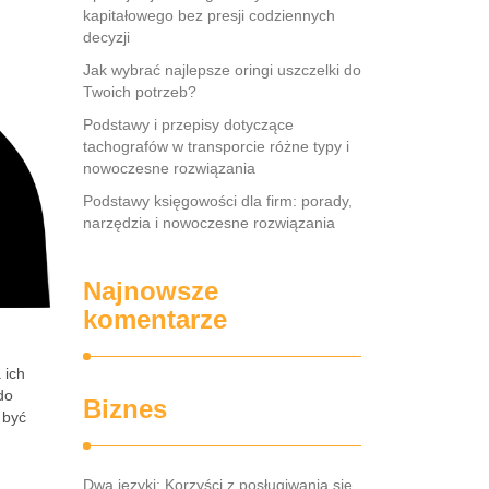
kapitałowego bez presji codziennych
decyzji
Jak wybrać najlepsze oringi uszczelki do
Twoich potrzeb?
Podstawy i przepisy dotyczące
tachografów w transporcie różne typy i
nowoczesne rozwiązania
Podstawy księgowości dla firm: porady,
narzędzia i nowoczesne rozwiązania
Najnowsze
komentarze
 ich
do
Biznes
 być
Dwa języki: Korzyści z posługiwania się