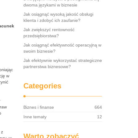
dwoma językami w biznesie
Jak osiągnąć wysoką jakość obsługi
klienta i zdobyć ich zaufanie?
acunek
Jak zwiększyć rentowność
przedsiębiorstwa?
Jak osiągnąć efektywność operacyjną w
swoim biznesie?
Jak efektywnie wykorzystać strategiczne
partnerstwa biznesowe?
pniając
cję w
zynić
Categories
y
praw
Biznes i finanse
664
o
Inne tematy
12
 z
Warto zobaczyć