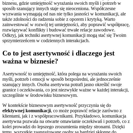
biznesu, gdzie umiejętność wyrażania swoich myśli i potrzeb w
sposób szanujący innych staje się nieoceniona. Współczesne
wyzwania wymagają od nas nie tylko jasności w komunikacji, ale
także zdolności do radzenia sobie z oporem i krytyką. Warto
zainwestować w rozwój tej umiejętności, aby poprawić współpracę,
rozwiązywać konflikty i budować trwałe relacje zawodowe.
Odkryj, jak techniki asertywnej komunikacji mogą stać się Twoim
sprzymierzeńcem w codziennych interakcjach.
Co to jest asertywność i dlaczego jest
ważna w biznesie?
Asertywność to umiejętność, która polega na wyrażaniu swoich
myśli, potrzeb i emocji w sposób bezpośredni, ale jednocześnie
szanujący innych. Osoba asertywna potrafi jasno określić swoje
granice i oczekiwania, co jest niezwykle ważne w każdej interakcji,
szczególnie w środowisku biznesowym.
W kontekście biznesowym asertywność przyczynia się do
efektywnej komunikacji
, co może poprawić relacje zarówno z
klientami, jak i z współpracownikami. Przykładowo, komunikacja
asertywna pozwala na otwarte omawianie oczekiwań i potrzeb, co z
kolei prowadzi do lepszego zrozumienia między stronami. Dzięki
temu, wszystkie zaangażowane osoby są bardziej skłonne do