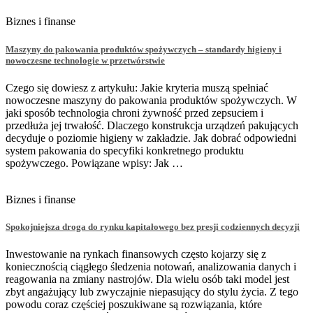
Biznes i finanse
Maszyny do pakowania produktów spożywczych – standardy higieny i
nowoczesne technologie w przetwórstwie
Czego się dowiesz z artykułu: Jakie kryteria muszą spełniać
nowoczesne maszyny do pakowania produktów spożywczych. W
jaki sposób technologia chroni żywność przed zepsuciem i
przedłuża jej trwałość. Dlaczego konstrukcja urządzeń pakujących
decyduje o poziomie higieny w zakładzie. Jak dobrać odpowiedni
system pakowania do specyfiki konkretnego produktu
spożywczego. Powiązane wpisy: Jak …
Biznes i finanse
Spokojniejsza droga do rynku kapitałowego bez presji codziennych decyzji
Inwestowanie na rynkach finansowych często kojarzy się z
koniecznością ciągłego śledzenia notowań, analizowania danych i
reagowania na zmiany nastrojów. Dla wielu osób taki model jest
zbyt angażujący lub zwyczajnie niepasujący do stylu życia. Z tego
powodu coraz częściej poszukiwane są rozwiązania, które