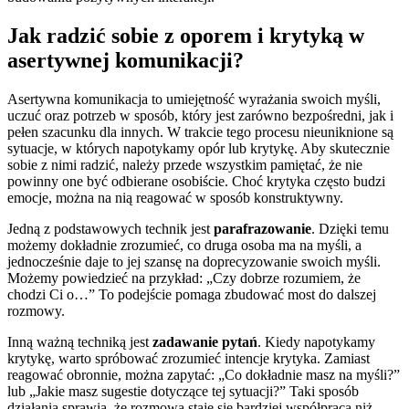
Jak radzić sobie z oporem i krytyką w
asertywnej komunikacji?
Asertywna komunikacja to umiejętność wyrażania swoich myśli,
uczuć oraz potrzeb w sposób, który jest zarówno bezpośredni, jak i
pełen szacunku dla innych. W trakcie tego procesu nieuniknione są
sytuacje, w których napotykamy opór lub krytykę. Aby skutecznie
sobie z nimi radzić, należy przede wszystkim pamiętać, że nie
powinny one być odbierane osobiście. Choć krytyka często budzi
emocje, można na nią reagować w sposób konstruktywny.
Jedną z podstawowych technik jest
parafrazowanie
. Dzięki temu
możemy dokładnie zrozumieć, co druga osoba ma na myśli, a
jednocześnie daje to jej szansę na doprecyzowanie swoich myśli.
Możemy powiedzieć na przykład: „Czy dobrze rozumiem, że
chodzi Ci o…” To podejście pomaga zbudować most do dalszej
rozmowy.
Inną ważną techniką jest
zadawanie pytań
. Kiedy napotykamy
krytykę, warto spróbować zrozumieć intencje krytyka. Zamiast
reagować obronnie, można zapytać: „Co dokładnie masz na myśli?”
lub „Jakie masz sugestie dotyczące tej sytuacji?” Taki sposób
działania sprawia, że rozmowa staje się bardziej współpraca niż