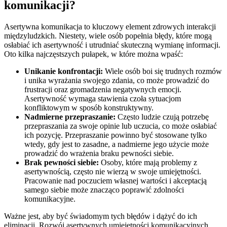
komunikacji?
Asertywna komunikacja to kluczowy element zdrowych interakcji
międzyludzkich. Niestety, wiele osób popełnia błędy, które mogą
osłabiać ich asertywność i utrudniać skuteczną wymianę informacji.
Oto kilka najczęstszych pułapek, w które można wpaść:
Unikanie konfrontacji:
Wiele osób boi się trudnych rozmów
i unika wyrażania swojego zdania, co może prowadzić do
frustracji oraz gromadzenia negatywnych emocji.
Asertywność wymaga stawienia czoła sytuacjom
konfliktowym w sposób konstruktywny.
Nadmierne przepraszanie:
Często ludzie czują potrzebę
przepraszania za swoje opinie lub uczucia, co może osłabiać
ich pozycję. Przepraszanie powinno być stosowane tylko
wtedy, gdy jest to zasadne, a nadmierne jego użycie może
prowadzić do wrażenia braku pewności siebie.
Brak pewności siebie:
Osoby, które mają problemy z
asertywnością, często nie wierzą w swoje umiejętności.
Pracowanie nad poczuciem własnej wartości i akceptacją
samego siebie może znacząco poprawić zdolności
komunikacyjne.
Ważne jest, aby być świadomym tych błędów i dążyć do ich
eliminacji. Rozwój asertywnych umiejętności komunikacyjnych