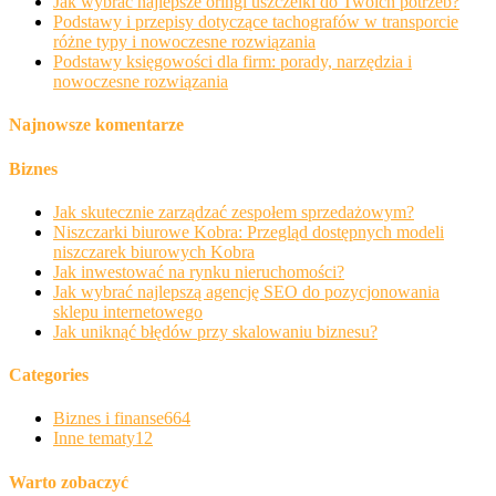
Jak wybrać najlepsze oringi uszczelki do Twoich potrzeb?
Podstawy i przepisy dotyczące tachografów w transporcie
różne typy i nowoczesne rozwiązania
Podstawy księgowości dla firm: porady, narzędzia i
nowoczesne rozwiązania
Najnowsze komentarze
Biznes
Jak skutecznie zarządzać zespołem sprzedażowym?
Niszczarki biurowe Kobra: Przegląd dostępnych modeli
niszczarek biurowych Kobra
Jak inwestować na rynku nieruchomości?
Jak wybrać najlepszą agencję SEO do pozycjonowania
sklepu internetowego
Jak uniknąć błędów przy skalowaniu biznesu?
Categories
Biznes i finanse
664
Inne tematy
12
Warto zobaczyć