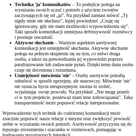
Technika 'ja’ komunikatów
– To podejście polega na
wyrażaniu swoich uczuć i potrzeb z użyciem zwrotów
zaczynających się od „ja”. Na przykład zamiast mówić „Ty
nigdy mnie nie słuchasz”, lepiej powiedzieć „Czuję się
ignorowany, gdy nie mam możliwości wypowiedzenia się”.
Taki sposób komunikacji zmniejsza defensywność rozmówcy
i promuje otwartość.
Aktywne słuchanie
– Ważnym aspektem asertywnej
komunikacji jest umiejętność słuchania. Aktywne słuchanie
polega na pełnym skupieniu się na tym, co mówi druga
osoba, a także na potwierdzaniu jej wypowiedzi poprzez
parafrazowanie lub zadawanie pytań. Dzięki temu dana osoba
czuje się doceniona i rozumiana.
Umiejętność mówienia 'nie’
– Osoby asertywne potrafią
odmówić w sposób uprzejmy, ale stanowczy. Mówienie 'nie’
nie oznacza bycia nieuprzejmym; można to zrobić,
wyjaśniając swoje powody. Na przykład: „Nie mogę pomóc
ci w tym projekcie, ponieważ mam inne zobowiązania”. Taka
transparentność może poprawić relacje interpersonalne.
Wprowadzenie tych technik do codziennej komunikacji może
znacznie poprawić nasze relacje z innymi oraz zwiększyć pewność
siebie w wyrażaniu swoich potrzeb. Asertywność przyczynia się do
lepszego zrozumienia i szacunku w rozmowach, pomagając w
budowaniu pozytywnych interakcji.