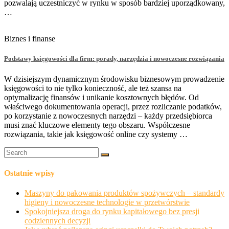
pozwalają uczestniczyć w rynku w sposób bardziej uporządkowany,
…
Biznes i finanse
Podstawy księgowości dla firm: porady, narzędzia i nowoczesne rozwiązania
W dzisiejszym dynamicznym środowisku biznesowym prowadzenie
księgowości to nie tylko konieczność, ale też szansa na
optymalizację finansów i unikanie kosztownych błędów. Od
właściwego dokumentowania operacji, przez rozliczanie podatków,
po korzystanie z nowoczesnych narzędzi – każdy przedsiębiorca
musi znać kluczowe elementy tego obszaru. Współczesne
rozwiązania, takie jak księgowość online czy systemy …
Ostatnie wpisy
Maszyny do pakowania produktów spożywczych – standardy
higieny i nowoczesne technologie w przetwórstwie
Spokojniejsza droga do rynku kapitałowego bez presji
codziennych decyzji