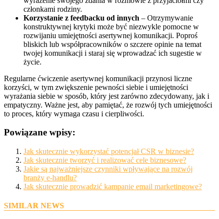
wyrażenie swojego zdania w rozmowie z przyjaciółmi czy
członkami rodziny.
Korzystanie z feedbacku od innych
– Otrzymywanie
konstruktywnej krytyki może być niezwykle pomocne w
rozwijaniu umiejętności asertywnej komunikacji. Poproś
bliskich lub współpracowników o szczere opinie na temat
twojej komunikacji i staraj się wprowadzać ich sugestie w
życie.
Regularne ćwiczenie asertywnej komunikacji przynosi liczne
korzyści, w tym zwiększenie pewności siebie i umiejętności
wyrażania siebie w sposób, który jest zarówno zdecydowany, jak i
empatyczny. Ważne jest, aby pamiętać, że rozwój tych umiejętności
to proces, który wymaga czasu i cierpliwości.
Powiązane wpisy:
Jak skutecznie wykorzystać potencjał CSR w biznesie?
Jak skutecznie tworzyć i realizować cele biznesowe?
Jakie są najważniejsze czynniki wpływające na rozwój
branży e-handlu?
Jak skutecznie prowadzić kampanie email marketingowe?
SIMILAR NEWS