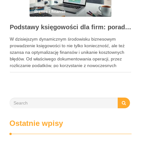
Biznes i finanse
Podstawy księgowości dla firm: porady, narzędzia i nowoczesne rozwiązania
W dzisiejszym dynamicznym środowisku biznesowym
prowadzenie księgowości to nie tylko konieczność, ale też
szansa na optymalizację finansów i unikanie kosztownych
błędów. Od właściwego dokumentowania operacji, przez
rozliczanie podatków, po korzystanie z nowoczesnych
narzędzi – każdy przedsiębiorca musi znać kluczowe
elementy tego obszaru. Współczesne rozwiązania, takie jak
księgowość online czy systemy …
Ostatnie wpisy