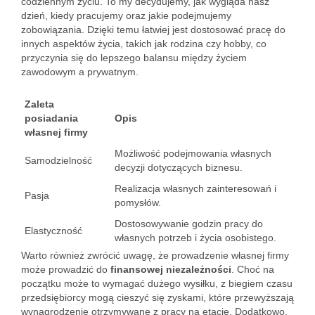
codziennym życiu. To my decydujemy, jak wygląda nasz
dzień, kiedy pracujemy oraz jakie podejmujemy
zobowiązania. Dzięki temu łatwiej jest dostosować pracę do
innych aspektów życia, takich jak rodzina czy hobby, co
przyczynia się do lepszego balansu między życiem
zawodowym a prywatnym.
Zaleta
posiadania
Opis
własnej firmy
Możliwość podejmowania własnych
Samodzielność
decyzji dotyczących biznesu.
Realizacja własnych zainteresowań i
Pasja
pomysłów.
Dostosowywanie godzin pracy do
Elastyczność
własnych potrzeb i życia osobistego.
Warto również zwrócić uwagę, że prowadzenie własnej firmy
może prowadzić do
finansowej niezależności
. Choć na
początku może to wymagać dużego wysiłku, z biegiem czasu
przedsiębiorcy mogą cieszyć się zyskami, które przewyższają
wynagrodzenie otrzymywane z pracy na etacie. Dodatkowo,