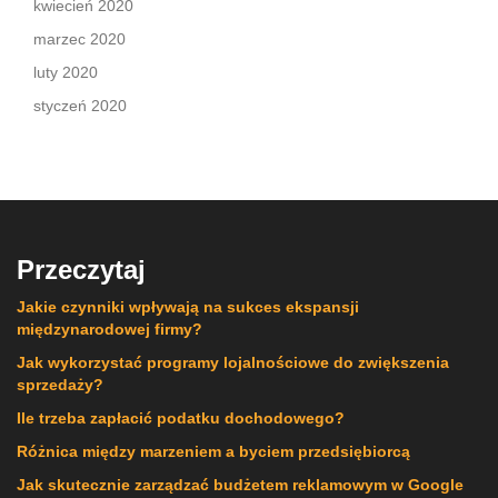
kwiecień 2020
marzec 2020
luty 2020
styczeń 2020
Przeczytaj
Jakie czynniki wpływają na sukces ekspansji
międzynarodowej firmy?
Jak wykorzystać programy lojalnościowe do zwiększenia
sprzedaży?
Ile trzeba zapłacić podatku dochodowego?
Różnica między marzeniem a byciem przedsiębiorcą
Jak skutecznie zarządzać budżetem reklamowym w Google