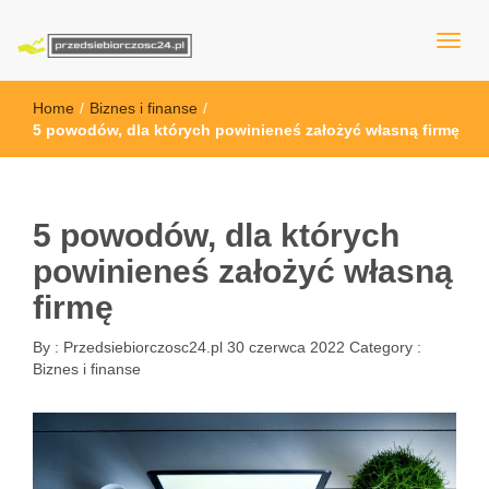
przedsiebiorczosc24.pl
Home
/
Biznes i finanse
/
5 powodów, dla których powinieneś założyć własną firmę
5 powodów, dla których
powinieneś założyć własną
firmę
By :
Przedsiebiorczosc24.pl
30 czerwca 2022
Category :
Biznes i finanse