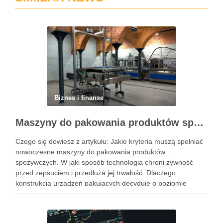
Biznes i finanse
Maszyny do pakowania produktów spożywczych – standardy higieny i nowoczesne technologie w przetwórstwie
Czego się dowiesz z artykułu: Jakie kryteria muszą spełniać
nowoczesne maszyny do pakowania produktów
spożywczych. W jaki sposób technologia chroni żywność
przed zepsuciem i przedłuża jej trwałość. Dlaczego
konstrukcja urządzeń pakujących decyduje o poziomie
higieny w zakładzie. Jak dobrać odpowiedni system
pakowania do specyfiki konkretnego produktu spożywczego.
Powiązane wpisy: Jak …