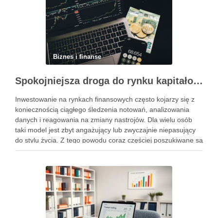
Biznes i finanse
Spokojniejsza droga do rynku kapitałowego bez presji codziennych decyzji
Inwestowanie na rynkach finansowych często kojarzy się z
koniecznością ciągłego śledzenia notowań, analizowania
danych i reagowania na zmiany nastrojów. Dla wielu osób
taki model jest zbyt angażujący lub zwyczajnie niepasujący
do stylu życia. Z tego powodu coraz częściej poszukiwane są
rozwiązania, które pozwalają uczestniczyć w rynku w sposób
bardziej uporządkowany, …