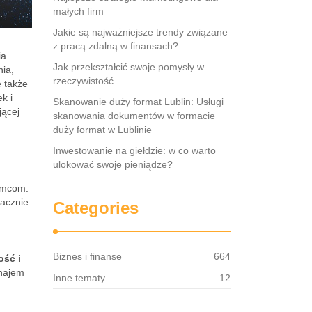
małych firm
Jakie są najważniejsze trendy związane
z pracą zdalną w finansach?
ia
Jak przekształcić swoje pomysły w
ia,
rzeczywistość
e także
k i
Skanowanie duży format Lublin: Usługi
jącej
skanowania dokumentów w formacie
duży format w Lublinie
Inwestowanie na giełdzie: w co warto
ulokować swoje pieniądze?
jemcom.
nacznie
Categories
Biznes i finanse
664
ość i
ynajem
Inne tematy
12