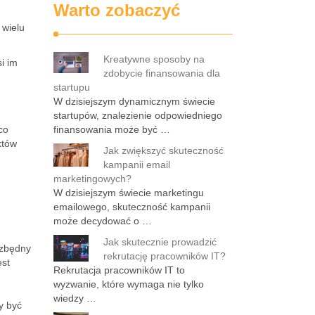
Warto zobaczyć
 wielu
Kreatywne sposoby na
i im
zdobycie finansowania dla
startupu
W dzisiejszym dynamicznym świecie
startupów, znalezienie odpowiedniego
co
finansowania może być …
któw
Jak zwiększyć skuteczność
kampanii email
marketingowych?
W dzisiejszym świecie marketingu
emailowego, skuteczność kampanii
może decydować o …
Jak skutecznie prowadzić
ezbędny
rekrutację pracowników IT?
est
Rekrutacja pracowników IT to
wyzwanie, które wymaga nie tylko
wiedzy …
y być