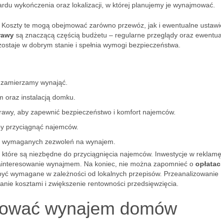
dardu wykończenia oraz lokalizacji, w której planujemy je wynajmować.
Koszty te mogą obejmować zarówno przewóz, jak i ewentualne ustawie
rawy
są znaczącą częścią budżetu – regularne przeglądy oraz ewentu
ostaje w dobrym stanie i spełnia wymogi bezpieczeństwa.
 zamierzamy wynająć.
 oraz instalacją domku.
rawy, aby zapewnić bezpieczeństwo i komfort najemców.
y przyciągnąć najemców.
m wymaganych zezwoleń na wynajem.
, które są niezbędne do przyciągnięcia najemców. Inwestycje w reklamę
zainteresowanie wynajmem. Na koniec, nie można zapomnieć o
opłata
być wymagane w zależności od lokalnych przepisów. Przeanalizowanie
anie kosztami i zwiększenie rentowności przedsięwzięcia.
omować wynajem domów