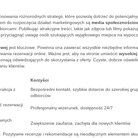
ania różnorodnych strategii, które pozwolą dotrzeć do potencjalny
scem do rozpoczęcia działań marketingowych są
media społecznościo
rcami. Publikując atrakcyjne treści, takie jak zdjęcia lub filmy pokazu
 przyciągnąć uwagę osób szukających wyjątkowego miejsca na wypocz
owej
jest kluczowe. Powinna ona zawierać wszystkie niezbędne informa
nia rezerwacji online. Ważne jest, aby na stronie umieścić
wysokiej
onają odwiedzających do skorzystania z oferty. Czyste, dobrze oświet
aniu klientów.
Korzyści
erakcja z
Bezpośredni kontakt, szybkie dotarcie do szerokiej gru
odbiorców
ć rezerwacji
Profesjonalny wizerunek, dostępność 24/7
ywnych
Zwiększenie zaufania, zachęta dla nowych klientów
w
. Pozytywne recenzje i rekomendacje są nieodłącznym elementem sku