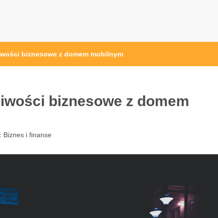
osc24.pl
iwości biznesowe z domem mobilnym
liwości biznesowe z domem
:
Biznes i finanse