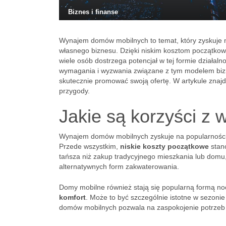
Biznes i finanse
Wynajem domów mobilnych to temat, który zyskuje na
własnego biznesu. Dzięki niskim kosztom początko
wiele osób dostrzega potencjał w tej formie działaln
wymagania i wyzwania związane z tym modelem bizn
skutecznie promować swoją ofertę. W artykule znajd
przygody.
Jakie są korzyści 
Wynajem domów mobilnych zyskuje na popularności dz
Przede wszystkim,
niskie koszty początkowe
stano
tańsza niż zakup tradycyjnego mieszkania lub domu, 
alternatywnych form zakwaterowania.
Domy mobilne również stają się popularną formą nocl
komfort
. Może to być szczególnie istotne w sezoni
domów mobilnych pozwala na zaspokojenie potrzeb t