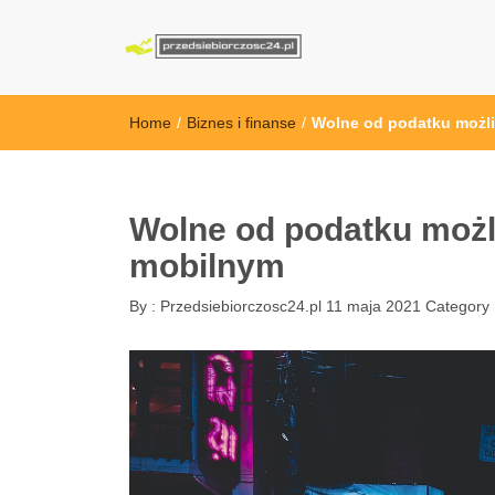
przedsiebiorcz
Home
/
Biznes i finanse
/
Wolne od podatku możl
Wolne od podatku moż
mobilnym
By :
Przedsiebiorczosc24.pl
11 maja 2021
Category 