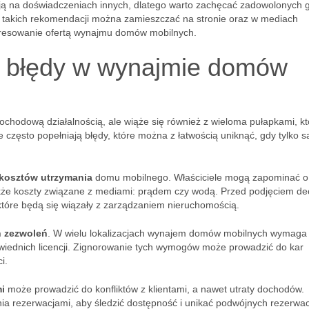
ją na doświadczeniach innych, dlatego warto zachęcać zadowolonych g
ady takich rekomendacji można zamieszczać na stronie oraz w mediach
eresowanie ofertą wynajmu domów mobilnych.
e błędy w wynajmie domów
hodową działalnością, ale wiąże się również z wieloma pułapkami, kt
 często popełniają błędy, które można z łatwością uniknąć, gdy tylko s
kosztów utrzymania
domu mobilnego. Właściciele mogą zapominać o 
akże koszty związane z mediami: prądem czy wodą. Przed podjęciem dec
które będą się wiązały z zarządzaniem nieruchomością.
h zezwoleń
. W wielu lokalizacjach wynajem domów mobilnych wymaga
owiednich licencji. Zignorowanie tych wymogów może prowadzić do kar
i.
i
może prowadzić do konfliktów z klientami, a nawet utraty dochodów.
ia rezerwacjami, aby śledzić dostępność i unikać podwójnych rezerwacj