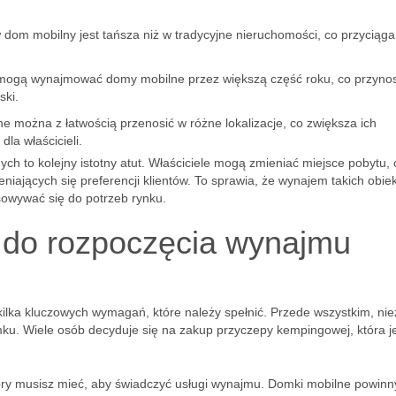
 dom mobilny jest tańsza niż w tradycyjne nieruchomości, co przyciąga
 mogą wynajmować domy mobilne przez większą część roku, co przynos
ski.
 można z łatwością przenosić w różne lokalizacje, co zwiększa ich
dla właścicieli.
h to kolejny istotny atut. Właściciele mogą zmieniać miejsce pobytu, 
iających się preferencji klientów. To sprawia, że wynajem takich obie
owywać się do potrzeb rynku.
 do rozpoczęcia wynajmu
ilka kluczowych wymagań, które należy spełnić. Przede wszystkim, ni
omku. Wiele osób decyduje się na zakup przyczepy kempingowej, która j
ry musisz mieć, aby świadczyć usługi wynajmu. Domki mobilne powinn