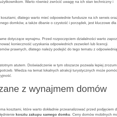
żytkownikom. Warto również zwrócić uwagę na ich stan techniczny i
osztami, dlatego warto mieć odpowiednie fundusze na ich serwis ora
nego domków, a także dbanie o czystość i porządek, jest kluczowe dla
wne dotyczące wynajmu. Przed rozpoczęciem działalności warto zapoz
ować konieczność uzyskania odpowiednich zezwoleń lub licencji.
emów prawnych, dlatego należy podejść do tego tematu z odpowiedni
 istotnym atutem. Doświadczenie w tym obszarze pozwala lepiej zrozum
 potrzeb. Wiedza na temat lokalnych atrakcji turystycznych może pomó
yjność.
iązane z wynajmem domów
a kosztami, które warto dokładnie przeanalizować przed podjęciem d
ględnienie
kosztu zakupu samego domku
. Ceny domów mobilnych mo