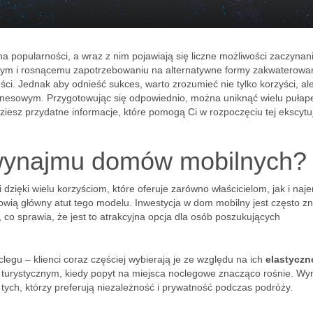
 popularności, a wraz z nim pojawiają się liczne możliwości zaczynan
wym i rosnącemu zapotrzebowaniu na alternatywne formy zakwaterowan
ości. Jednak aby odnieść sukces, warto zrozumieć nie tylko korzyści, al
esowym. Przygotowując się odpowiednio, można uniknąć wielu pułape
ziesz przydatne informacje, które pomogą Ci w rozpoczęciu tej ekscytu
z wynajmu domów mobilnych?
ięki wielu korzyściom, które oferuje zarówno właścicielom, jak i na
wią główny atut tego modelu. Inwestycja w dom mobilny jest często z
co sprawia, że jest to atrakcyjna opcja dla osób poszukujących
egu – klienci coraz częściej wybierają je ze względu na ich
elastyczn
e turystycznym, kiedy popyt na miejsca noclegowe znacząco rośnie. W
ych, którzy preferują niezależność i prywatność podczas podróży.