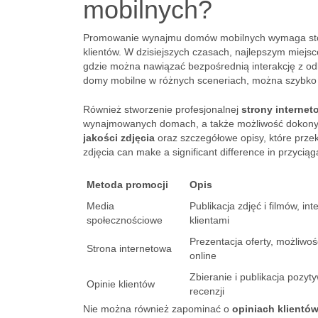
mobilnych?
Promowanie wynajmu domów mobilnych wymaga stosow
klientów. W dzisiejszych czasach, najlepszym miej
gdzie można nawiązać bezpośrednią interakcję z odbio
domy mobilne w różnych sceneriach, można szybko
Również stworzenie profesjonalnej
strony internet
wynajmowanych domach, a także możliwość dokonywa
jakości zdjęcia
oraz szczegółowe opisy, które przek
zdjęcia can make a significant difference in przyciąg
Metoda promocji
Opis
Media
Publikacja zdjęć i filmów, int
społecznościowe
klientami
Prezentacja oferty, możliwoś
Strona internetowa
online
Zbieranie i publikacja pozyt
Opinie klientów
recenzji
Nie można również zapominać o
opiniach klientó