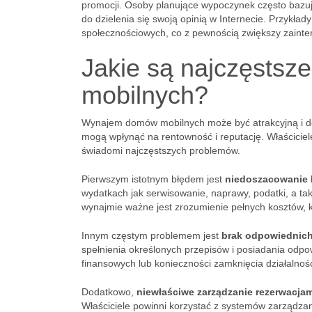
promocji. Osoby planujące wypoczynek często bazu
do dzielenia się swoją opinią w Internecie. Przykł
społecznościowych, co z pewnością zwiększy zaint
Jakie są najczęstsz
mobilnych?
Wynajem domów mobilnych może być atrakcyjną i doc
mogą wpłynąć na rentowność i reputację. Właściciele
świadomi najczęstszych problemów.
Pierwszym istotnym błędem jest
niedoszacowanie 
wydatkach jak serwisowanie, naprawy, podatki, a t
wynajmie ważne jest zrozumienie pełnych kosztów, 
Innym częstym problemem jest
brak odpowiednic
spełnienia określonych przepisów i posiadania odp
finansowych lub konieczności zamknięcia działalnośc
Dodatkowo,
niewłaściwe zarządzanie rezerwacjam
Właściciele powinni korzystać z systemów zarządzan