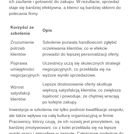
ich zaufanie i gotowość do zakupu. W rezultacie, sprzedaż
staje się bardziej efektywna, a klienci są bardziej skłonni do
polecania firmy.
Korzyści ze
Opis
szkolenia
Zrozumienie
Szkolenie pozwala handlowcom zgłębić
potrzeb
oczekiwania klientów, co w efekcie
klientów
prowadzi do lepszej personalizacji oferty.
Poprawa
Uczestnicy uczą się skutecznych strategii
umiejętności
negocjacyjnych, co przekłada się na
negocjacyjnych
wyższe wyniki sprzedażowe.
Lepsze dostosowanie oferty skutkuje
Wzrost
większą satysfakcją klientów, co zwiększa
satysfakcji
lojalność i powoduje, że chętniej wracają
klientów
po kolejne zakupy.
Inwestycja w szkolenia nie tylko podnosi kwalifikacje zespołu,
ale także wpływa na całą kulturę organizacyjną w firmie.
Pracownicy, którzy czują, że ich rozwój jest priorytetem, są
bardziej zmotywowani, co z kolei przekłada się na lepsze
wyniki pracy i atmosferę w zespole. Całościowe podejście do