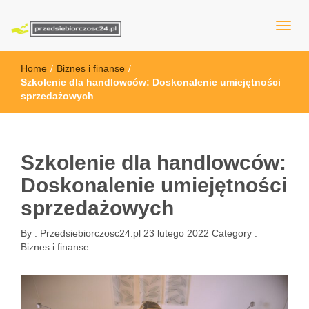
przedsiebiorczosc24.pl
Home
/
Biznes i finanse
/
Szkolenie dla handlowców: Doskonalenie umiejętności
sprzedażowych
Szkolenie dla handlowców:
Doskonalenie umiejętności
sprzedażowych
By :
Przedsiebiorczosc24.pl
23 lutego 2022
Category :
Biznes i finanse