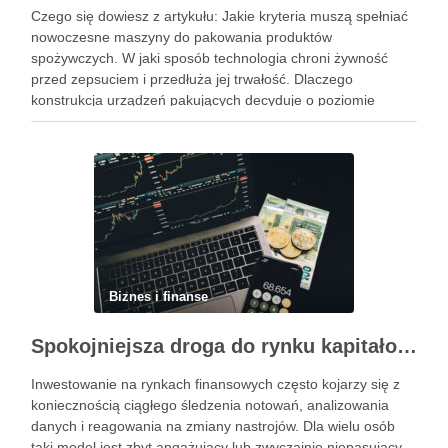
Czego się dowiesz z artykułu: Jakie kryteria muszą spełniać
nowoczesne maszyny do pakowania produktów
spożywczych. W jaki sposób technologia chroni żywność
przed zepsuciem i przedłuża jej trwałość. Dlaczego
konstrukcja urządzeń pakujących decyduje o poziomie
higieny w zakładzie. Jak dobrać odpowiedni system
pakowania do specyfiki konkretnego produktu spożywczego.
Powiązane wpisy: Jak …
Biznes i finanse
Spokojniejsza droga do rynku kapitałowego bez presji codziennych decyzji
Inwestowanie na rynkach finansowych często kojarzy się z
koniecznością ciągłego śledzenia notowań, analizowania
danych i reagowania na zmiany nastrojów. Dla wielu osób
taki model jest zbyt angażujący lub zwyczajnie niepasujący