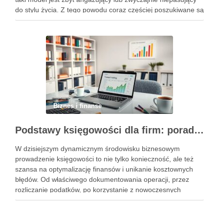
do stylu życia. Z tego powodu coraz częściej poszukiwane są
rozwiązania, które pozwalają uczestniczyć w rynku w sposób
bardziej uporządkowany, …
Biznes i finanse
Podstawy księgowości dla firm: porady, narzędzia i nowoczesne rozwiązania
W dzisiejszym dynamicznym środowisku biznesowym
prowadzenie księgowości to nie tylko konieczność, ale też
szansa na optymalizację finansów i unikanie kosztownych
błędów. Od właściwego dokumentowania operacji, przez
rozliczanie podatków, po korzystanie z nowoczesnych
narzędzi – każdy przedsiębiorca musi znać kluczowe
elementy tego obszaru. Współczesne rozwiązania, takie jak