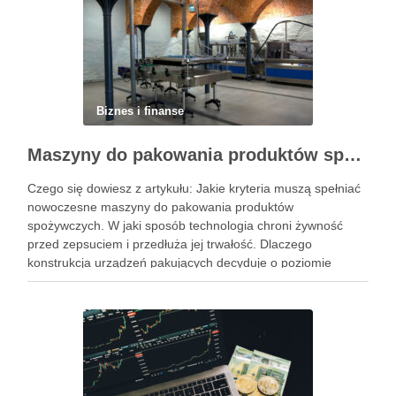
Biznes i finanse
Maszyny do pakowania produktów spożywczych – standardy higieny i nowoczesne technologie w przetwórstwie
Czego się dowiesz z artykułu: Jakie kryteria muszą spełniać
nowoczesne maszyny do pakowania produktów
spożywczych. W jaki sposób technologia chroni żywność
przed zepsuciem i przedłuża jej trwałość. Dlaczego
konstrukcja urządzeń pakujących decyduje o poziomie
higieny w zakładzie. Jak dobrać odpowiedni system
pakowania do specyfiki konkretnego produktu spożywczego.
Powiązane wpisy: Jak …