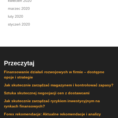
kwiecień 2020
marzec 2020
luty 2020
styczeń 2020
Przeczytaj
Finansowanie działań rozwojowych w firmie – dostępne
opcje i strategie
Jak skutecznie zarządzać magazynem i kontrolować zapasy?
Sztuka skutecznej negocjacji cen z dostawcami
Jak skutecznie zarządzać ryzykiem inwestycyjnym na
rynkach finansowych?
Forex rekomendacje: Aktualne rekomendacje i analizy