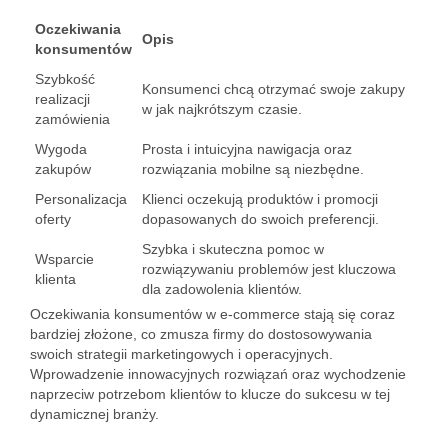
Oczekiwania
Opis
konsumentów
Szybkość
Konsumenci chcą otrzymać swoje zakupy
realizacji
w jak najkrótszym czasie.
zamówienia
Wygoda
Prosta i intuicyjna nawigacja oraz
zakupów
rozwiązania mobilne są niezbędne.
Personalizacja
Klienci oczekują produktów i promocji
oferty
dopasowanych do swoich preferencji.
Szybka i skuteczna pomoc w
Wsparcie
rozwiązywaniu problemów jest kluczowa
klienta
dla zadowolenia klientów.
Oczekiwania konsumentów w e-commerce stają się coraz
bardziej złożone, co zmusza firmy do dostosowywania
swoich strategii marketingowych i operacyjnych.
Wprowadzenie innowacyjnych rozwiązań oraz wychodzenie
naprzeciw potrzebom klientów to klucze do sukcesu w tej
dynamicznej branży.