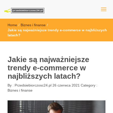
przedsiebiorczosc24.pl
Home
/
Biznes i finanse
/
Jakie są najważniejsze trendy e-commerce w najbliższych
latach?
Jakie są najważniejsze
trendy e-commerce w
najbliższych latach?
By :
Przedsiebiorczosc24.pl
26 czerwca 2021
Category :
Biznes i finanse