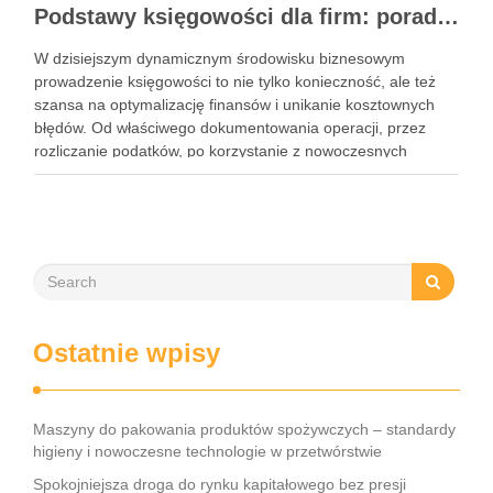
Podstawy księgowości dla firm: porady, narzędzia i nowoczesne rozwiązania
W dzisiejszym dynamicznym środowisku biznesowym
prowadzenie księgowości to nie tylko konieczność, ale też
szansa na optymalizację finansów i unikanie kosztownych
błędów. Od właściwego dokumentowania operacji, przez
rozliczanie podatków, po korzystanie z nowoczesnych
narzędzi – każdy przedsiębiorca musi znać kluczowe
elementy tego obszaru. Współczesne rozwiązania, takie jak
księgowość online czy systemy …
Ostatnie wpisy
Maszyny do pakowania produktów spożywczych – standardy
higieny i nowoczesne technologie w przetwórstwie
Spokojniejsza droga do rynku kapitałowego bez presji