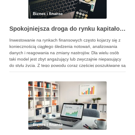
Biznes i finanse
Spokojniejsza droga do rynku kapitałowego bez presji codziennych decyzji
Inwestowanie na rynkach finansowych często kojarzy się z
koniecznością ciągłego śledzenia notowań, analizowania
danych i reagowania na zmiany nastrojów. Dla wielu osób
taki model jest zbyt angażujący lub zwyczajnie niepasujący
do stylu życia. Z tego powodu coraz częściej poszukiwane są
rozwiązania, które pozwalają uczestniczyć w rynku w sposób
bardziej uporządkowany, …
Biznes i finanse