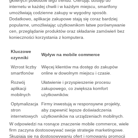
głównych powodów tego trendu. Oferując dostęp do
internetu w każdej chwili i w każdym miejscu, smartfony
umożliwiają codzienne zakupy w wygodny sposób.
Dodatkowo, aplikacje zakupowe stają się coraz bardziej
popularne, umożliwiając użytkownikom łatwe porównywanie
cen, przeglądanie produktów oraz składanie zamówień bez
konieczności korzystania z komputera.
Kluczowe
Wpływ na mobile commerce
czynniki
Wzrost liczby
Więcej klientów ma dostęp do zakupów
smartfonów
online w dowolnym miejscu i czasie.
Rozwój
Ułatwienie i przyspieszenie procesu
aplikacji
zakupowego, co zwiększa komfort
mobilnych
użytkowników.
Optymalizacja
Firmy inwestują w responsywne projekty,
stron
aby zapewnić lepsze doświadczenia
internetowych
użytkowników na urządzeniach mobilnych.
W odpowiedzi na rosnące znaczenie mobile commerce, wiele
firm zaczyna dostosowywać swoje strategie marketingowe.
Skupiają się na dostosowywaniu ofert i romowaniu promocji