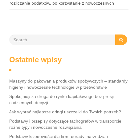
rozliczanie podatków, po korzystanie z nowoczesnych
narzędzi – każdy przedsiębiorca musi znać kluczowe
elementy tego obszaru. Współczesne rozwiązania, takie jak
księgowość online czy systemy …
Ostatnie wpisy
Maszyny do pakowania produktów spożywczych – standardy
higieny i nowoczesne technologie w przetwórstwie
Spokojniejsza droga do rynku kapitałowego bez presji
codziennych decyzji
Jak wybrać najlepsze oringi uszczelki do Twoich potrzeb?
Podstawy i przepisy dotyczące tachografów w transporcie
różne typy i nowoczesne rozwiązania
Podstawy księgowości dla firm: porady, narzędzia i