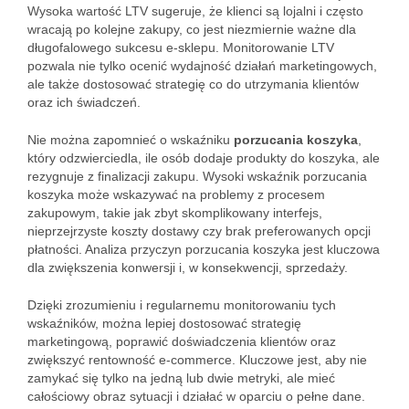
Wysoka wartość LTV sugeruje, że klienci są lojalni i często
wracają po kolejne zakupy, co jest niezmiernie ważne dla
długofalowego sukcesu e-sklepu. Monitorowanie LTV
pozwala nie tylko ocenić wydajność działań marketingowych,
ale także dostosować strategię co do utrzymania klientów
oraz ich świadczeń.
Nie można zapomnieć o wskaźniku
porzucania koszyka
,
który odzwierciedla, ile osób dodaje produkty do koszyka, ale
rezygnuje z finalizacji zakupu. Wysoki wskaźnik porzucania
koszyka może wskazywać na problemy z procesem
zakupowym, takie jak zbyt skomplikowany interfejs,
nieprzejrzyste koszty dostawy czy brak preferowanych opcji
płatności. Analiza przyczyn porzucania koszyka jest kluczowa
dla zwiększenia konwersji i, w konsekwencji, sprzedaży.
Dzięki zrozumieniu i regularnemu monitorowaniu tych
wskaźników, można lepiej dostosować strategię
marketingową, poprawić doświadczenia klientów oraz
zwiększyć rentowność e-commerce. Kluczowe jest, aby nie
zamykać się tylko na jedną lub dwie metryki, ale mieć
całościowy obraz sytuacji i działać w oparciu o pełne dane.