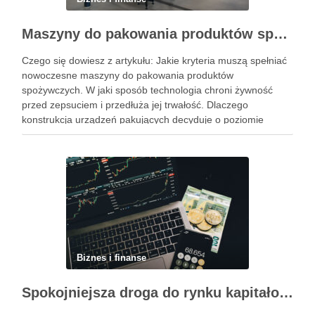
Maszyny do pakowania produktów spożywczych – standardy higieny i nowoczesne technologie w przetwórstwie
Czego się dowiesz z artykułu: Jakie kryteria muszą spełniać
nowoczesne maszyny do pakowania produktów
spożywczych. W jaki sposób technologia chroni żywność
przed zepsuciem i przedłuża jej trwałość. Dlaczego
konstrukcja urządzeń pakujących decyduje o poziomie
higieny w zakładzie. Jak dobrać odpowiedni system
pakowania do specyfiki konkretnego produktu spożywczego.
Powiązane wpisy: Jak …
Biznes i finanse
Spokojniejsza droga do rynku kapitałowego bez presji codziennych decyzji