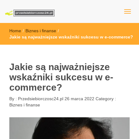
przedsiebiorczosc24.pl
Home
/
Biznes i finanse
/
Jakie są najważniejsze wskaźniki sukcesu w e-commerce?
Jakie są najważniejsze
wskaźniki sukcesu w e-
commerce?
By :
Przedsiebiorczosc24.pl
26 marca 2022
Category :
Biznes i finanse