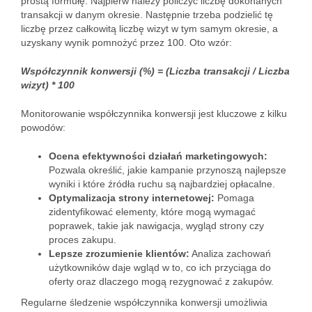
prostą formułę. Najpierw należy policzyć liczbę dokonanych
transakcji w danym okresie. Następnie trzeba podzielić tę
liczbę przez całkowitą liczbę wizyt w tym samym okresie, a
uzyskany wynik pomnożyć przez 100. Oto wzór:
Współczynnik konwersji (%) = (Liczba transakcji / Liczba
wizyt) * 100
Monitorowanie współczynnika konwersji jest kluczowe z kilku
powodów:
Ocena efektywności działań marketingowych:
Pozwala określić, jakie kampanie przynoszą najlepsze
wyniki i które źródła ruchu są najbardziej opłacalne.
Optymalizacja strony internetowej:
Pomaga
zidentyfikować elementy, które mogą wymagać
poprawek, takie jak nawigacja, wygląd strony czy
proces zakupu.
Lepsze zrozumienie klientów:
Analiza zachowań
użytkowników daje wgląd w to, co ich przyciąga do
oferty oraz dlaczego mogą rezygnować z zakupów.
Regularne śledzenie współczynnika konwersji umożliwia