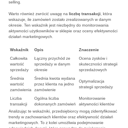
selling.
Warto również zwrócić uwagę na
liczbę transakcji
, która
wskazuje, ile zamówień zostało zrealizowanych w danym
okresie. Ten wskaźnik jest niezbędny do monitorowania
aktywności użytkowników w sklepie oraz oceny efektywności
działań marketingowych.
Wskaźnik
Opis
Znaczenie
Całkowita
Łączny przychód ze
Ocena zysków i
wartość
sprzedaży w danym
skuteczności strategii
sprzedaży
okresie
sprzedażowych
Średnia
Średnia kwota wydana
Optymalizacja
wartość
przez klienta na jedno
strategii sprzedaży
zamówienia
zamówienie
Liczba
Ogólna liczba
Monitorowanie
transakcji
dokonanych zamówień
aktywności klientów
Analizując te wskaźniki, przedsiębiorcy mogą zidentyfikować
trendy w zachowaniach klientów oraz efektywność działań
marketingowych. To z kolei umożliwia podejmowanie