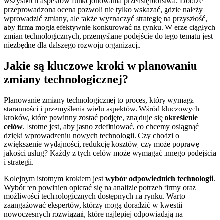
wszystkich aspektów funkcjonowania przedsiębiorstwa. Dobrze
przeprowadzona ocena pozwoli nie tylko wskazać, gdzie należy
wprowadzić zmiany, ale także wyznaczyć strategię na przyszłość,
aby firma mogła efektywnie konkurować na rynku. W erze ciągłych
zmian technologicznych, przemyślane podejście do tego tematu jest
niezbędne dla dalszego rozwoju organizacji.
Jakie są kluczowe kroki w planowaniu
zmiany technologicznej?
Planowanie zmiany technologicznej to proces, który wymaga
staranności i przemyślenia wielu aspektów. Wśród kluczowych
kroków, które powinny zostać podjęte, znajduje się
określenie
celów
. Istotne jest, aby jasno zdefiniować, co chcemy osiągnąć
dzięki wprowadzeniu nowych technologii. Czy chodzi o
zwiększenie wydajności, redukcję kosztów, czy może poprawę
jakości usług? Każdy z tych celów może wymagać innego podejścia
i strategii.
Kolejnym istotnym krokiem jest
wybór odpowiednich technologii
.
Wybór ten powinien opierać się na analizie potrzeb firmy oraz
możliwości technologicznych dostępnych na rynku. Warto
zaangażować ekspertów, którzy mogą doradzić w kwestii
nowoczesnych rozwiązań, które najlepiej odpowiadają na