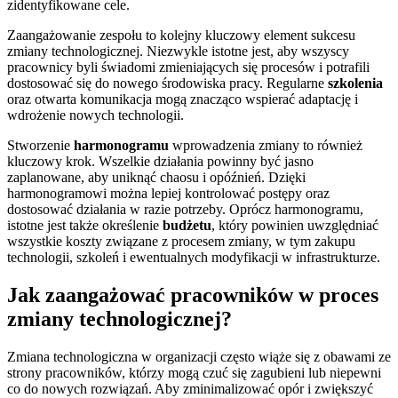
zidentyfikowane cele.
Zaangażowanie zespołu to kolejny kluczowy element sukcesu
zmiany technologicznej. Niezwykle istotne jest, aby wszyscy
pracownicy byli świadomi zmieniających się procesów i potrafili
dostosować się do nowego środowiska pracy. Regularne
szkolenia
oraz otwarta komunikacja mogą znacząco wspierać adaptację i
wdrożenie nowych technologii.
Stworzenie
harmonogramu
wprowadzenia zmiany to również
kluczowy krok. Wszelkie działania powinny być jasno
zaplanowane, aby uniknąć chaosu i opóźnień. Dzięki
harmonogramowi można lepiej kontrolować postępy oraz
dostosować działania w razie potrzeby. Oprócz harmonogramu,
istotne jest także określenie
budżetu
, który powinien uwzględniać
wszystkie koszty związane z procesem zmiany, w tym zakupu
technologii, szkoleń i ewentualnych modyfikacji w infrastrukturze.
Jak zaangażować pracowników w proces
zmiany technologicznej?
Zmiana technologiczna w organizacji często wiąże się z obawami ze
strony pracowników, którzy mogą czuć się zagubieni lub niepewni
co do nowych rozwiązań. Aby zminimalizować opór i zwiększyć