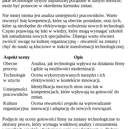
jakie technologie byłyby najbardziej pożądane w danym sektorze,
może być pomocne w określeniu kierunku zmian.
Nie mniej istotna jest analiza umiejętności pracowników. Warto
stworzyć listę kompetencji, które są obecnie posiadane, oraz tych,
które są niezbędne do efektywnego wdrożenia nowych technologii.
Często pojawiają się luki w wiedzy, które mogą wymagać szkoleń
lub zatrudnienia nowych specjalistów. Dlatego warto również
zwrócić uwagę na kulturę organizacyjną – otwartość na zmiany i
chęć do nauki są kluczowe w trakcie transformacji technologicznej.
Aspekt oceny
Opis
Obecne
Analiza, jak technologia wpływa na działania firmy
procesy
i gdzie są możliwości modernizacji.
Technologie
Ocena wykorzystywanych narzędzi i ich
w użyciu
efektywności w kontekście innowacji.
Identyfikacja mocnych stron oraz luk w
Umiejętności
kompetencjach, które wpływają na gotowość do
pracowników
zmian.
Kultura
Ocena otwartości zespołu na wprowadzanie
organizacyjna
innowacji i adaptację do nowych rozwiązań.
Podjęcie się oceny gotowości firmy na zmiany technologiczne to
złożony proces, który wymaga wnikliwej analizy i zrozumienia