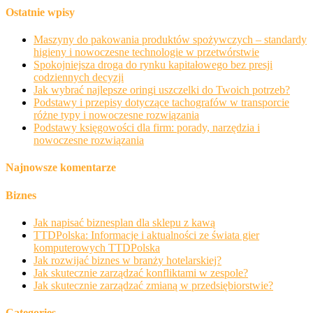
Ostatnie wpisy
Maszyny do pakowania produktów spożywczych – standardy
higieny i nowoczesne technologie w przetwórstwie
Spokojniejsza droga do rynku kapitałowego bez presji
codziennych decyzji
Jak wybrać najlepsze oringi uszczelki do Twoich potrzeb?
Podstawy i przepisy dotyczące tachografów w transporcie
różne typy i nowoczesne rozwiązania
Podstawy księgowości dla firm: porady, narzędzia i
nowoczesne rozwiązania
Najnowsze komentarze
Biznes
Jak napisać biznesplan dla sklepu z kawą
TTDPolska: Informacje i aktualności ze świata gier
komputerowych TTDPolska
Jak rozwijać biznes w branży hotelarskiej?
Jak skutecznie zarządzać konfliktami w zespole?
Jak skutecznie zarządzać zmianą w przedsiębiorstwie?
Categories