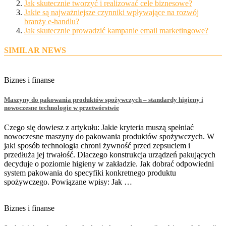
Jak skutecznie tworzyć i realizować cele biznesowe?
Jakie są najważniejsze czynniki wpływające na rozwój
branży e-handlu?
Jak skutecznie prowadzić kampanie email marketingowe?
SIMILAR NEWS
Biznes i finanse
Maszyny do pakowania produktów spożywczych – standardy higieny i
nowoczesne technologie w przetwórstwie
Czego się dowiesz z artykułu: Jakie kryteria muszą spełniać
nowoczesne maszyny do pakowania produktów spożywczych. W
jaki sposób technologia chroni żywność przed zepsuciem i
przedłuża jej trwałość. Dlaczego konstrukcja urządzeń pakujących
decyduje o poziomie higieny w zakładzie. Jak dobrać odpowiedni
system pakowania do specyfiki konkretnego produktu
spożywczego. Powiązane wpisy: Jak …
Biznes i finanse