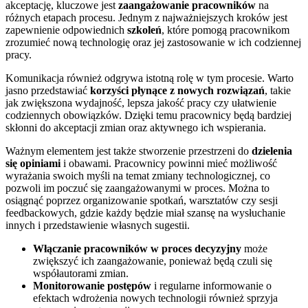
akceptację, kluczowe jest
zaangażowanie pracowników
na
różnych etapach procesu. Jednym z najważniejszych kroków jest
zapewnienie odpowiednich
szkoleń
, które pomogą pracownikom
zrozumieć nową technologię oraz jej zastosowanie w ich codziennej
pracy.
Komunikacja również odgrywa istotną rolę w tym procesie. Warto
jasno przedstawiać
korzyści płynące z nowych rozwiązań
, takie
jak zwiększona wydajność, lepsza jakość pracy czy ułatwienie
codziennych obowiązków. Dzięki temu pracownicy będą bardziej
skłonni do akceptacji zmian oraz aktywnego ich wspierania.
Ważnym elementem jest także stworzenie przestrzeni do
dzielenia
się opiniami
i obawami. Pracownicy powinni mieć możliwość
wyrażania swoich myśli na temat zmiany technologicznej, co
pozwoli im poczuć się zaangażowanymi w proces. Można to
osiągnąć poprzez organizowanie spotkań, warsztatów czy sesji
feedbackowych, gdzie każdy będzie miał szansę na wysłuchanie
innych i przedstawienie własnych sugestii.
Włączanie pracowników w proces decyzyjny
może
zwiększyć ich zaangażowanie, ponieważ będą czuli się
współautorami zmian.
Monitorowanie postępów
i regularne informowanie o
efektach wdrożenia nowych technologii również sprzyja