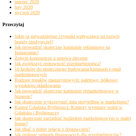
marzec 2020
luty 2020
styczeń 2020
Przeczytaj
Jakie są najważniejsze czynniki wpływające na rozwój
branży spożywczej?
Jak prowadzić skuteczne kampanie reklamowe na
Instagramie?
Zajęcie komornicze a umowa zlecenie
Jak zwiększyć rentowność przedsiębiorstwa?
10 kroków do skutecznego budowania kampanii e-mail
marketingowych
Rodzaje regałów magazynowych: paletowe, półkowe,
wysokiego składowania
Jak prowadzić skuteczne kampanie remarketingowe w
biznesie?
Jak skutecznie wykorzystać data storytelling w marketingu?
Kantor Gdańska Bydgoszcz: Kantory wymiany walut w
Gdańsku i Bydgoszczy
Jak skutecznie zarządzać budżetem marketingowym w małej
firmie?
Jak dbać o dobre relacje z dostawcami?
Jak uniknąć pułapek finansowych dla przedsiębiorców?