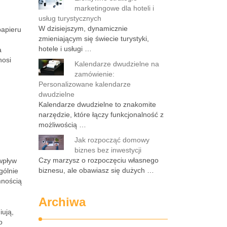
marketingowe dla hoteli i
usług turystycznych
W dzisiejszym, dynamicznie
papieru
zmieniającym się świecie turystyki,
hotele i usługi …
a
nosi
Kalendarze dwudzielne na
zamówienie:
Personalizowane kalendarze
dwudzielne
Kalendarze dwudzielne to znakomite
narzędzie, które łączy funkcjonalność z
możliwością …
Jak rozpocząć domowy
biznes bez inwestycji
Czy marzysz o rozpoczęciu własnego
wpływ
biznesu, ale obawiasz się dużych …
gólnie
mnością
Archiwa
iują,
o