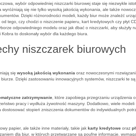
czowa, wybór odpowiedniej niszczarki biurowej staje się niezwykle istot
 wyróżniają się nie tylko wysoką jakością wykonania, ale także nowoc
kumentów. Dzięki różnorodności modeli, każdy biur może znaleźć urzą
od tego, czy chodzi o niszczenie papieru, kart kredytowych czy płyt C
borze odpowiedniego modelu oraz jak dbać o niszczarki, aby służyły n
i Kobra to doskonały wybór dla każdego biura.
echy niszczarek biurowych
niają się
wysoką jakością wykonania
oraz nowoczesnymi rozwiązan
 biurze. Dzięki zastosowaniu innowacyjnych systemów, niszczarki te są
omatyczne zatrzymywanie
, które zapobiega przegrzaniu urządzenia o
zeństwo pracy i wydłuża żywotność maszyny. Dodatkowo, wiele modeli 
a dostosować stopień zniszczenia dokumentów do indywidualnych potr
owy papier, ale także inne materiały, takie jak
karty kredytowe
oraz
pł
iązaniem dla biur, w których przetwarzane są poufne informacje, wymag