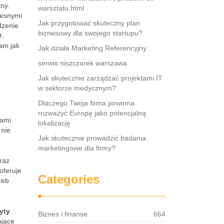
ny.
warsztatu.html
zesnymi
Jak przygotować skuteczny plan
dzenie
biznesowy dla swojego startupu?
D.
am jak
Jak działa Marketing Referencyjny
serwis niszczarek warszawa
Jak skutecznie zarządzać projektami IT
w sektorze medycznym?
Dlaczego Twoja firma powinna
rozważyć Europę jako potencjalną
iami
lokalizację
 nie
Jak skutecznie prowadzić badania
marketingowe dla firmy?
raz
oferuje
Categories
zeb
yty
Biznes i finanse
664
ające