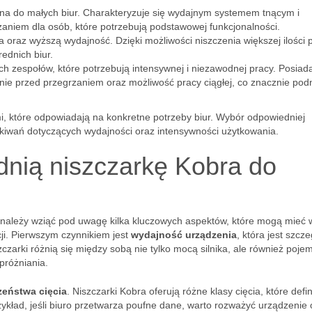
na do małych biur. Charakteryzuje się wydajnym systemem tnącym i
zaniem dla osób, które potrzebują podstawowej funkcjonalności.
 oraz wyższą wydajność. Dzięki możliwości niszczenia większej ilości 
ednich biur.
h zespołów, które potrzebują intensywnej i niezawodnej pracy. Posiad
nie przed przegrzaniem oraz możliwość pracy ciągłej, co znacznie pod
i, które odpowiadają na konkretne potrzeby biur. Wybór odpowiedniej
ekiwań dotyczących wydajności oraz intensywności użytkowania.
nią niszczarkę Kobra do
 należy wziąć pod uwagę kilka kluczowych aspektów, które mogą mieć 
ji. Pierwszym czynnikiem jest
wydajność urządzenia
, która jest szcze
zarki różnią się między sobą nie tylko mocą silnika, ale również poje
próżniania.
eństwa cięcia
. Niszczarki Kobra oferują różne klasy cięcia, które defin
kład, jeśli biuro przetwarza poufne dane, warto rozważyć urządzenie 