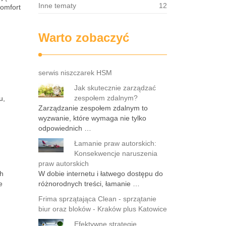
Inne tematy
12
komfort
Warto zobaczyć
serwis niszczarek HSM
Jak skutecznie zarządzać
zespołem zdalnym?
u,
Zarządzanie zespołem zdalnym to
wyzwanie, które wymaga nie tylko
odpowiednich …
Łamanie praw autorskich:
Konsekwencje naruszenia
praw autorskich
ch
W dobie internetu i łatwego dostępu do
e
różnorodnych treści, łamanie …
Frima sprzątająca Clean - sprzątanie
biur oraz bloków - Kraków plus Katowice
Efektywne strategie