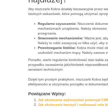
Aby niszczarki Kobra działały bezawaryjnie przez wiel
istotnych wskazówek, które pomogą utrzymać sprzęt
Regularne czyszczenie:
Niszczenie dokumen
mechanizmach urządzenia. Należy okresowo czy
przegrzania.
Smarowanie mechanizmów:
Ważne jest, ab
Należy to robić zazwyczaj co kilka użyć, aby 
Przestrzeganie limitów:
Kobra może mieć okr
uszkodzić mechanizm tnący. Należy zawsze zw
Ponadto, warto regularnie kontrolować stan kabla 
przypadku zauważenia jakichkolwiek nieprawidłowości,
serwisem technicznym.
Dzięki tym prostym praktykom, niszczarki Kobra będ
efektywności w utrzymaniu porządku w dokumentac
Powiązane Wpisy:
Jak skutecznie wykorzystać potencjał CSR
Jak skutecznie tworzyć i realizować cele 