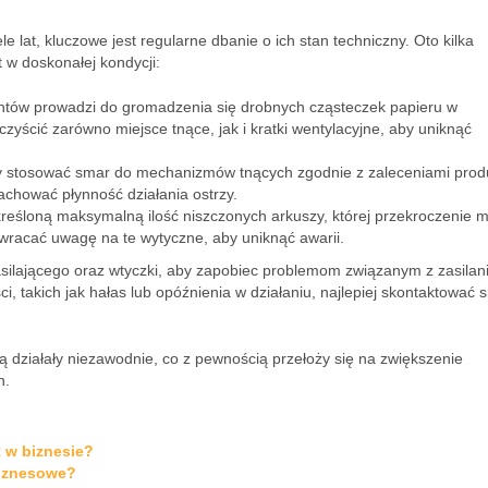
e lat, kluczowe jest regularne dbanie o ich stan techniczny. Oto kilka
 w doskonałej kondycji:
tów prowadzi do gromadzenia się drobnych cząsteczek papieru w
ścić zarówno miejsce tnące, jak i kratki wentylacyjne, aby uniknąć
y stosować smar do mechanizmów tnących zgodnie z zaleceniami prod
zachować płynność działania ostrzy.
eśloną maksymalną ilość niszczonych arkuszy, której przekroczenie 
racać uwagę na te wytyczne, aby uniknąć awarii.
zasilającego oraz wtyczki, aby zapobiec problemom związanym z zasila
 takich jak hałas lub opóźnienia w działaniu, najlepiej skontaktować s
ą działały niezawodnie, co z pewnością przełoży się na zwiększenie
h.
 w biznesie?
biznesowe?