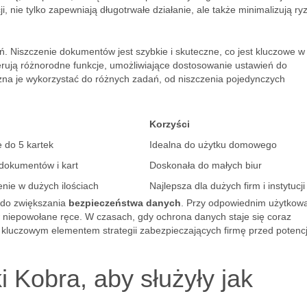
i, nie tylko zapewniają długotrwałe działanie, ale także minimalizują ry
. Niszczenie dokumentów jest szybkie i skuteczne, co jest kluczowe w
ferują różnorodne funkcje, umożliwiające dostosowanie ustawień do
żna je wykorzystać do różnych zadań, od niszczenia pojedynczych
Korzyści
 do 5 kartek
Idealna do użytku domowego
dokumentów i kart
Doskonała do małych biur
nie w dużych ilościach
Najlepsza dla dużych firm i instytucji
ć do zwiększania
bezpieczeństwa danych
. Przy odpowiednim użytkowa
 niepowołane ręce. W czasach, gdy ochrona danych staje się coraz
ć kluczowym elementem strategii zabezpieczających firmę przed potenc
i Kobra, aby służyły jak