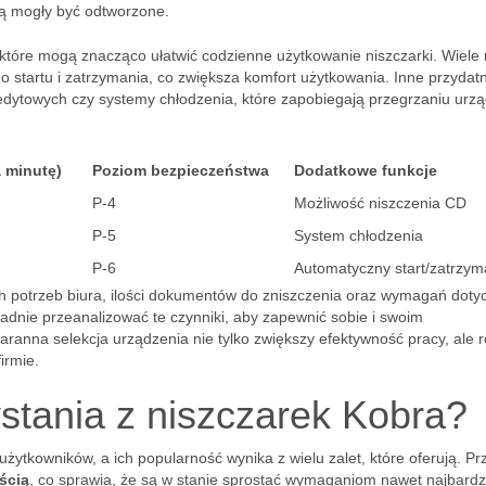
ędą mogły być odtworzone.
 które mogą znacząco ułatwić codzienne użytkowanie niszczarki. Wiele
startu i zatrzymania, co zwiększa komfort użytkowania. Inne przydat
kredytowych czy systemy chłodzenia, które zapobiegają przegrzaniu urz
 minutę)
Poziom bezpieczeństwa
Dodatkowe funkcje
P-4
Możliwość niszczenia CD
P-5
System chłodzenia
P-6
Automatyczny start/zatrzym
ch potrzeb biura, ilości dokumentów do zniszczenia oraz wymagań doty
adnie przeanalizować te czynniki, aby zapewnić sobie i swoim
anna selekcja urządzenia nie tylko zwiększy efektywność pracy, ale 
irmie.
ystania z niszczarek Kobra?
żytkowników, a ich popularność wynika z wielu zalet, które oferują. P
ścią
, co sprawia, że są w stanie sprostać wymaganiom nawet najbardz