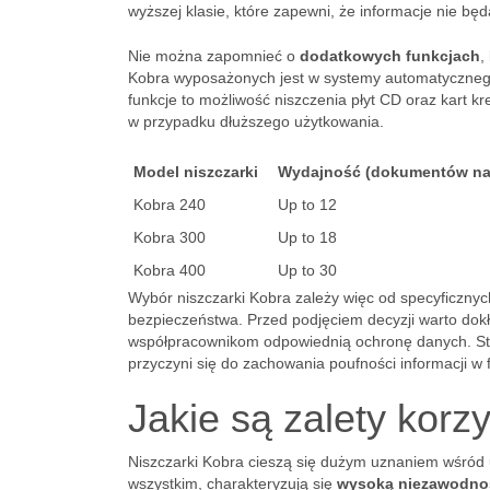
wyższej klasie, które zapewni, że informacje nie b
Nie można zapomnieć o
dodatkowych funkcjach
,
Kobra wyposażonych jest w systemy automatycznego 
funkcje to możliwość niszczenia płyt CD oraz kart 
w przypadku dłuższego użytkowania.
Model niszczarki
Wydajność (dokumentów na
Kobra 240
Up to 12
Kobra 300
Up to 18
Kobra 400
Up to 30
Wybór niszczarki Kobra zależy więc od specyficzny
bezpieczeństwa. Przed podjęciem decyzji warto dokł
współpracownikom odpowiednią ochronę danych. Star
przyczyni się do zachowania poufności informacji w f
Jakie są zalety korz
Niszczarki Kobra cieszą się dużym uznaniem wśród u
wszystkim, charakteryzują się
wysoką niezawodno