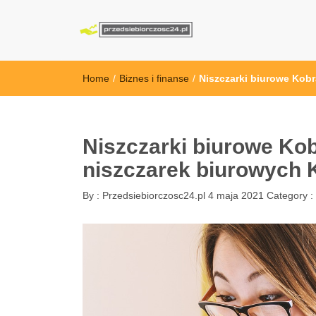
przedsiebiorcz
Home
/
Biznes i finanse
/
Niszczarki biurowe Kob
Niszczarki biurowe Ko
niszczarek biurowych 
By :
Przedsiebiorczosc24.pl
4 maja 2021
Category :