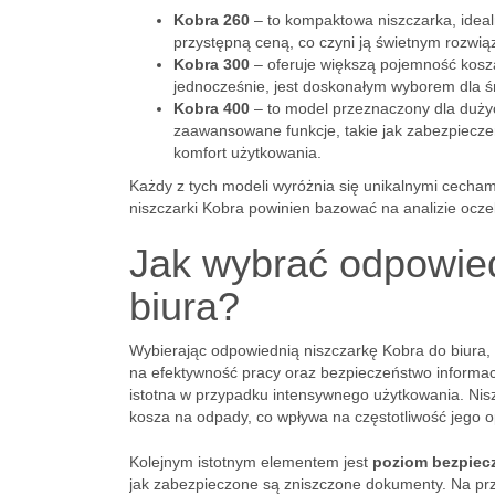
Kobra 260
– to kompaktowa niszczarka, ideal
przystępną ceną, co czyni ją świetnym rozwią
Kobra 300
– oferuje większą pojemność kosza
jednocześnie, jest doskonałym wyborem dla śr
Kobra 400
– to model przeznaczony dla dużyc
zaawansowane funkcje, takie jak zabezpiecze
komfort użytkowania.
Każdy z tych modeli wyróżnia się unikalnymi cecham
niszczarki Kobra powinien bazować na analizie ocz
Jak wybrać odpowied
biura?
Wybierając odpowiednią niszczarkę Kobra do biura,
na efektywność pracy oraz bezpieczeństwo informac
istotna w przypadku intensywnego użytkowania. Niszc
kosza na odpady, co wpływa na częstotliwość jego o
Kolejnym istotnym elementem jest
poziom bezpiecz
jak zabezpieczone są zniszczone dokumenty. Na przy