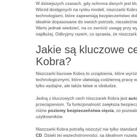
W dzisiejszych czasach, gdy ochrona danych jest klu
Wśród dostępnych na rynku modeli, niszczarki Kobra
technologiami, które zapewniają bezpieczeństwo do
idealnie dopasowane do swoich potrzeb, niezależnie 
Warto jednak wiedzieć, na co zwrócić uwagę przy wy
najdłużej. Odkryjmy razem, co sprawia, że niszczark
Jakie są kluczowe c
Kobra?
Niszczarki biurowe Kobra to urządzenia, które wyróż
technologicznymi, które ułatwiają codzienną pracę w
tylko wydajne, ale także łatwe w obsłudze.
Jedną z kluczowych cech niszczarek Kobra jest
aut
przeciążeniom. Ta funkcjonalność zwiększa bezpiec
różne
poziomy bezpieczeństwa cięcia
, co pozwal
użytkowników.
Niszczarki Kobra potrafią niszczyć nie tylko standard
CD
. Dzięki tej wszechstronności, są idealnym rozw