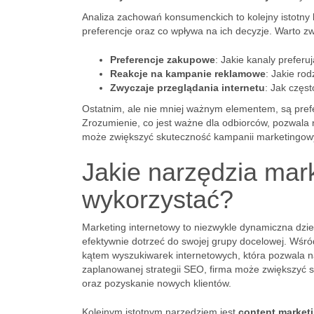
Analiza zachowań konsumenckich to kolejny istotny k
preferencje oraz co wpływa na ich decyzje. Warto zw
Preferencje zakupowe
: Jakie kanaly preferu
Reakcje na kampanie reklamowe
: Jakie ro
Zwyczaje przeglądania internetu
: Jak częs
Ostatnim, ale nie mniej ważnym elementem, są prefe
Zrozumienie, co jest ważne dla odbiorców, pozwala 
może zwiększyć skuteczność kampanii marketingow
Jakie narzędzia mar
wykorzystać?
Marketing internetowy to niezwykle dynamiczna dzie
efektywnie dotrzeć do swojej grupy docelowej. Wśr
kątem wyszukiwarek internetowych, która pozwala n
zaplanowanej strategii SEO, firma może zwiększyć s
oraz pozyskanie nowych klientów.
Kolejnym istotnym narzędziem jest
content market