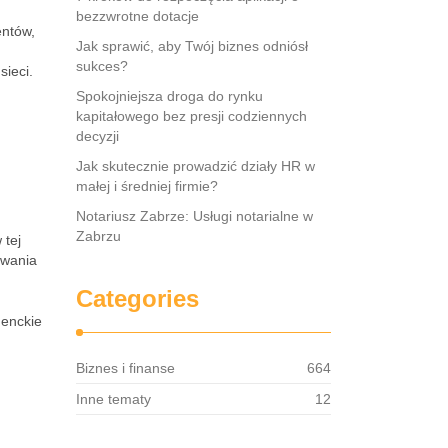
bezzwrotne dotacje
entów,
Jak sprawić, aby Twój biznes odniósł
sukces?
sieci.
Spokojniejsza droga do rynku
kapitałowego bez presji codziennych
decyzji
Jak skutecznie prowadzić działy HR w
małej i średniej firmie?
Notariusz Zabrze: Usługi notarialne w
Zabrzu
 tej
owania
Categories
menckie
Biznes i finanse
664
Inne tematy
12