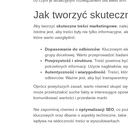
co czyni je atrakcyjnym rozwiązaniem dla wielu firm.
Jak tworzyć skutecz
Aby tworzyć
skuteczne treści marketingowe
, nale
Istotne jest, aby treści były nie tylko informacyjne, 
które warto uwzględnić:
Dopasowanie do odbiorców
: Kluczowym ele
grupy docelowej. Warto przeprowadzić badania,
Przejrzystość i struktura
: Treść powinna być
potrzebnych informacji. Użycie nagłówków, 
Autentyczność i wiarygodność
: Treści, kt
odbiorców. Ważne jest, aby być transparentnym
Oprócz powyższych zasad, warto również skupić si
może przekształcić suche fakty w interesujące opowi
komunikować wartości i przesłanie marki.
Nie zapominaj również o
optymalizacji SEO
, co po
kluczowych oraz dbanie o aspekty techniczne, takie
wpływa na widoczność treści w wyszukiwarkach.