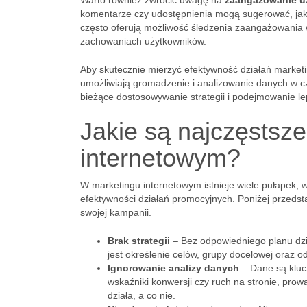
Warto również zwrócić uwagę na
zaangażowanie u
komentarze czy udostępnienia mogą sugerować, jak 
często oferują możliwość śledzenia zaangażowania 
zachowaniach użytkowników.
Aby skutecznie mierzyć efektywność działań marketi
umożliwiają gromadzenie i analizowanie danych w c
bieżące dostosowywanie strategii i podejmowanie l
Jakie są najczęstsz
internetowym?
W marketingu internetowym istnieje wiele pułapek,
efektywności działań promocyjnych. Poniżej przedst
swojej kampanii.
Brak strategii
– Bez odpowiedniego planu dzi
jest określenie celów, grupy docelowej oraz 
Ignorowanie analizy danych
– Dane są klucz
wskaźniki konwersji czy ruch na stronie, pr
działa, a co nie.