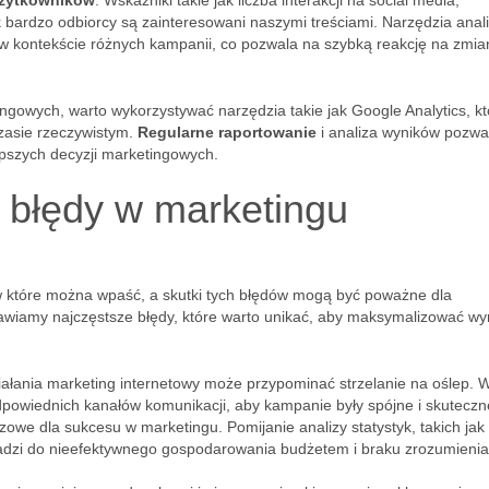
żytkowników
. Wskaźniki takie jak liczba interakcji na social media,
bardzo odbiorcy są zainteresowani naszymi treściami. Narzędzia anal
w kontekście różnych kampanii, co pozwala na szybką reakcję na zmia
ngowych, warto wykorzystywać narzędzia takie jak Google Analytics, kt
zasie rzeczywistym.
Regularne raportowanie
i analiza wyników pozwa
epszych decyzji marketingowych.
e błędy w marketingu
 w które można wpaść, a skutki tych błędów mogą być poważne dla
awiamy najczęstsze błędy, które warto unikać, aby maksymalizować wyn
ałania marketing internetowy może przypominać strzelanie na oślep. 
odpowiednich kanałów komunikacji, aby kampanie były spójne i skuteczn
owe dla sukcesu w marketingu. Pomijanie analizy statystyk, takich jak
owadzi do nieefektywnego gospodarowania budżetem i braku zrozumienia