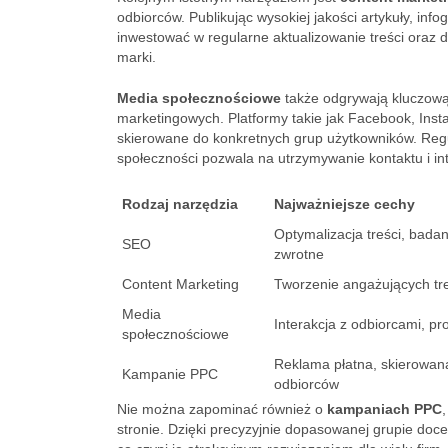
odbiorców. Publikując wysokiej jakości artykuły, info
inwestować w regularne aktualizowanie treści oraz 
marki.
Media społecznościowe
także odgrywają kluczową 
marketingowych. Platformy takie jak Facebook, Ins
skierowane do konkretnych grup użytkowników. Reg
społeczności pozwala na utrzymywanie kontaktu i inte
Rodzaj narzędzia
Najważniejsze cechy
Optymalizacja treści, badan
SEO
zwrotne
Content Marketing
Tworzenie angażujących tr
Media
Interakcja z odbiorcami, p
społecznościowe
Reklama płatna, skierowan
Kampanie PPC
odbiorców
Nie można zapominać również o
kampaniach PPC
stronie. Dzięki precyzyjnie dopasowanej grupie doc