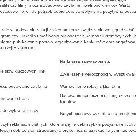
grafiki czy filmy, można zbudować zaufanie i lojalność klientów. Warto
dostosowanie ich do potrzeb odbiorców, co wpłynie na pozytywne postr
rolę w budowaniu relacji z klientami oraz zwiększaniu zasięgu działań
tagram czy LinkedIn umożliwiają prowadzenie kampanii promocyjnych, k
ularne publikowanie postów, organizowanie konkursów oraz angażowa
rakcji z klientami.
Najlepsze zastosowanie
ie słów kluczowych, linki
Zwiększenie widoczności w wyszukiwa
eści, budowanie zaufania
Wzmacnianie relacji z klientami
Budowanie społeczności i angażowanie
romowanie treści
klientów
a do wybranej grupy
Natychmiastowy wzrost ruchu na stroni
, czyli reklamach płatnych, które mają na celu szybkie pozyskanie ruchu
elowej i dobrze skonstruowanej ofercie, można uzyskać natychmiastowe