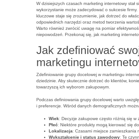
W dzisiejszych czasach marketing internetowy stał 
wykorzystanie może zadecydować o sukcesie firmy. W
kluczowe staje się zrozumienie, jak dotrzeć do właś
odpowiednich narzędzi oraz metod tworzenia wartośc
Warto również zwrócić uwagę na pomiar efektywnośc
niepowodzeń. Przekonaj się, jak marketing interne
Jak zdefiniować swo
marketingu interne
Zdefiniowanie grupy docelowej w marketingu interne
dziedzinie. Aby skutecznie dotrzeć do klientów, koni
towarzyszą ich wyborom zakupowym.
Podczas definiowania grupy docelowej warto uwzglę
i preferencje. Wśród danych demograficznych możn
Wiek
: Decyzje zakupowe często różnią się w z
Płeć
: Niektóre produkty mogą kierować się do 
Lokalizacja
: Czasami miejsce zamieszkania 
Wykształcenie i status zawodowy
: Te czyn