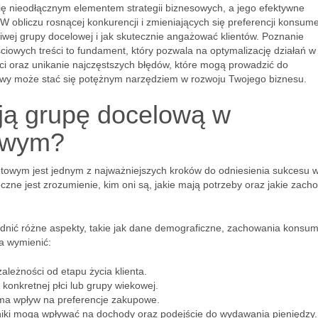
się nieodłącznym elementem strategii biznesowych, a jego efektywne
 obliczu rosnącej konkurencji i zmieniających się preferencji konsum
ciwej grupy docelowej i jak skutecznie angażować klientów. Poznanie
iowych treści to fundament, który pozwala na optymalizację działań w 
i oraz unikanie najczęstszych błędów, które mogą prowadzić do
towy może stać się potężnym narzędziem w rozwoju Twojego biznesu.
ją grupę docelową w
towym?
towym jest jednym z najważniejszych kroków do odniesienia sukcesu w
eczne jest zrozumienie, kim oni są, jakie mają potrzeby oraz jakie zach
dnić różne aspekty, takie jak dane demograficzne, zachowania konsu
a wymienić:
ależności od etapu życia klienta.
konkretnej płci lub grupy wiekowej.
ma wpływ na preferencje zakupowe.
niki mogą wpływać na dochody oraz podejście do wydawania pieniędzy.