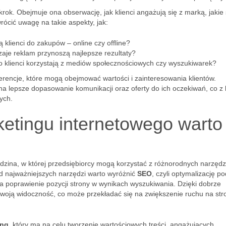
rok. Obejmuje ona obserwację, jak klienci angażują się z marką, jakie 
rócić uwagę na takie aspekty, jak:
ją klienci do zakupów – online czy offline?
dzaje reklam przynoszą najlepsze rezultaty?
to klienci korzystają z mediów społecznościowych czy wyszukiwarek?
rencje, które mogą obejmować wartości i zainteresowania klientów.
na lepsze dopasowanie komunikacji oraz oferty do ich oczekiwań, co z 
ych.
ketingu internetowego warto
dzina, w której przedsiębiorcy mogą korzystać z różnorodnych narzędz
ód najważniejszych narzędzi warto wyróżnić
SEO
, czyli optymalizację po
a poprawienie pozycji strony w wynikach wyszukiwania. Dzięki dobrze
woją widoczność, co może przekładać się na zwiększenie ruchu na str
ing
, który ma na celu tworzenie wartościowych treści, angażujących