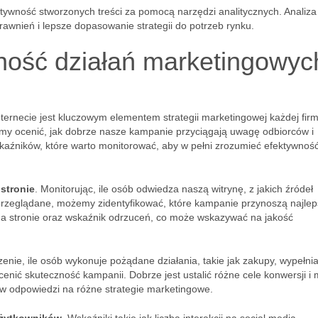
ywność stworzonych treści za pomocą narzędzi analitycznych. Analiza
awnień i lepsze dopasowanie strategii do potrzeb rynku.
ność działań marketingowyc
ternecie jest kluczowym elementem strategii marketingowej każdej firm
y ocenić, jak dobrze nasze kampanie przyciągają uwagę odbiorców i
 wskaźników, które warto monitorować, aby w pełni zrozumieć efektywnoś
 stronie
. Monitorując, ile osób odwiedza naszą witrynę, z jakich źródeł
j przeglądane, możemy zidentyfikować, które kampanie przynoszą najle
 na stronie oraz wskaźnik odrzuceń, co może wskazywać na jakość
zenie, ile osób wykonuje pożądane działania, takie jak zakupy, wypełni
enić skuteczność kampanii. Dobrze jest ustalić różne cele konwersji i 
ba w odpowiedzi na różne strategie marketingowe.