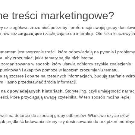
ne treści marketingowe?
ży szczegółowo zrozumieć potrzeby i preferencje swojej grupy docelowe
ale również
angażujące
i zachęcające do interakcji. Oto kilka kluczowyc
mentem jest tworzenie treści, które odpowiadają na pytania i problemy
 aby zrozumieć, jakie tematy są dla nich istotne.
 zorganizowana w sposób, który ułatwia odbiorcy szybkie znalezienie
wypunktowań i akapitów pomoże w lepszym zrozumieniu tematu.
óre są szczere i oparte na rzetelnych informacjach, budują zaufanie wśr
 i jasno przedstawiać źródła informacji.
ę na
opowiadających historiach
. Storytelling, czyli umiejętność narracj
eści, które przyciągają uwagę czytelnika. W ten sposób można lepiej
zwoli na dotarcie do szerszej grupy odbiorców. Właściwe użycie słów
 jak prędkość ładowania strony czy dostosowanie do urządzeń mobilnyc