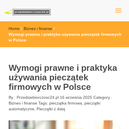
przedsiebiorczosc24.pl
Home
/
Biznes i finanse
/
Wymogi prawne i praktyka używania pieczątek firmowych
w Polsce
Wymogi prawne i praktyka
używania pieczątek
firmowych w Polsce
By :
Przedsiebiorczosc24.pl
16 września 2025
Category :
Biznes i finanse
Tags:
pieczątka firmowa
,
pieczątki
automatyczne
,
Pieczątki z datą