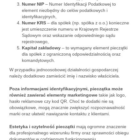
Numer NIP
– Numer Identyfikacji Podatkowej to
element niezbędny do celów podatkowych i
identyfikacyjnych,
Numer KRS
– dla spółek (np. spółka z o.o.) konieczne
jest umieszczenie numeru w Krajowym Rejestrze
Sądowym oraz wskazanie odpowiedniego sądu
rejestrowego,
Kapitał zakładowy
– to wymagany element pieczątki
dla spółek z ograniczoną odpowiedzialnością oraz
komandytowych.
W przypadku jednoosobowej działalności gospodarczej
należy dodatkowo zamieścić imię i nazwisko właściciela.
Poza informacjami identyfikacyjnymi, pieczątka może
również zawierać elementy marketingowe
takie jak logo,
hasło reklamowe czy kod QR. Choć te dodatki nie są
obowiązkowe, mogą znacznie zwiększyć rozpoznawalność
marki oraz ułatwić nawiązanie kontaktu z klientami.
Estetyka i czytelność pieczątki
mają ogromne znaczenie
dla profesjonalnego wizerunku firmy oraz sprawności obiegu
dokumentów w codziennym funkcjonowaniu