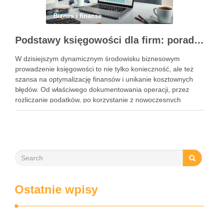
Biznes i finanse
Podstawy księgowości dla firm: porady, narzędzia i nowoczesne rozwiązania
W dzisiejszym dynamicznym środowisku biznesowym
prowadzenie księgowości to nie tylko konieczność, ale też
szansa na optymalizację finansów i unikanie kosztownych
błędów. Od właściwego dokumentowania operacji, przez
rozliczanie podatków, po korzystanie z nowoczesnych
narzędzi – każdy przedsiębiorca musi znać kluczowe
elementy tego obszaru. Współczesne rozwiązania, takie jak
księgowość online czy systemy …
Ostatnie wpisy