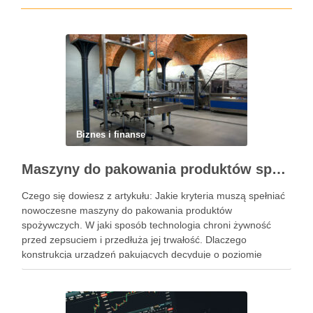
Biznes i finanse
Maszyny do pakowania produktów spożywczych – standardy higieny i nowoczesne technologie w przetwórstwie
Czego się dowiesz z artykułu: Jakie kryteria muszą spełniać
nowoczesne maszyny do pakowania produktów
spożywczych. W jaki sposób technologia chroni żywność
przed zepsuciem i przedłuża jej trwałość. Dlaczego
konstrukcja urządzeń pakujących decyduje o poziomie
higieny w zakładzie. Jak dobrać odpowiedni system
pakowania do specyfiki konkretnego produktu spożywczego.
Powiązane wpisy: Jak …