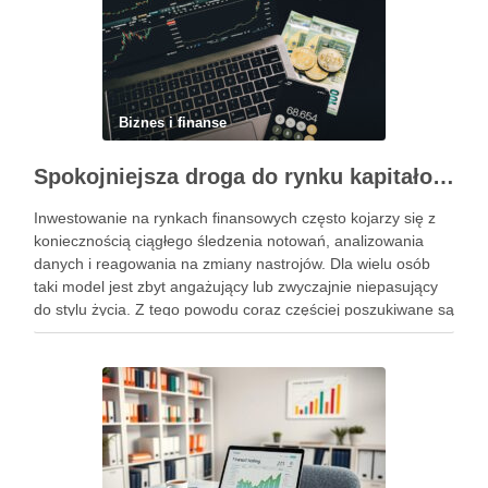
Biznes i finanse
Spokojniejsza droga do rynku kapitałowego bez presji codziennych decyzji
Inwestowanie na rynkach finansowych często kojarzy się z
koniecznością ciągłego śledzenia notowań, analizowania
danych i reagowania na zmiany nastrojów. Dla wielu osób
taki model jest zbyt angażujący lub zwyczajnie niepasujący
do stylu życia. Z tego powodu coraz częściej poszukiwane są
rozwiązania, które pozwalają uczestniczyć w rynku w sposób
bardziej uporządkowany, …