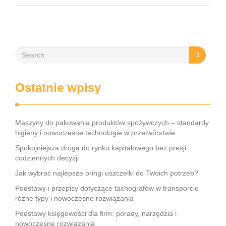
narzędzi – każdy przedsiębiorca musi znać kluczowe
elementy tego obszaru. Współczesne rozwiązania, takie jak
księgowość online czy systemy …
Ostatnie wpisy
Maszyny do pakowania produktów spożywczych – standardy
higieny i nowoczesne technologie w przetwórstwie
Spokojniejsza droga do rynku kapitałowego bez presji
codziennych decyzji
Jak wybrać najlepsze oringi uszczelki do Twoich potrzeb?
Podstawy i przepisy dotyczące tachografów w transporcie
różne typy i nowoczesne rozwiązania
Podstawy księgowości dla firm: porady, narzędzia i
nowoczesne rozwiązania