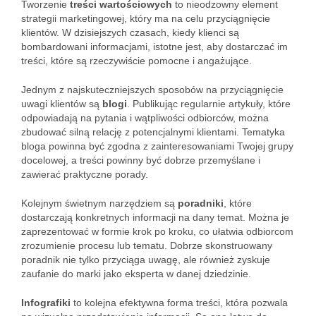
Tworzenie
treści wartościowych
to nieodzowny element
strategii marketingowej, który ma na celu przyciągnięcie
klientów. W dzisiejszych czasach, kiedy klienci są
bombardowani informacjami, istotne jest, aby dostarczać im
treści, które są rzeczywiście pomocne i angażujące.
Jednym z najskuteczniejszych sposobów na przyciągnięcie
uwagi klientów są
blogi
. Publikując regularnie artykuły, które
odpowiadają na pytania i wątpliwości odbiorców, można
zbudować silną relację z potencjalnymi klientami. Tematyka
bloga powinna być zgodna z zainteresowaniami Twojej grupy
docelowej, a treści powinny być dobrze przemyślane i
zawierać praktyczne porady.
Kolejnym świetnym narzędziem są
poradniki
, które
dostarczają konkretnych informacji na dany temat. Można je
zaprezentować w formie krok po kroku, co ułatwia odbiorcom
zrozumienie procesu lub tematu. Dobrze skonstruowany
poradnik nie tylko przyciąga uwagę, ale również zyskuje
zaufanie do marki jako eksperta w danej dziedzinie.
Infografiki
to kolejna efektywna forma treści, która pozwala