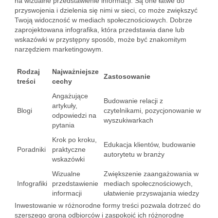
na wizualne przedstawienie informacji. Są one łatwe do
przyswojenia i dzielenia się nimi w sieci, co może zwiększyć
Twoją widoczność w mediach społecznościowych. Dobrze
zaprojektowana infografika, która przedstawia dane lub
wskazówki w przystępny sposób, może być znakomitym
narzędziem marketingowym.
Rodzaj
Najważniejsze
Zastosowanie
treści
cechy
Angażujące
Budowanie relacji z
artykuły,
Blogi
czytelnikami, pozycjonowanie w
odpowiedzi na
wyszukiwarkach
pytania
Krok po kroku,
Edukacja klientów, budowanie
Poradniki
praktyczne
autorytetu w branży
wskazówki
Wizualne
Zwiększenie zaangażowania w
Infografiki
przedstawienie
mediach społecznościowych,
informacji
ułatwienie przyswajania wiedzy
Inwestowanie w różnorodne formy treści pozwala dotrzeć do
szerszego grona odbiorców i zaspokoić ich różnorodne