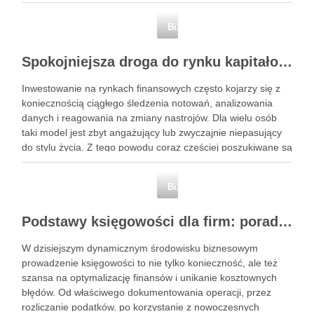
higieny w zakładzie. Jak dobrać odpowiedni system
pakowania do specyfiki konkretnego produktu spożywczego.
Biznes i finanse
Powiązane wpisy: Jak …
Spokojniejsza droga do rynku kapitałowego bez presji codziennych decyzji
Inwestowanie na rynkach finansowych często kojarzy się z
koniecznością ciągłego śledzenia notowań, analizowania
danych i reagowania na zmiany nastrojów. Dla wielu osób
taki model jest zbyt angażujący lub zwyczajnie niepasujący
do stylu życia. Z tego powodu coraz częściej poszukiwane są
rozwiązania, które pozwalają uczestniczyć w rynku w sposób
bardziej uporządkowany, …
Biznes i finanse
Podstawy księgowości dla firm: porady, narzędzia i nowoczesne rozwiązania
W dzisiejszym dynamicznym środowisku biznesowym
prowadzenie księgowości to nie tylko konieczność, ale też
szansa na optymalizację finansów i unikanie kosztownych
błędów. Od właściwego dokumentowania operacji, przez
rozliczanie podatków, po korzystanie z nowoczesnych