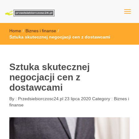
przedsiebiorczosc24.pl
Home
/
Biznes i finanse
/
Sztuka skutecznej negocjacji cen z dostawcami
Sztuka skutecznej
negocjacji cen z
dostawcami
By :
Przedsiebiorczosc24.pl
23 lipca 2020
Category :
Biznes i
finanse