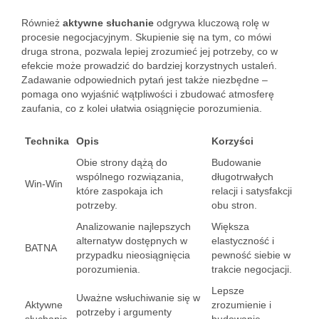
Również
aktywne słuchanie
odgrywa kluczową rolę w
procesie negocjacyjnym. Skupienie się na tym, co mówi
druga strona, pozwala lepiej zrozumieć jej potrzeby, co w
efekcie może prowadzić do bardziej korzystnych ustaleń.
Zadawanie odpowiednich pytań jest także niezbędne –
pomaga ono wyjaśnić wątpliwości i zbudować atmosferę
zaufania, co z kolei ułatwia osiągnięcie porozumienia.
Technika
Opis
Korzyści
Obie strony dążą do
Budowanie
wspólnego rozwiązania,
długotrwałych
Win-Win
które zaspokaja ich
relacji i satysfakcji
potrzeby.
obu stron.
Analizowanie najlepszych
Większa
alternatyw dostępnych w
elastyczność i
BATNA
przypadku nieosiągnięcia
pewność siebie w
porozumienia.
trakcie negocjacji.
Lepsze
Uważne wsłuchiwanie się w
Aktywne
zrozumienie i
potrzeby i argumenty