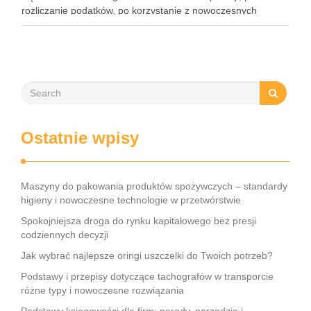
rozliczanie podatków, po korzystanie z nowoczesnych
narzędzi – każdy przedsiębiorca musi znać kluczowe
elementy tego obszaru. Współczesne rozwiązania, takie jak
księgowość online czy systemy …
Ostatnie wpisy
Maszyny do pakowania produktów spożywczych – standardy
higieny i nowoczesne technologie w przetwórstwie
Spokojniejsza droga do rynku kapitałowego bez presji
codziennych decyzji
Jak wybrać najlepsze oringi uszczelki do Twoich potrzeb?
Podstawy i przepisy dotyczące tachografów w transporcie
różne typy i nowoczesne rozwiązania