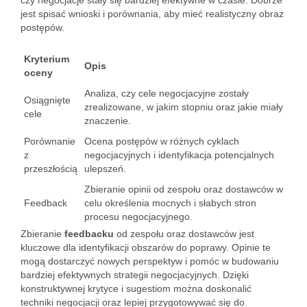
czy negocjacje stały się bardziej efektywne w czasie. Dobrze
jest spisać wnioski i porównania, aby mieć realistyczny obraz
postępów.
Kryterium
Opis
oceny
Analiza, czy cele negocjacyjne zostały
Osiągnięte
zrealizowane, w jakim stopniu oraz jakie miały
cele
znaczenie.
Porównanie
Ocena postępów w różnych cyklach
z
negocjacyjnych i identyfikacja potencjalnych
przeszłością
ulepszeń.
Zbieranie opinii od zespołu oraz dostawców w
Feedback
celu określenia mocnych i słabych stron
procesu negocjacyjnego.
Zbieranie
feedbacku
od zespołu oraz dostawców jest
kluczowe dla identyfikacji obszarów do poprawy. Opinie te
mogą dostarczyć nowych perspektyw i pomóc w budowaniu
bardziej efektywnych strategii negocjacyjnych. Dzięki
konstruktywnej krytyce i sugestiom można doskonalić
techniki negocjacji oraz lepiej przygotowywać się do