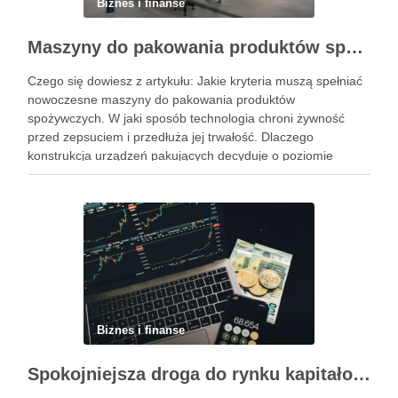
Biznes i finanse
Maszyny do pakowania produktów spożywczych – standardy higieny i nowoczesne technologie w przetwórstwie
Czego się dowiesz z artykułu: Jakie kryteria muszą spełniać
nowoczesne maszyny do pakowania produktów
spożywczych. W jaki sposób technologia chroni żywność
przed zepsuciem i przedłuża jej trwałość. Dlaczego
konstrukcja urządzeń pakujących decyduje o poziomie
higieny w zakładzie. Jak dobrać odpowiedni system
pakowania do specyfiki konkretnego produktu spożywczego.
Powiązane wpisy: Jak …
Biznes i finanse
Spokojniejsza droga do rynku kapitałowego bez presji codziennych decyzji