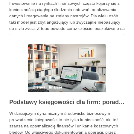
Inwestowanie na rynkach finansowych często kojarzy się z
koniecznością ciągłego śledzenia notowań, analizowania
danych i reagowania na zmiany nastrojów. Dla wielu osób
taki model jest zbyt angażujący lub zwyczajnie niepasujący
do stylu życia. Z tego powodu coraz częściej poszukiwane są
rozwiązania, które pozwalają uczestniczyć w rynku w sposób
bardziej uporządkowany, …
Biznes i finanse
Podstawy księgowości dla firm: porady, narzędzia i nowoczesne rozwiązania
W dzisiejszym dynamicznym środowisku biznesowym
prowadzenie księgowości to nie tylko konieczność, ale też
szansa na optymalizację finansów i unikanie kosztownych
błędów. Od właściwego dokumentowania operacji, przez