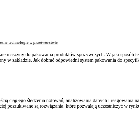
sne technologie w przetwórstwie
zesne maszyny do pakowania produktów spożywczych. W jaki sposób tech
ieny w zakładzie. Jak dobrać odpowiedni system pakowania do specyf
ścią ciągłego śledzenia notowań, analizowania danych i reagowania na
ściej poszukiwane są rozwiązania, które pozwalają uczestniczyć w ry