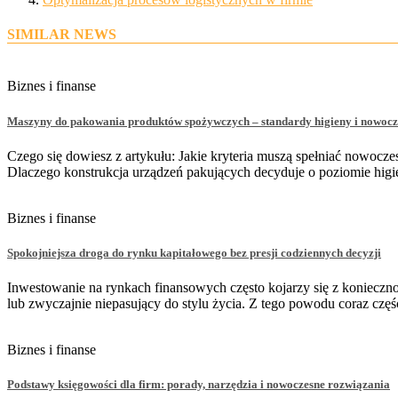
SIMILAR NEWS
Biznes i finanse
Maszyny do pakowania produktów spożywczych – standardy higieny i nowocze
Czego się dowiesz z artykułu: Jakie kryteria muszą spełniać nowoc
Dlaczego konstrukcja urządzeń pakujących decyduje o poziomie hig
Biznes i finanse
Spokojniejsza droga do rynku kapitałowego bez presji codziennych decyzji
Inwestowanie na rynkach finansowych często kojarzy się z konieczno
lub zwyczajnie niepasujący do stylu życia. Z tego powodu coraz czę
Biznes i finanse
Podstawy księgowości dla firm: porady, narzędzia i nowoczesne rozwiązania