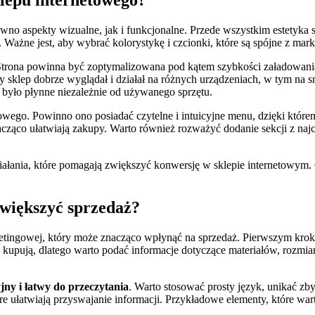
klepu internetowego?
no aspekty wizualne, jak i funkcjonalne. Przede wszystkim estetyka 
. Ważne jest, aby wybrać kolorystykę i czcionki, które są spójne z ma
Strona powinna być zoptymalizowana pod kątem szybkości załadowania
y sklep dobrze wyglądał i działał na różnych urządzeniach, w tym na s
 było płynne niezależnie od używanego sprzętu.
wego. Powinno ono posiadać czytelne i intuicyjne menu, dzięki którem
znacząco ułatwiają zakupy. Warto również rozważyć dodanie sekcji z n
ziałania, które pomagają zwiększyć konwersję w sklepie internetowy
zwiększyć sprzedaż?
ketingowej, który może znacząco wpłynąć na sprzedaż. Pierwszym kro
e kupują, dlatego warto podać informacje dotyczące materiałów, rozmia
jny i łatwy do przeczytania
. Warto stosować prosty język, unikać zb
re ułatwiają przyswajanie informacji. Przykładowe elementy, które wart