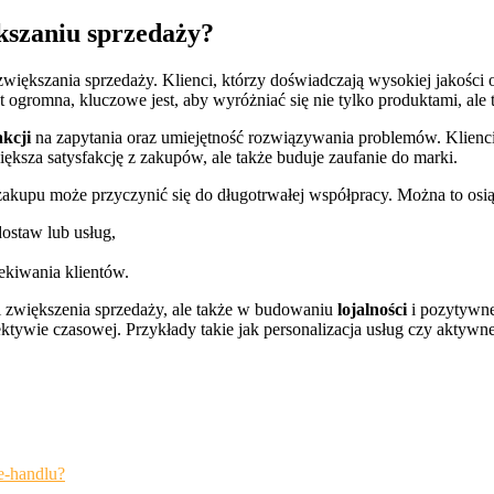
ększaniu sprzedaży?
iększania sprzedaży. Klienci, którzy doświadczają wysokiej jakości 
t ogromna, kluczowe jest, aby wyróżniać się nie tylko produktami, ale 
akcji
na zapytania oraz umiejętność rozwiązywania problemów. Klienci 
iększa satysfakcję z zakupów, ale także buduje zaufanie do marki.
zakupu może przyczynić się do długotrwałej współpracy. Można to osi
dostaw lub usług,
zekiwania klientów.
ci zwiększenia sprzedaży, ale także w budowaniu
lojalności
i pozytywneg
ektywie czasowej. Przykłady takie jak personalizacja usług czy aktyw
e-handlu?