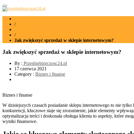
przedsiebiorczosc24.pl
Home
/
Biznes i finanse
/
Jak zwiększyć sprzedaż w sklepie internetowym?
Jak zwiększyć sprzedaż w sklepie internetowym?
By :
Przedsiebiorczosc24.pl
17 czerwca 2021
Category :
Biznes i finanse
Biznes i finanse
W dzisiejszych czasach posiadanie sklepu internetowego to nie tylko 
konkurencji, kluczowe staje się zrozumienie, jakie elementy wpływaj
optymalizacja treści i doskonała obsługa klienta to aspekty, które 
wyniki finansowe.