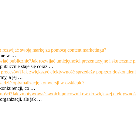
k rozwijać swoją markę za pomocą content marketingu?
śnie w …
Jak rozwijać umiejętności prezentacyjne i skutecznie 
ublicznie staje się coraz …
Jak zwiększyć efektywność sprzedaży poprzez doskonalen
rmy, a jej …
adzić optymalizację konwersji w e-sklepie?
 konkurencji, co …
Jak zmotywować swoich pracowników do większej efektywnoś
rganizacji, ale jak …