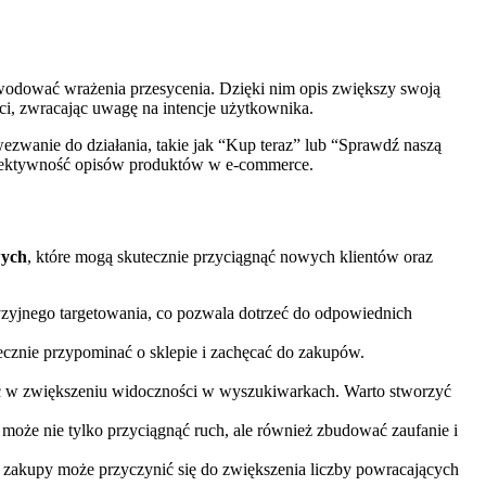
wodować wrażenia przesycenia. Dzięki nim opis zwiększy swoją
ci, zwracając uwagę na intencje użytkownika.
wezwanie do działania, takie jak “Kup teraz” lub “Sprawdź naszą
ć efektywność opisów produktów w e-commerce.
wych
, które mogą skutecznie przyciągnąć nowych klientów oraz
zyjnego targetowania, co pozwala dotrzeć do odpowiednich
ecznie przypominać o sklepie i zachęcać do zakupów.
óc w zwiększeniu widoczności w wyszukiwarkach. Warto stworzyć
oże nie tylko przyciągnąć ruch, ale również zbudować zaufanie i
 zakupy może przyczynić się do zwiększenia liczby powracających