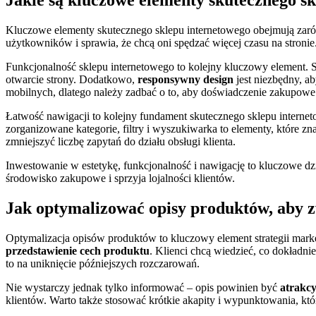
Jakie są kluczowe elementy skutecznego s
Kluczowe elementy skutecznego sklepu internetowego obejmują zarów
użytkowników i sprawia, że chcą oni spędzać więcej czasu na stronie
Funkcjonalność sklepu internetowego to kolejny kluczowy element. 
otwarcie strony. Dodatkowo,
responsywny design
jest niezbędny, ab
mobilnych, dlatego należy zadbać o to, aby doświadczenie zakupowe
Łatwość nawigacji to kolejny fundament skutecznego sklepu interneto
zorganizowane kategorie, filtry i wyszukiwarka to elementy, które 
zmniejszyć liczbę zapytań do działu obsługi klienta.
Inwestowanie w estetykę, funkcjonalność i nawigację to kluczowe d
środowisko zakupowe i sprzyja lojalności klientów.
Jak optymalizować opisy produktów, aby 
Optymalizacja opisów produktów to kluczowy element strategii mar
przedstawienie cech produktu
. Klienci chcą wiedzieć, co dokładni
to na uniknięcie późniejszych rozczarowań.
Nie wystarczy jednak tylko informować – opis powinien być
atrakcy
klientów. Warto także stosować krótkie akapity i wypunktowania, któ