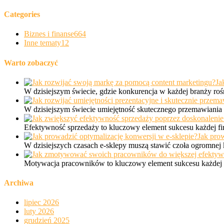
Categories
Biznes i finanse
664
Inne tematy
12
Warto zobaczyć
Ja
W dzisiejszym świecie, gdzie konkurencja w każdej branży ro
W dzisiejszym świecie umiejętność skutecznego przemawiania p
Efektywność sprzedaży to kluczowy element sukcesu każdej fi
Jak prow
W dzisiejszych czasach e-sklepy muszą stawić czoła ogromnej
Motywacja pracowników to kluczowy element sukcesu każdej o
Archiwa
lipiec 2026
luty 2026
grudzień 2025