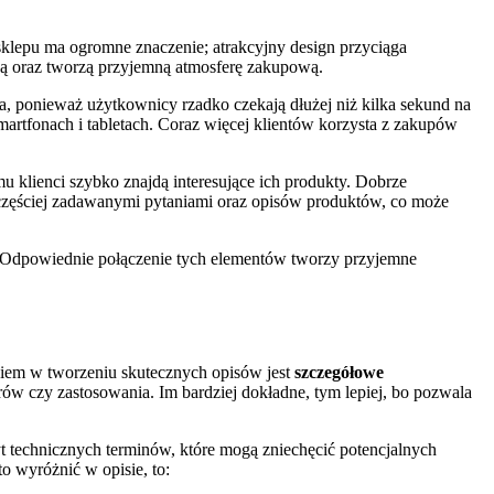
sklepu ma ogromne znaczenie; atrakcyjny design przyciąga
rką oraz tworzą przyjemną atmosferę zakupową.
, ponieważ użytkownicy rzadko czekają dłużej niż kilka sekund na
martfonach i tabletach. Coraz więcej klientów korzysta z zakupów
u klienci szybko znajdą interesujące ich produkty. Dobrze
ajczęściej zadawanymi pytaniami oraz opisów produktów, co może
m. Odpowiednie połączenie tych elementów tworzy przyjemne
kiem w tworzeniu skutecznych opisów jest
szczegółowe
rów czy zastosowania. Im bardziej dokładne, tym lepiej, bo pozwala
yt technicznych terminów, które mogą zniechęcić potencjalnych
o wyróżnić w opisie, to: