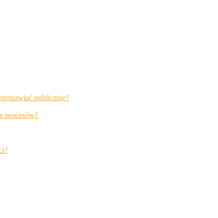
przemawiać publicznie?
ie procesów?
ci?