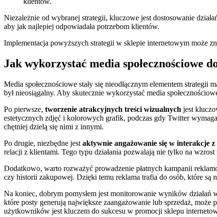
klientów.
Niezależnie od wybranej strategii, kluczowe jest dostosowanie dzia
aby jak najlepiej odpowiadała potrzebom klientów.
Implementacja powyższych strategii w sklepie internetowym może zna
Jak wykorzystać media społecznościowe do
Media społecznościowe stały się nieodłącznym elementem strategii 
był nieosiągalny. Aby skutecznie wykorzystać media społecznościowe 
Po pierwsze,
tworzenie atrakcyjnych treści wizualnych
jest kluczo
estetycznych zdjęć i kolorowych grafik, podczas gdy Twitter wymag
chętniej dzielą się nimi z innymi.
Po drugie, niezbędne jest
aktywnie angażowanie się w interakcje 
relacji z klientami. Tego typu działania pozwalają nie tylko na wzro
Dodatkowo, warto rozważyć prowadzenie płatnych kampanii reklamow
czy historii zakupowej. Dzięki temu reklama trafia do osób, które s
Na koniec, dobrym pomysłem jest monitorowanie wyników działań w m
które posty generują największe zaangażowanie lub sprzedaż, może p
użytkowników jest kluczem do sukcesu w promocji sklepu interneto