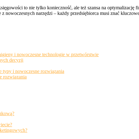
gowości to nie tylko konieczność, ale też szansa na optymalizację 
e z nowoczesnych narzędzi – każdy przedsiębiorca musi znać kluczowe
gieny i nowoczesne technologie w przetwórstwie
nych decyzji
ne typy i nowoczesne rozwiązania
e rozwiązania
rynkową?
iecie?
rketingowych?