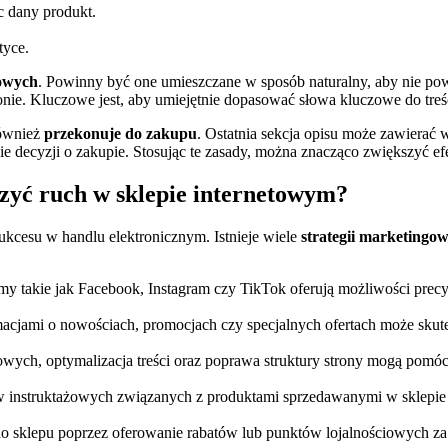
c dany produkt.
tyce.
zowych
. Powinny być one umieszczane w sposób naturalny, aby nie po
onie. Kluczowe jest, aby umiejętnie dopasować słowa kluczowe do treś
również
przekonuje do zakupu
. Ostatnia sekcja opisu może zawierać 
jęcie decyzji o zakupie. Stosując te zasady, można znacząco zwiększy
zyć ruch w sklepie internetowym?
ukcesu w handlu elektronicznym. Istnieje wiele
strategii marketingo
 takie jak Facebook, Instagram czy TikTok oferują możliwości precy
macjami o nowościach, promocjach czy specjalnych ofertach może skut
wych, optymalizacja treści oraz poprawa struktury strony mogą pom
w instruktażowych związanych z produktami sprzedawanymi w sklepie m
o sklepu poprzez oferowanie rabatów lub punktów lojalnościowych za