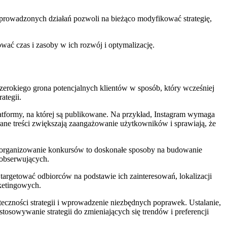
i prowadzonych działań pozwoli na bieżąco modyfikować strategię,
wać czas i zasoby w ich rozwój i optymalizację.
zerokiego grona potencjalnych klientów w sposób, który wcześniej
ategii.
latformy, na której są publikowane. Na przykład, Instagram wymaga
ane treści zwiększają zaangażowanie użytkowników i sprawiają, że
 organizowanie konkursów to doskonałe sposoby na budowanie
y obserwujących.
rgetować odbiorców na podstawie ich zainteresowań, lokalizacji
rketingowych.
czności strategii i wprowadzenie niezbędnych poprawek. Ustalanie,
sowywanie strategii do zmieniających się trendów i preferencji