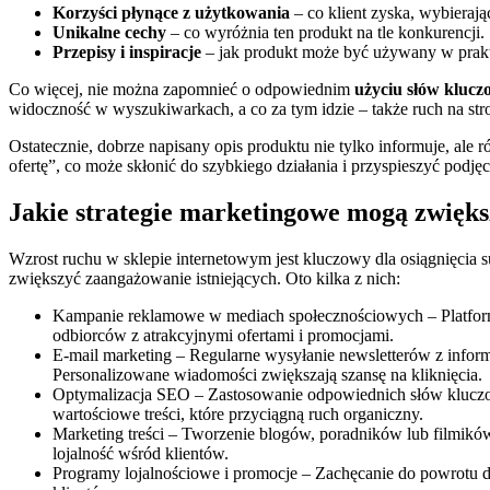
Korzyści płynące z użytkowania
– co klient zyska, wybierają
Unikalne cechy
– co wyróżnia ten produkt na tle konkurencji.
Przepisy i inspiracje
– jak produkt może być używany w prak
Co więcej, nie można zapomnieć o odpowiednim
użyciu słów kluc
widoczność w wyszukiwarkach, a co za tym idzie – także ruch na str
Ostatecznie, dobrze napisany opis produktu nie tylko informuje, ale 
ofertę”, co może skłonić do szybkiego działania i przyspieszyć pod
Jakie strategie marketingowe mogą zwięks
Wzrost ruchu w sklepie internetowym jest kluczowy dla osiągnięcia s
zwiększyć zaangażowanie istniejących. Oto kilka z nich:
Kampanie reklamowe w mediach społecznościowych – Platformy
odbiorców z atrakcyjnymi ofertami i promocjami.
E-mail marketing – Regularne wysyłanie newsletterów z infor
Personalizowane wiadomości zwiększają szansę na kliknięcia.
Optymalizacja SEO – Zastosowanie odpowiednich słów kluczo
wartościowe treści, które przyciągną ruch organiczny.
Marketing treści – Tworzenie blogów, poradników lub filmikó
lojalność wśród klientów.
Programy lojalnościowe i promocje – Zachęcanie do powrotu d