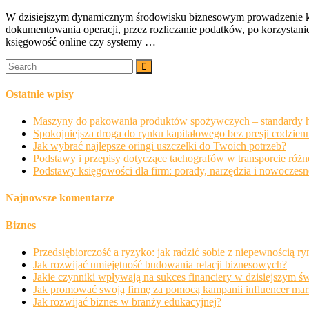
W dzisiejszym dynamicznym środowisku biznesowym prowadzenie księ
dokumentowania operacji, przez rozliczanie podatków, po korzystani
księgowość online czy systemy …
Ostatnie wpisy
Maszyny do pakowania produktów spożywczych – standardy hi
Spokojniejsza droga do rynku kapitałowego bez presji codzien
Jak wybrać najlepsze oringi uszczelki do Twoich potrzeb?
Podstawy i przepisy dotyczące tachografów w transporcie róż
Podstawy księgowości dla firm: porady, narzędzia i nowoczesn
Najnowsze komentarze
Biznes
Przedsiębiorczość a ryzyko: jak radzić sobie z niepewnością 
Jak rozwijać umiejętność budowania relacji biznesowych?
Jakie czynniki wpływają na sukces financiery w dzisiejszym św
Jak promować swoją firmę za pomocą kampanii influencer ma
Jak rozwijać biznes w branży edukacyjnej?