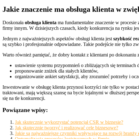
Jakie znaczenie ma obsługa klienta w zwi
Doskonała
obsługa klienta
ma fundamentalne znaczenie w procesie zw
firmy innym. W dzisiejszych czasach, kiedy konkurencja na rynku jes
Jednym z najważniejszych aspektów obsługi klienta jest
szybkość re
są szybko i profesjonalnie odpowiadane. Takie podejście nie tylko zw
Warto również pamiętać, że dobry kontakt z klientami po dokonaniu 
ustawienie systemu przypomnień o zbliżających się terminach 
proponowanie zniżek dla stałych klientów,
organizowanie ankiet satysfakcji, aby zrozumieć potrzeby i oc
Inwestowanie w obsługę klienta przynosi korzyści nie tylko w posta
traktowani, mają większą szansę na bycie lojalnymi w dłuższej persp
się na tle konkurencji.
Powiązane wpisy:
Jak skutecznie wykorzystać potencjał CSR w biznesie?
Jak skutecznie tworzyć i realizować cele biznesowe?
Jakie są najważniejsze czynniki wpływające na rozwój branży 
Optymalizacja procesów logistycznych w firmie