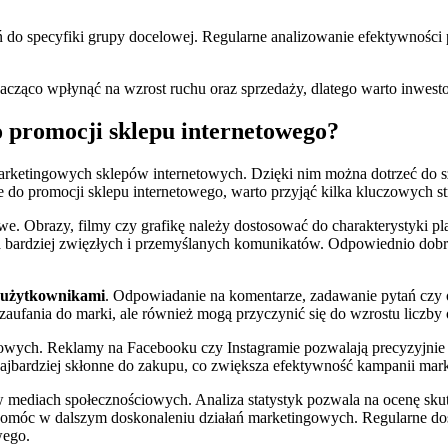
łań do specyfiki grupy docelowej. Regularne analizowanie efektywnośc
cząco wpłynąć na wzrost ruchu oraz sprzedaży, dlatego warto inwesto
 promocji sklepu internetowego?
marketingowych sklepów internetowych. Dzięki nim można dotrzeć do s
do promocji sklepu internetowego, warto przyjąć kilka kluczowych str
we. Obrazy, filmy czy grafikę należy dostosować do charakterystyki p
a bardziej zwięzłych i przemyślanych komunikatów. Odpowiednio dobr
z użytkownikami
. Odpowiadanie na komentarze, zadawanie pytań czy
st zaufania do marki, ale również mogą przyczynić się do wzrostu liczb
ych. Reklamy na Facebooku czy Instagramie pozwalają precyzyjnie ta
ą najbardziej skłonne do zakupu, co zwiększa efektywność kampanii ma
ediach społecznościowych. Analiza statystyk pozwala na ocenę skute
omóc w dalszym doskonaleniu działań marketingowych. Regularne dosto
wego.