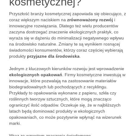
kosmetycznej?
Przyszłość branży kosmetycznej zapowiada się obiecująco, z
coraz większym naciskiem na
zrównoważony rozwój
i
innowacyjne rozwiązania. Dlatego też wielu producentów
zaczyna dostrzegać znaczenie ekologicznych praktyk, co
wyraża się w dążeniu do minimalizacji negatywnego wpływu
na środowisko naturalne. Zmiany te są wynikiem rosnącej
świadomości konsumentów, którzy coraz częściej wybierają
produkty
przyjazne dla środowiska
.
Jednym z kluczowych kierunków rozwoju jest wprowadzenie
ekologicznych opakowań
. Firmy kosmetyczne inwestują w
innowacje, które pozwalają na zastosowanie materiałów
biodegradowalnych lub pochodzących z recyklingu.
Przykłady to opakowania wykonane z papieru, szkła czy
roślinnych tworzyw sztucznych, które mogą znacząco
ograniczyć ilość odpadów. Oczekuje się, że w najbliższych
latach będą dominować produkty w ekologicznych
opakowaniach, co może pozytywnie wpłynąć na wizerunek
marki.
Wraz ze wzrostem znaczenia świadomego