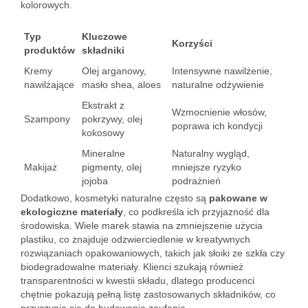
kolorowych.
Typ
Kluczowe
Korzyści
produktów
składniki
Kremy
Olej arganowy,
Intensywne nawilżenie,
nawilżające
masło shea, aloes
naturalne odżywienie
Ekstrakt z
Wzmocnienie włosów,
Szampony
pokrzywy, olej
poprawa ich kondycji
kokosowy
Mineralne
Naturalny wygląd,
Makijaż
pigmenty, olej
mniejsze ryzyko
jojoba
podrażnień
Dodatkowo, kosmetyki naturalne często są
pakowane w
ekologiczne materiały
, co podkreśla ich przyjazność dla
środowiska. Wiele marek stawia na zmniejszenie użycia
plastiku, co znajduje odzwierciedlenie w kreatywnych
rozwiązaniach opakowaniowych, takich jak słoiki ze szkła czy
biodegradowalne materiały. Klienci szukają również
transparentności w kwestii składu, dlatego producenci
chętnie pokazują pełną listę zastosowanych składników, co