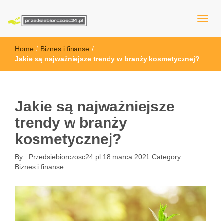
przedsiebiorczosc24.pl
Home
/
Biznes i finanse
/
Jakie są najważniejsze trendy w branży kosmetycznej?
Jakie są najważniejsze
trendy w branży
kosmetycznej?
By :
Przedsiebiorczosc24.pl
18 marca 2021
Category :
Biznes i finanse