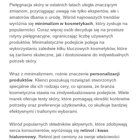
Pielęgnacja skóry w ostatnich latach uległa znaczącym
zmianom, przyciągając uwagę nie tylko ekspertów, ale i
amatorów dbania o urodę. Wśród najnowszych trendów
wyróżnia się
minimalizm w kosmetykach
, który zyskuje na
popularności. Coraz więcej osób decyduje się na prostsze
rutyny pielęgnacyjne, ograniczając liczbę używanych
produktów. Minimalistyczne podejście polega na
wykorzystaniu zaledwie kilku kluczowych kosmetyków, które
są zarówno skuteczne, jak i dostosowane do indywidualnych
potrzeb skóry.
Wraz z minimalizmem, rośnie znaczenie
personalizacji
produktów
. Klienci poszukują rozwiązań stworzonych
specjalnie dla ich rodzaju cery, co sprawia, że branża
kosmetyczna stawia na zindywidualizowane podejście. Wiele
marek oferuje testy skóry, które pomagają określić konkretne
potrzeby oraz preferencje użytkownika, co skutkuje bardziej
efektywnymi i trafionymi wyborami.
Wśród popularnych składników aktywnych, które zdobywają
serca konsumentów, wyróżniają się
retinol
i
kwas
hialuronowy
. Retinol jest ceniony za swoje właściwości