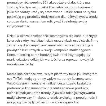
promujący
różnorodność
i
akceptację ciała
, który ma
znaczący wpływ na to, jakie kosmetyki są produkowane i
jakie standardy urody są promowane. Dzięki temu na rynku
pojawiają się produkty dedykowane dla różnych typów urody,
co pozwala konsumentom odkrywać i celebruję swoją
indywidualność.
Dzięki większej dostępności kosmetyków dla osób o różnych
kolorach skóry, kształtach ciała oraz stylach osobistych, firmy
zaczynają dostrzegać znaczenie włączenia różnorodnych
powiązań kulturowych w swoje kampanie marketingowe.
Konsumenci są coraz bardziej świadomi i wymagają, by
marki odzwierciedlały ich wartości oraz reprezentowały ich
unikatywne cechy.
Media społecznościowe, w tym platformy takie jak Instagram
czy TikTok, mają ogromny wpływ na trendy kosmetyczne.
Współczesne influencerki i influencerzy często kształtują
preferencje konsumentów, prezentując nowe produkty,
techniki makijażu oraz trendy. Zjawiska takie jak
wyzwania
makijażowe
czy #makeuptutorials zyskują na popularności i
mogą szybko wpłynąć na to, co staje się modne.