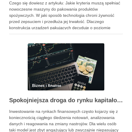
Czego się dowiesz z artykułu: Jakie kryteria muszą spełniać
nowoczesne maszyny do pakowania produktów
spożywczych. W jaki sposób technologia chroni żywność
przed zepsuciem i przedłuża jej trwałość. Dlaczego
konstrukcja urządzeń pakujących decyduje o poziomie
higieny w zakładzie. Jak dobrać odpowiedni system
pakowania do specyfiki konkretnego produktu spożywczego.
Powiązane wpisy: Jak …
Biznes i finanse
Spokojniejsza droga do rynku kapitałowego bez presji codziennych decyzji
Inwestowanie na rynkach finansowych często kojarzy się z
koniecznością ciągłego śledzenia notowań, analizowania
danych i reagowania na zmiany nastrojów. Dla wielu osób
taki model jest zbyt angażujący lub zwyczajnie niepasujący