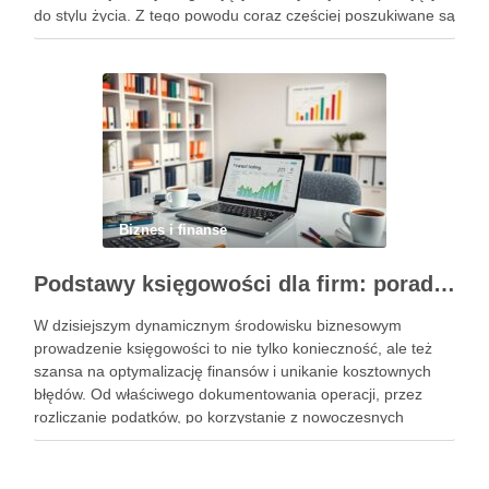
do stylu życia. Z tego powodu coraz częściej poszukiwane są
rozwiązania, które pozwalają uczestniczyć w rynku w sposób
bardziej uporządkowany, …
Biznes i finanse
Podstawy księgowości dla firm: porady, narzędzia i nowoczesne rozwiązania
W dzisiejszym dynamicznym środowisku biznesowym
prowadzenie księgowości to nie tylko konieczność, ale też
szansa na optymalizację finansów i unikanie kosztownych
błędów. Od właściwego dokumentowania operacji, przez
rozliczanie podatków, po korzystanie z nowoczesnych
narzędzi – każdy przedsiębiorca musi znać kluczowe
elementy tego obszaru. Współczesne rozwiązania, takie jak
księgowość online czy systemy …