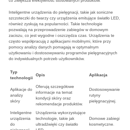
co zwiększa efektywność stosowanych produktów.
Inteligentne urządzenia do pielęgnacji, takie jak soniczne
szczoteczki do twarzy czy urządzenia emitujące światło LED,
również zyskują na popularności. Takie technologie
pozwalają na przeprowadzenie zabiegów w domowym
zaciszu, co jest wygodne i oszczędza czas. Urządzenia te
często współpracują z aplikacjami mobilnymi, które przy
pomocy analizy danych pomagają w optymalnym
użytkowaniu i dostosowywaniu programów pielęgnacyjnych
do indywidualnych potrzeb użytkowników.
Typ
Opis
Aplikacja
technologii
Oferują szczegółowe
Aplikacje do
Dostosowywanie
informacje na temat
analizy
rutyny
kondycji skóry oraz
skóry
pielęgnacyjnej.
rekomendacje produktów.
Inteligentne
Urządzenia wykorzystujące
urządzenia
technologie, takie jak
Domowe zabiegi
do
ultradźwięki czy światło
kosmetyczne.