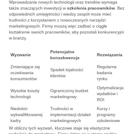
Wprowadzanie nowych technologii oraz trendów wymaga
także znaczących inwestycji w
szkolenia pracowników
. Bez
odpowiednich umiejętności i wiedzy zespół może mieć
trudności z korzystaniem z nowoczesnych narzędzi
marketingowych. Firmy muszą więc zadbać o ciągłe
kształcenie swoich pracowników, aby pozostali konkurencyjni
w branży.
Potencjalne
Wyzwanie
Rozwiązania
konsekwencje
Zmieniające się
Regularne
Spadek lojalności
oczekiwania
badania
klientów
konsumentów
rynku
Optymalizacja
Wysokie koszty
Ograniczony budżet
wydatków i
technologii
marketingowy
ROI
Niedobór
Trudności w
Kursy i
wykwalifikowanej
implementacji działań
programy
kadry
marketingowych
szkoleniowe
W obliczu tych wyzwań, kluczowe staje się elastyczne