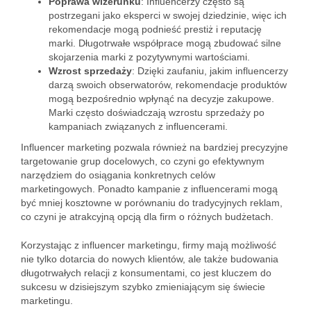
Poprawa wizerunku
: Influencerzy często są
postrzegani jako eksperci w swojej dziedzinie, więc ich
rekomendacje mogą podnieść prestiż i reputację
marki. Długotrwałe współprace mogą zbudować silne
skojarzenia marki z pozytywnymi wartościami.
Wzrost sprzedaży
: Dzięki zaufaniu, jakim influencerzy
darzą swoich obserwatorów, rekomendacje produktów
mogą bezpośrednio wpłynąć na decyzje zakupowe.
Marki często doświadczają wzrostu sprzedaży po
kampaniach związanych z influencerami.
Influencer marketing pozwala również na bardziej precyzyjne
targetowanie grup docelowych, co czyni go efektywnym
narzędziem do osiągania konkretnych celów
marketingowych. Ponadto kampanie z influencerami mogą
być mniej kosztowne w porównaniu do tradycyjnych reklam,
co czyni je atrakcyjną opcją dla firm o różnych budżetach.
Korzystając z influencer marketingu, firmy mają możliwość
nie tylko dotarcia do nowych klientów, ale także budowania
długotrwałych relacji z konsumentami, co jest kluczem do
sukcesu w dzisiejszym szybko zmieniającym się świecie
marketingu.