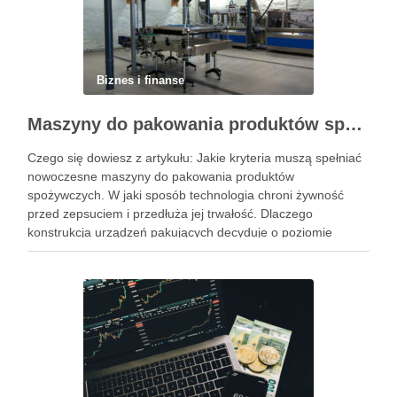
Biznes i finanse
Maszyny do pakowania produktów spożywczych – standardy higieny i nowoczesne technologie w przetwórstwie
Czego się dowiesz z artykułu: Jakie kryteria muszą spełniać
nowoczesne maszyny do pakowania produktów
spożywczych. W jaki sposób technologia chroni żywność
przed zepsuciem i przedłuża jej trwałość. Dlaczego
konstrukcja urządzeń pakujących decyduje o poziomie
higieny w zakładzie. Jak dobrać odpowiedni system
pakowania do specyfiki konkretnego produktu spożywczego.
Powiązane wpisy: Jak …