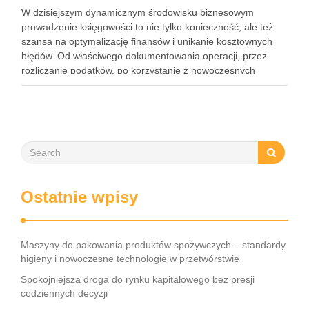
W dzisiejszym dynamicznym środowisku biznesowym
prowadzenie księgowości to nie tylko konieczność, ale też
szansa na optymalizację finansów i unikanie kosztownych
błędów. Od właściwego dokumentowania operacji, przez
rozliczanie podatków, po korzystanie z nowoczesnych
narzędzi – każdy przedsiębiorca musi znać kluczowe
elementy tego obszaru. Współczesne rozwiązania, takie jak
księgowość online czy systemy …
Ostatnie wpisy
Maszyny do pakowania produktów spożywczych – standardy
higieny i nowoczesne technologie w przetwórstwie
Spokojniejsza droga do rynku kapitałowego bez presji
codziennych decyzji