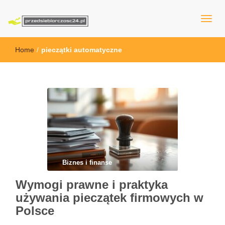
przedsiebiorczosc24.pl
Home
/
pieczątki automatyczne
Biznes i finanse
Wymogi prawne i praktyka
używania pieczątek firmowych w
Polsce