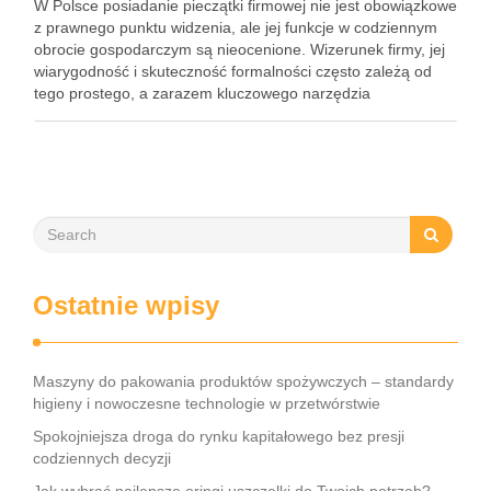
W Polsce posiadanie pieczątki firmowej nie jest obowiązkowe
z prawnego punktu widzenia, ale jej funkcje w codziennym
obrocie gospodarczym są nieocenione. Wizerunek firmy, jej
wiarygodność i skuteczność formalności często zależą od
tego prostego, a zarazem kluczowego narzędzia
identyfikacji. Od regulacji prawnych dotyczących danych na
pieczątce po nowoczesne rozwiązania takie jak …
Ostatnie wpisy
Maszyny do pakowania produktów spożywczych – standardy
higieny i nowoczesne technologie w przetwórstwie
Spokojniejsza droga do rynku kapitałowego bez presji
codziennych decyzji