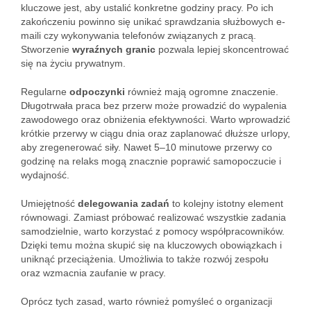
kluczowe jest, aby ustalić konkretne godziny pracy. Po ich
zakończeniu powinno się unikać sprawdzania służbowych e-
maili czy wykonywania telefonów związanych z pracą.
Stworzenie
wyraźnych granic
pozwala lepiej skoncentrować
się na życiu prywatnym.
Regularne
odpoczynki
również mają ogromne znaczenie.
Długotrwała praca bez przerw może prowadzić do wypalenia
zawodowego oraz obniżenia efektywności. Warto wprowadzić
krótkie przerwy w ciągu dnia oraz zaplanować dłuższe urlopy,
aby zregenerować siły. Nawet 5–10 minutowe przerwy co
godzinę na relaks mogą znacznie poprawić samopoczucie i
wydajność.
Umiejętność
delegowania zadań
to kolejny istotny element
równowagi. Zamiast próbować realizować wszystkie zadania
samodzielnie, warto korzystać z pomocy współpracowników.
Dzięki temu można skupić się na kluczowych obowiązkach i
uniknąć przeciążenia. Umożliwia to także rozwój zespołu
oraz wzmacnia zaufanie w pracy.
Oprócz tych zasad, warto również pomyśleć o organizacji