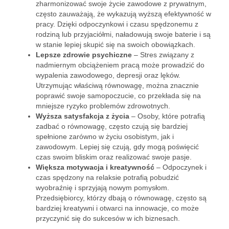
zharmonizować swoje życie zawodowe z prywatnym,
często zauważają, że wykazują wyższą efektywność w
pracy. Dzięki odpoczynkowi i czasu spędzonemu z
rodziną lub przyjaciółmi, naładowują swoje baterie i są
w stanie lepiej skupić się na swoich obowiązkach.
Lepsze zdrowie psychiczne
– Stres związany z
nadmiernym obciążeniem pracą może prowadzić do
wypalenia zawodowego, depresji oraz lęków.
Utrzymując właściwą równowagę, można znacznie
poprawić swoje samopoczucie, co przekłada się na
mniejsze ryzyko problemów zdrowotnych.
Wyższa satysfakcja z życia
– Osoby, które potrafią
zadbać o równowagę, często czują się bardziej
spełnione zarówno w życiu osobistym, jak i
zawodowym. Lepiej się czują, gdy mogą poświęcić
czas swoim bliskim oraz realizować swoje pasje.
Większa motywacja i kreatywność
– Odpoczynek i
czas spędzony na relaksie potrafią pobudzić
wyobraźnię i sprzyjają nowym pomysłom.
Przedsiębiorcy, którzy dbają o równowagę, często są
bardziej kreatywni i otwarci na innowacje, co może
przyczynić się do sukcesów w ich biznesach.