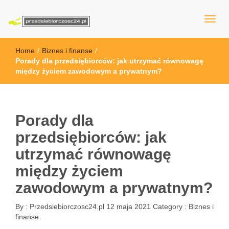
przedsiebiorczosc24.pl
Home
/
Biznes i finanse
/
Porady dla przedsiębiorców: jak utrzymać równowagę
między życiem zawodowym a prywatnym?
Porady dla
przedsiębiorców: jak
utrzymać równowagę
między życiem
zawodowym a prywatnym?
By :
Przedsiebiorczosc24.pl
12 maja 2021
Category :
Biznes i
finanse