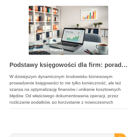
bardziej uporządkowany, …
Biznes i finanse
Podstawy księgowości dla firm: porady, narzędzia i nowoczesne rozwiązania
W dzisiejszym dynamicznym środowisku biznesowym
prowadzenie księgowości to nie tylko konieczność, ale też
szansa na optymalizację finansów i unikanie kosztownych
błędów. Od właściwego dokumentowania operacji, przez
rozliczanie podatków, po korzystanie z nowoczesnych
narzędzi – każdy przedsiębiorca musi znać kluczowe
elementy tego obszaru. Współczesne rozwiązania, takie jak
księgowość online czy systemy …