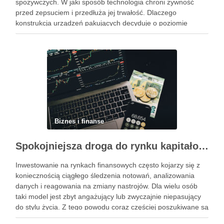
spożywczych. W jaki sposób technologia chroni żywność
przed zepsuciem i przedłuża jej trwałość. Dlaczego
konstrukcja urządzeń pakujących decyduje o poziomie
higieny w zakładzie. Jak dobrać odpowiedni system
pakowania do specyfiki konkretnego produktu spożywczego.
Powiązane wpisy: Jak …
Biznes i finanse
Spokojniejsza droga do rynku kapitałowego bez presji codziennych decyzji
Inwestowanie na rynkach finansowych często kojarzy się z
koniecznością ciągłego śledzenia notowań, analizowania
danych i reagowania na zmiany nastrojów. Dla wielu osób
taki model jest zbyt angażujący lub zwyczajnie niepasujący
do stylu życia. Z tego powodu coraz częściej poszukiwane są
rozwiązania, które pozwalają uczestniczyć w rynku w sposób