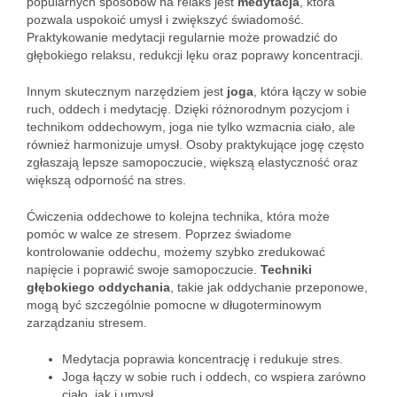
popularnych sposobów na relaks jest
medytacja
, która
pozwala uspokoić umysł i zwiększyć świadomość.
Praktykowanie medytacji regularnie może prowadzić do
głębokiego relaksu, redukcji lęku oraz poprawy koncentracji.
Innym skutecznym narzędziem jest
joga
, która łączy w sobie
ruch, oddech i medytację. Dzięki różnorodnym pozycjom i
technikom oddechowym, joga nie tylko wzmacnia ciało, ale
również harmonizuje umysł. Osoby praktykujące jogę często
zgłaszają lepsze samopoczucie, większą elastyczność oraz
większą odporność na stres.
Ćwiczenia oddechowe to kolejna technika, która może
pomóc w walce ze stresem. Poprzez świadome
kontrolowanie oddechu, możemy szybko zredukować
napięcie i poprawić swoje samopoczucie.
Techniki
głębokiego oddychania
, takie jak oddychanie przeponowe,
mogą być szczególnie pomocne w długoterminowym
zarządzaniu stresem.
Medytacja poprawia koncentrację i redukuje stres.
Joga łączy w sobie ruch i oddech, co wspiera zarówno
ciało, jak i umysł.