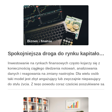
pakowania do specyfiki konkretnego produktu spożywczego.
Powiązane wpisy: Jak …
Biznes i finanse
Spokojniejsza droga do rynku kapitałowego bez presji codziennych decyzji
Inwestowanie na rynkach finansowych często kojarzy się z
koniecznością ciągłego śledzenia notowań, analizowania
danych i reagowania na zmiany nastrojów. Dla wielu osób
taki model jest zbyt angażujący lub zwyczajnie niepasujący
do stylu życia. Z tego powodu coraz częściej poszukiwane są
rozwiązania, które pozwalają uczestniczyć w rynku w sposób
bardziej uporządkowany, …