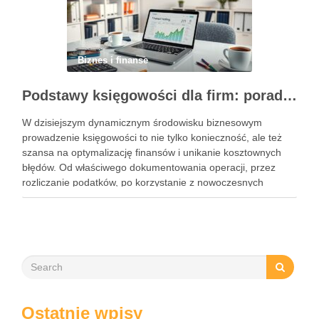
Biznes i finanse
Podstawy księgowości dla firm: porady, narzędzia i nowoczesne rozwiązania
W dzisiejszym dynamicznym środowisku biznesowym
prowadzenie księgowości to nie tylko konieczność, ale też
szansa na optymalizację finansów i unikanie kosztownych
błędów. Od właściwego dokumentowania operacji, przez
rozliczanie podatków, po korzystanie z nowoczesnych
narzędzi – każdy przedsiębiorca musi znać kluczowe
elementy tego obszaru. Współczesne rozwiązania, takie jak
księgowość online czy systemy …
Ostatnie wpisy