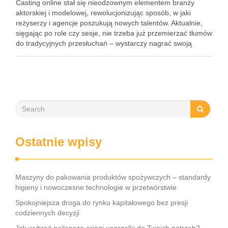
Casting online stał się nieodzownym elementem branży
aktorskiej i modelowej, rewolucjonizując sposób, w jaki
reżyserzy i agencje poszukują nowych talentów. Aktualnie,
sięgając po role czy sesje, nie trzeba już przemierzać tłumów
do tradycyjnych przesłuchań – wystarczy nagrać swoją
wizytówkę i odpowiedzieć na ogłoszenie w sieci. Jednak aby
naprawdę wyróżnić się …
Ostatnie wpisy
Maszyny do pakowania produktów spożywczych – standardy
higieny i nowoczesne technologie w przetwórstwie
Spokojniejsza droga do rynku kapitałowego bez presji
codziennych decyzji