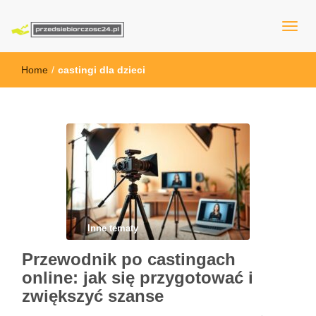
przedsiebiorczosc24.pl
Home
/
castingi dla dzieci
Inne tematy
Przewodnik po castingach
online: jak się przygotować i
zwiększyć szanse