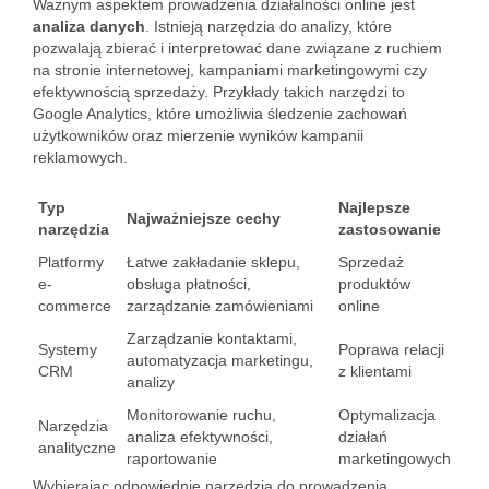
Ważnym aspektem prowadzenia działalności online jest
analiza danych
. Istnieją narzędzia do analizy, które
pozwalają zbierać i interpretować dane związane z ruchiem
na stronie internetowej, kampaniami marketingowymi czy
efektywnością sprzedaży. Przykłady takich narzędzi to
Google Analytics, które umożliwia śledzenie zachowań
użytkowników oraz mierzenie wyników kampanii
reklamowych.
Typ
Najlepsze
Najważniejsze cechy
narzędzia
zastosowanie
Platformy
Łatwe zakładanie sklepu,
Sprzedaż
e-
obsługa płatności,
produktów
commerce
zarządzanie zamówieniami
online
Zarządzanie kontaktami,
Systemy
Poprawa relacji
automatyzacja marketingu,
CRM
z klientami
analizy
Monitorowanie ruchu,
Optymalizacja
Narzędzia
analiza efektywności,
działań
analityczne
raportowanie
marketingowych
Wybierając odpowiednie narzędzia do prowadzenia