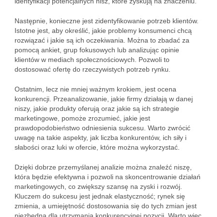
identyfikacji potencjalnych nisz, które zyskują na znaczeniu.
Następnie, konieczne jest zidentyfikowanie potrzeb klientów.
Istotne jest, aby określić, jakie problemy konsumenci chcą
rozwiązać i jakie są ich oczekiwania. Można to zbadać za
pomocą ankiet, grup fokusowych lub analizując opinie
klientów w mediach społecznościowych. Pozwoli to
dostosować ofertę do rzeczywistych potrzeb rynku.
Ostatnim, lecz nie mniej ważnym krokiem, jest ocena
konkurencji. Przeanalizowanie, jakie firmy działają w danej
niszy, jakie produkty oferują oraz jakie są ich strategie
marketingowe, pomoże zrozumieć, jakie jest
prawdopodobieństwo odniesienia sukcesu. Warto zwrócić
uwagę na takie aspekty, jak liczba konkurentów, ich siły i
słabości oraz luki w ofercie, które można wykorzystać.
Dzięki dobrze przemyślanej analizie można znaleźć niszę,
która będzie efektywna i pozwoli na skoncentrowanie działań
marketingowych, co zwiększy szansę na zyski i rozwój.
Kluczem do sukcesu jest jednak elastyczność; rynek się
zmienia, a umiejętność dostosowania się do tych zmian jest
niezbędna dla utrzymania konkurencyjnej pozycji. Warto więc