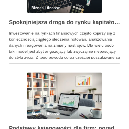
Biznes i finanse
Spokojniejsza droga do rynku kapitałowego bez presji codziennych decyzji
Inwestowanie na rynkach finansowych często kojarzy się z
koniecznością ciągłego śledzenia notowań, analizowania
danych i reagowania na zmiany nastrojów. Dla wielu osób
taki model jest zbyt angażujący lub zwyczajnie niepasujący
do stylu życia. Z tego powodu coraz częściej poszukiwane są
rozwiązania, które pozwalają uczestniczyć w rynku w sposób
bardziej uporządkowany, …
Biznes i finanse
Podstawy księgowości dla firm: porady, narzędzia i nowoczesne rozwiązania