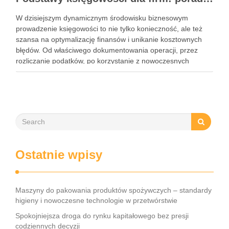
W dzisiejszym dynamicznym środowisku biznesowym
prowadzenie księgowości to nie tylko konieczność, ale też
szansa na optymalizację finansów i unikanie kosztownych
błędów. Od właściwego dokumentowania operacji, przez
rozliczanie podatków, po korzystanie z nowoczesnych
narzędzi – każdy przedsiębiorca musi znać kluczowe
elementy tego obszaru. Współczesne rozwiązania, takie jak
księgowość online czy systemy …
Ostatnie wpisy
Maszyny do pakowania produktów spożywczych – standardy
higieny i nowoczesne technologie w przetwórstwie
Spokojniejsza droga do rynku kapitałowego bez presji
codziennych decyzji