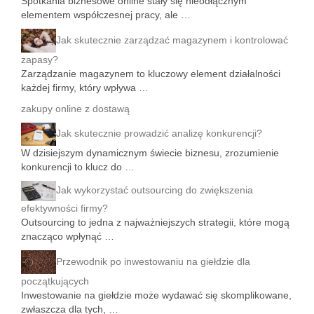
Spotkania biznesowe online stały się nieodłącznym
elementem współczesnej pracy, ale …
Jak skutecznie zarządzać magazynem i kontrolować
zapasy?
Zarządzanie magazynem to kluczowy element działalności
każdej firmy, który wpływa …
zakupy online z dostawą
Jak skutecznie prowadzić analizę konkurencji?
W dzisiejszym dynamicznym świecie biznesu, zrozumienie
konkurencji to klucz do …
Jak wykorzystać outsourcing do zwiększenia
efektywności firmy?
Outsourcing to jedna z najważniejszych strategii, które mogą
znacząco wpłynąć …
Przewodnik po inwestowaniu na giełdzie dla
początkujących
Inwestowanie na giełdzie może wydawać się skomplikowane,
zwłaszcza dla tych, …