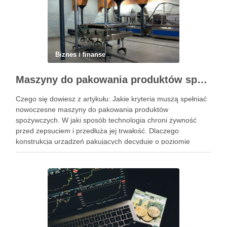
Biznes i finanse
Maszyny do pakowania produktów spożywczych – standardy higieny i nowoczesne technologie w przetwórstwie
Czego się dowiesz z artykułu: Jakie kryteria muszą spełniać
nowoczesne maszyny do pakowania produktów
spożywczych. W jaki sposób technologia chroni żywność
przed zepsuciem i przedłuża jej trwałość. Dlaczego
konstrukcja urządzeń pakujących decyduje o poziomie
higieny w zakładzie. Jak dobrać odpowiedni system
pakowania do specyfiki konkretnego produktu spożywczego.
Powiązane wpisy: Jak …