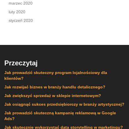
marzec 2020
luty 2020
styczeń 2020
Przeczytaj
Jak prowadzić skuteczny program lojalnościowy dla
klientów?
Jak rozwijać biznes w branży handlu detalicznego?
Jak zwiększyć sprzedaż w sklepie internetowym?
Jak osiągnąć sukces przedsiębiorczy w branży artystycznej?
Jak prowadzić skuteczną kampanię reklamową w Google
Ads?
Jak skutecznie wykorzystać data storytelling w marketingu?