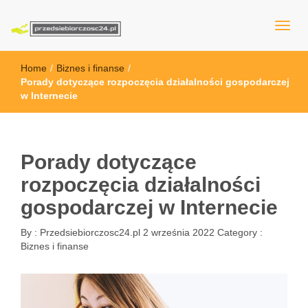
przedsiebiorczosc24.pl
Home
/
Biznes i finanse
/
Porady dotyczące rozpoczęcia działalności gospodarczej
w Internecie
Porady dotyczące
rozpoczęcia działalności
gospodarczej w Internecie
By :
Przedsiebiorczosc24.pl
2 września 2022
Category :
Biznes i finanse