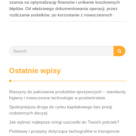
szansa na optymalizację finansów i unikanie kosztownych
błędów. Od właściwego dokumentowania operacji, przez
rozliczanie podatków, po korzystanie z nowoczesnych
narzędzi – każdy przedsiębiorca musi znać kluczowe
elementy tego obszaru. Współczesne rozwiązania, takie jak
księgowość online czy systemy …
Ostatnie wpisy
Maszyny do pakowania produktów spożywczych – standardy
higieny i nowoczesne technologie w przetwórstwie
Spokojniejsza droga do rynku kapitałowego bez presji
codziennych decyzji
Jak wybrać najlepsze oringi uszczelki do Twoich potrzeb?
Podstawy i przepisy dotyczące tachografów w transporcie