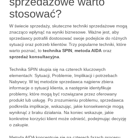
sprzedażowe warto
stosować?
W świecie sprzedaży, skuteczne techniki sprzedażowe mogą
znacząco wpłynąć na wyniki biznesowe. Ważne jest, aby
sprzedawcy potrafili dostosować swoje podejście do różnych
sytuacji oraz potrzeb klientów. Trzy popularne techniki, które
warto poznać, to
technika SPIN
,
metoda AIDA
oraz
sprzedaż konsultacyjna
.
Technika SPIN skupia się na czterech kluczowych
elementach: Sytuacji, Problemie, Implikacji i potrzebach
Nabywcy. W tej metodzie sprzedawca najpierw zbiera
informacje o sytuacji klienta, a następnie identyfikuje
problemy, które mogą być rozwiązane przez oferowany
produkt lub usługę. Po zrozumieniu problemu, sprzedawca
podkreśla implikacje, wskazując, jakie konsekwencje mogą
wyniknąć z braku działania. Na koniec wskazuje, jakie
konkretne korzyści klient może odnieść, podejmując decyzję
o zakupie.
Metoda AIDA koncentruje się na czterech fazach procesu