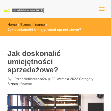
przedsiebiorczosc24.pl
Home
/
Biznes i finanse
/
Jak doskonalić umiejętności sprzedażowe?
Jak doskonalić
umiejętności
sprzedażowe?
By :
Przedsiebiorczosc24.pl
29 kwietnia 2022
Category :
Biznes i finanse