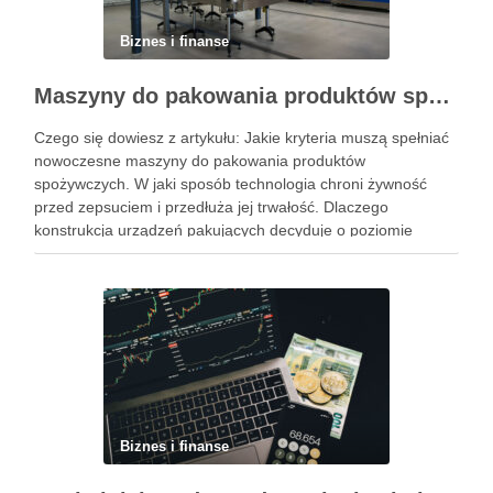
Biznes i finanse
Maszyny do pakowania produktów spożywczych – standardy higieny i nowoczesne technologie w przetwórstwie
Czego się dowiesz z artykułu: Jakie kryteria muszą spełniać
nowoczesne maszyny do pakowania produktów
spożywczych. W jaki sposób technologia chroni żywność
przed zepsuciem i przedłuża jej trwałość. Dlaczego
konstrukcja urządzeń pakujących decyduje o poziomie
higieny w zakładzie. Jak dobrać odpowiedni system
pakowania do specyfiki konkretnego produktu spożywczego.
Powiązane wpisy: Jak …
Biznes i finanse