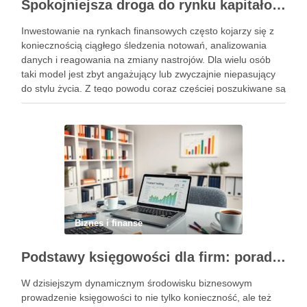
Spokojniejsza droga do rynku kapitałowego bez presji codziennych decyzji
Inwestowanie na rynkach finansowych często kojarzy się z
koniecznością ciągłego śledzenia notowań, analizowania
danych i reagowania na zmiany nastrojów. Dla wielu osób
taki model jest zbyt angażujący lub zwyczajnie niepasujący
do stylu życia. Z tego powodu coraz częściej poszukiwane są
rozwiązania, które pozwalają uczestniczyć w rynku w sposób
bardziej uporządkowany, …
Biznes i finanse
Podstawy księgowości dla firm: porady, narzędzia i nowoczesne rozwiązania
W dzisiejszym dynamicznym środowisku biznesowym
prowadzenie księgowości to nie tylko konieczność, ale też