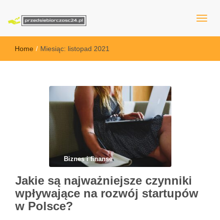
przedsiebiorczosc24.pl
Home
/
Miesiąc:
listopad 2021
Biznes i finanse
Jakie są najważniejsze czynniki
wpływające na rozwój startupów
w Polsce?