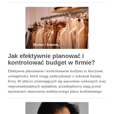
wsparcia ze strony franczyzodawcy oraz tego, jak najlepiej
przygotować się na ten krok. Warto zgłębić te …
Biznes i finanse
Jak efektywnie planować i
kontrolować budget w firmie?
Efektywne planowanie i kontrolowanie budżetu to kluczowe
umiejętności, które mogą zadecydować o sukcesie każdej
firmy. W obliczu zmieniających się warunków rynkowych oraz
nieprzewidywalnych wydatków, przedsiębiorcy stają przed
wyzwaniem stworzenia realistycznego planu budżetowego,
który będzie elastyczny i dostosowany do bieżącej sytuacji.
Warto zrozumieć nie tylko, jak unikać najczęstszych błędów
w planowaniu, …