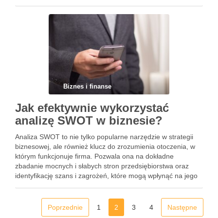
obecność marki na Instagramie? Kluczem jest nie …
Biznes i finanse
Jak efektywnie wykorzystać
analizę SWOT w biznesie?
Analiza SWOT to nie tylko popularne narzędzie w strategii
biznesowej, ale również klucz do zrozumienia otoczenia, w
którym funkcjonuje firma. Pozwala ona na dokładne
zbadanie mocnych i słabych stron przedsiębiorstwa oraz
identyfikację szans i zagrożeń, które mogą wpłynąć na jego
rozwój. W obliczu dynamicznych zmian rynkowych i rosnącej
konkurencji, umiejętność …
Poprzednie
1
2
3
4
Następne