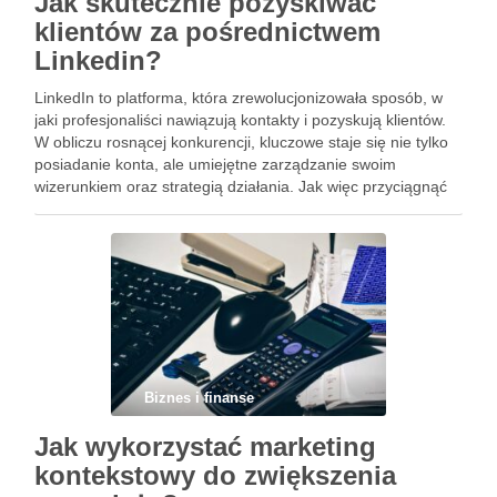
Jak skutecznie pozyskiwać
klientów za pośrednictwem
Linkedin?
LinkedIn to platforma, która zrewolucjonizowała sposób, w
jaki profesjonaliści nawiązują kontakty i pozyskują klientów.
W obliczu rosnącej konkurencji, kluczowe staje się nie tylko
posiadanie konta, ale umiejętne zarządzanie swoim
wizerunkiem oraz strategią działania. Jak więc przyciągnąć
uwagę potencjalnych klientów i skutecznie zbudować sieć
kontaktów? Odpowiedzią są przemyślane działania, które
pozwolą …
Biznes i finanse
Jak wykorzystać marketing
kontekstowy do zwiększenia