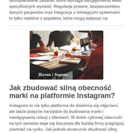
skomplikowane zadanie, które wymaga uwzględnienia wielu
specyficznych wyzwań. Regulacje prawne, bezpieczeństwo
danych pacjentów oraz integracja z istniejącymi systemami
to tylko niektóre z aspektów, które mogą wpływać na
powodzenie projektu. W obliczu szybko zmieniających się
potrzeb i technologii, kluczowe staje się opracowanie
elastycznego i …
Biznes i finanse
Jak zbudować silną obecność
marki na platformie Instagram?
Instagram to nie tylko platforma do dzielenia się zdjęciami,
ale także potężne narzędzie do budowania marki i
nawiązywania relacji z klientami. W dobie cyfrowej obecność
na tym serwisie staje się kluczowa dla każdej firmy pragnącej
zaistnieć na rynku. Jak jednak skutecznie zbudować silną