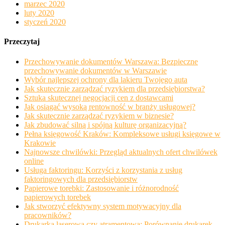
marzec 2020
luty 2020
styczeń 2020
Przeczytaj
Przechowywanie dokumentów Warszawa: Bezpieczne
przechowywanie dokumentów w Warszawie
Wybór najlepszej ochrony dla lakieru Twojego auta
Jak skutecznie zarządzać ryzykiem dla przedsiębiorstwa?
Sztuka skutecznej negocjacji cen z dostawcami
Jak osiągać wysoką rentowność w branży usługowej?
Jak skutecznie zarządzać ryzykiem w biznesie?
Jak zbudować silną i spójną kulturę organizacyjną?
Pełna księgowość Kraków: Kompleksowe usługi księgowe w
Krakowie
Najnowsze chwilówki: Przegląd aktualnych ofert chwilówek
online
Usługa faktoringu: Korzyści z korzystania z usług
faktoringowych dla przedsiębiorstw
Papierowe torebki: Zastosowanie i różnorodność
papierowych torebek
Jak stworzyć efektywny system motywacyjny dla
pracowników?
Drukarka laserowa czy atramentowa: Porównanie drukarek