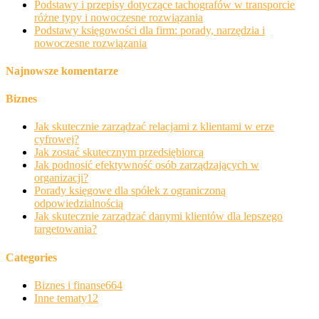
Podstawy i przepisy dotyczące tachografów w transporcie
różne typy i nowoczesne rozwiązania
Podstawy księgowości dla firm: porady, narzędzia i
nowoczesne rozwiązania
Najnowsze komentarze
Biznes
Jak skutecznie zarządzać relacjami z klientami w erze
cyfrowej?
Jak zostać skutecznym przedsiębiorcą
Jak podnosić efektywność osób zarządzających w
organizacji?
Porady księgowe dla spółek z ograniczoną
odpowiedzialnością
Jak skutecznie zarządzać danymi klientów dla lepszego
targetowania?
Categories
Biznes i finanse
664
Inne tematy
12