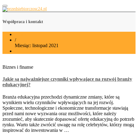
przedsiebiorczosc24.pl
Współpraca i kontakt
Home
/
Miesiąc:
listopad 2021
Biznes i finanse
Jakie są najważniejsze czynniki wpływające na rozwój branży
edukacyjnej?
Branża edukacyjna przechodzi dynamiczne zmiany, które są
wynikiem wielu czynników wpływających na jej rozwój.
Społeczne, technologiczne i ekonomiczne transformacje stawiają
przed nami nowe wyzwania oraz możliwości, które należy
zrozumieć, aby skutecznie dopasować ofertę edukacyjną do potrzeb
rynku. Warto także zwrócić uwagę na rolę celebrytów, którzy mogą
inspirować do inwestowania w …