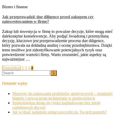
Biznes i finanse
Jak przeprowadzić due diligence przed zakupem czy
zainwestowaniem w firmę?
Zakup lub inwestycja w firmę to poważne decyzje, które mogą mieć
dalekosiężne konsekwencje. Aby podjąć świadomą i przemyślaną
decyzję, kluczowe jest przeprowadzenie procesu due diligence,
który pozwala na dokładną analizę i ocenę przedsiębiorstwa. Dzięki
temu możliwe jest zidentyfikowanie potencjalnych ryzyk oraz
potwierdzenie wartości firmy. Warto zrozumieć, jakie aspekty są
najważniejsze …
Stronicowanie
Poprzednie
1
2
3
4
wpisów
Ostatnie wpisy
Maszyny do pakowania produktów spożywczych – standardy
higieny i nowoczesne technologie w przetwórstwie
Spokojniejsza droga do rynku kapitałowego bez presji
codziennych decyzji
Jak wybrać najlepsze oringi uszczelki do Twoich potrzeb?