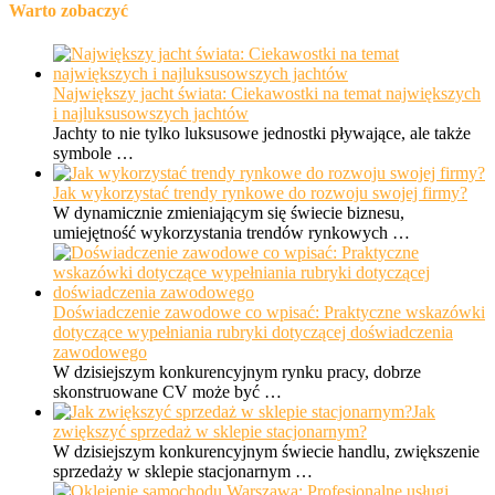
Warto zobaczyć
Największy jacht świata: Ciekawostki na temat największych
i najluksusowszych jachtów
Jachty to nie tylko luksusowe jednostki pływające, ale także
symbole …
Jak wykorzystać trendy rynkowe do rozwoju swojej firmy?
W dynamicznie zmieniającym się świecie biznesu,
umiejętność wykorzystania trendów rynkowych …
Doświadczenie zawodowe co wpisać: Praktyczne wskazówki
dotyczące wypełniania rubryki dotyczącej doświadczenia
zawodowego
W dzisiejszym konkurencyjnym rynku pracy, dobrze
skonstruowane CV może być …
Jak
zwiększyć sprzedaż w sklepie stacjonarnym?
W dzisiejszym konkurencyjnym świecie handlu, zwiększenie
sprzedaży w sklepie stacjonarnym …