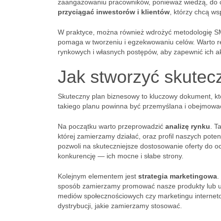
zaangażowaniu pracowników, ponieważ wiedzą, do c
przyciągać inwestorów i klientów
, którzy chcą ws
W praktyce, można również wdrożyć metodologię SMA
pomaga w tworzeniu i egzekwowaniu celów. Warto re
rynkowych i własnych postępów, aby zapewnić ich ak
Jak stworzyć skutec
Skuteczny plan biznesowy to kluczowy dokument, który
takiego planu powinna być przemyślana i obejmować
Na początku warto przeprowadzić
analizę rynku
. T
której zamierzamy działać, oraz profil naszych pot
pozwoli na skuteczniejsze dostosowanie oferty do o
konkurencję — ich mocne i słabe strony.
Kolejnym elementem jest
strategia marketingowa
.
sposób zamierzamy promować nasze produkty lub us
mediów społecznościowych czy marketingu interneto
dystrybucji, jakie zamierzamy stosować.