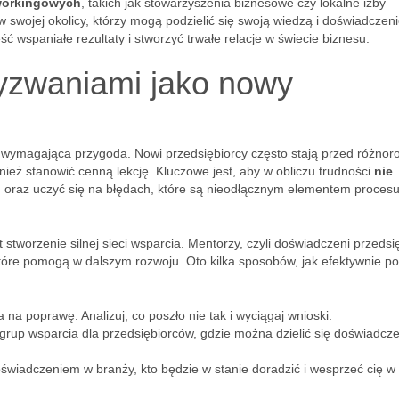
workingowych
, takich jak stowarzyszenia biznesowe czy lokalne izby
 swojej okolicy, którzy mogą podzielić się swoją wiedzą i doświadczen
 wspaniałe rezultaty i stworzyć trwałe relacje w świecie biznesu.
wyzwaniami jako nowy
i wymagająca przygoda. Nowi przedsiębiorcy często stają przed różno
ież stanowić cenną lekcję. Kluczowe jest, aby w obliczu trudności
nie
ń oraz uczyć się na błędach, które są nieodłącznym elementem proces
worzenie silnej sieci wsparcia. Mentorzy, czyli doświadczeni przedsię
tóre pomogą w dalszym rozwoju. Oto kilka sposobów, jak efektywnie po
na poprawę. Analizuj, co poszło nie tak i wyciągaj wnioski.
grup wsparcia dla przedsiębiorców, gdzie można dzielić się doświadcze
wiadczeniem w branży, kto będzie w stanie doradzić i wesprzeć cię w