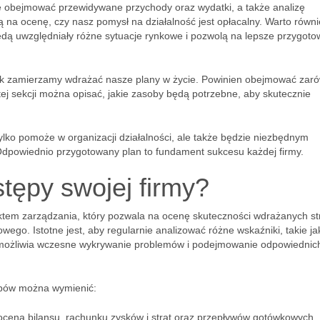
 obejmować przewidywane przychody oraz wydatki, a także analizę
 na ocenę, czy nasz pomysł na działalność jest opłacalny. Warto równi
ędą uwzględniały różne sytuacje rynkowe i pozwolą na lepsze przygoto
jak zamierzamy wdrażać nasze plany w życie. Powinien obejmować zar
tej sekcji można opisać, jakie zasoby będą potrzebne, aby skutecznie
lko pomoże w organizacji działalności, ale także będzie niezbędnym
powiednio przygotowany plan to fundament sukcesu każdej firmy.
tępy swojej firmy?
tem zarządzania, który pozwala na ocenę skuteczności wdrażanych str
ego. Istotne jest, aby regularnie analizować różne wskaźniki, takie ja
 umożliwia wczesne wykrywanie problemów i podejmowanie odpowiednic
ępów można wymienić:
ocena bilansu, rachunku zysków i strat oraz przepływów gotówkowych