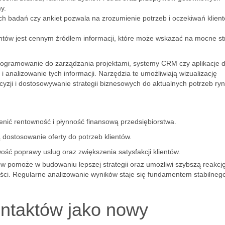
y.
h badań czy ankiet pozwala na zrozumienie potrzeb i oczekiwań klien
ntów jest cennym źródłem informacji, które może wskazać na mocne st
oprogramowanie do zarządzania projektami, systemy CRM czy aplikacje 
 analizowanie tych informacji. Narzędzia te umożliwiają wizualizację
zji i dostosowywanie strategii biznesowych do aktualnych potrzeb ryn
nić rentowność i płynność finansową przedsiębiorstwa.
 dostosowanie oferty do potrzeb klientów.
ość poprawy usług oraz zwiększenia satysfakcji klientów.
 pomoże w budowaniu lepszej strategii oraz umożliwi szybszą reakcj
ości. Regularne analizowanie wyników staje się fundamentem stabilneg
ntaktów jako nowy