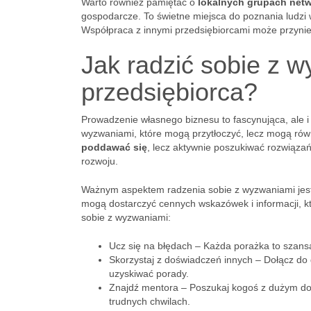
Warto również pamiętać o
lokalnych grupach net
gospodarcze. To świetne miejsca do poznania ludzi w
Współpraca z innymi przedsiębiorcami może przynieść
Jak radzić sobie z 
przedsiębiorca?
Prowadzenie własnego biznesu to fascynująca, ale 
wyzwaniami, które mogą przytłoczyć, lecz mogą równ
poddawać się
, lecz aktywnie poszukiwać rozwiąza
rozwoju.
Ważnym aspektem radzenia sobie z wyzwaniami jest st
mogą dostarczyć cennych wskazówek i informacji, k
sobie z wyzwaniami:
Ucz się na błędach – Każda porażka to szansa 
Skorzystaj z doświadczeń innych – Dołącz do 
uzyskiwać porady.
Znajdź mentora – Poszukaj kogoś z dużym doś
trudnych chwilach.