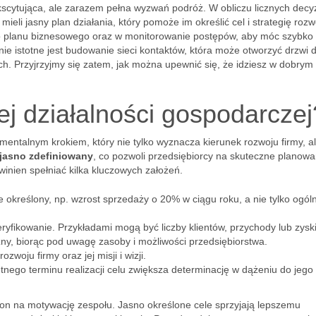
scytująca, ale zarazem pełna wyzwań podróż. W obliczu licznych decyzj
ieli jasny plan działania, który pomoże im określić cel i strategię rozw
o planu biznesowego oraz w monitorowanie postępów, aby móc szybko
e istotne jest budowanie sieci kontaktów, która może otworzyć drzwi 
h. Przyjrzyjmy się zatem, jak można upewnić się, że idziesz w dobrym
jej działalności gospodarczej
amentalnym krokiem, który nie tylko wyznacza kierunek rozwoju firmy, a
jasno zdefiniowany
, co pozwoli przedsiębiorcy na skuteczne planowan
inien spełniać kilka kluczowych założeń.
e określony, np. wzrost sprzedaży o 20% w ciągu roku, a nie tylko ogól
yfikowanie. Przykładami mogą być liczby klientów, przychody lub zyski
zny, biorąc pod uwagę zasoby i możliwości przedsiębiorstwa.
woju firmy oraz jej misji i wizji.
tnego terminu realizacji celu zwiększa determinację w dążeniu do jego
e on na motywację zespołu. Jasno określone cele sprzyjają lepszemu