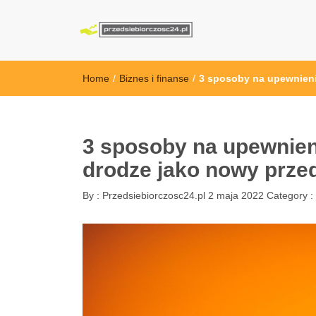
przedsiebiorcz
Home
/
Biznes i finanse
/
3 sposoby na upewnienie
3 sposoby na upewnieni
drodze jako nowy prze
By :
Przedsiebiorczosc24.pl
2 maja 2022
Category :