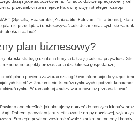
zego dążą i jakie są oczekiwania. Ponadto, dobrze sprecyzowany cel
pierać przedsiębiorstwa mające klarowną wizję i strategię rozwoju.
RT (Specific, Measurable, Achievable, Relevant, Time-bound), która
gularnie przeglądać i dostosowywać cele do zmieniających się warun
tualność i realność.
zny plan biznesowy?
 określa strategię działania firmy, a także jej cele na przyszłość. Stru
 różnorodne aspekty prowadzenia działalności gospodarczej.
a część planu powinna zawierać szczegółowe informacje dotyczące bra
encjalnych klientów. Zrozumienie trendów rynkowych i potrzeb konsume
czekiwań rynku. W ramach tej analizy warto również przeanalizować
 Powinna ona określać, jak planujemy dotrzeć do naszych klientów oraz
ługi. Dobrym pomysłem jest zdefiniowanie grupy docelowej, wykorzys
wego. Strategia powinna zawierać również konkretne metody i kanały