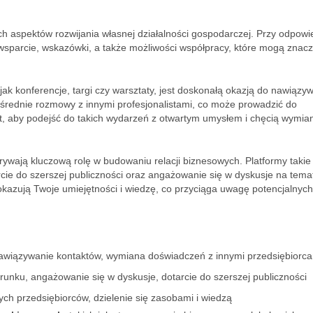
ch aspektów rozwijania własnej działalności gospodarczej. Przy odpow
wsparcie, wskazówki, a także możliwości współpracy, które mogą znac
h jak konferencje, targi czy warsztaty, jest doskonałą okazją do nawiązy
średnie rozmowy z innymi profesjonalistami, co może prowadzić do
st, aby podejść do takich wydarzeń z otwartym umysłem i chęcią wymia
wają kluczową rolę w budowaniu relacji biznesowych. Platformy takie 
cie do szerszej publiczności oraz angażowanie się w dyskusje na tema
pokazują Twoje umiejętności i wiedzę, co przyciąga uwagę potencjalnych
awiązywanie kontaktów, wymiana doświadczeń z innymi przedsiębiorc
unku, angażowanie się w dyskusje, dotarcie do szerszej publiczności
ych przedsiębiorców, dzielenie się zasobami i wiedzą