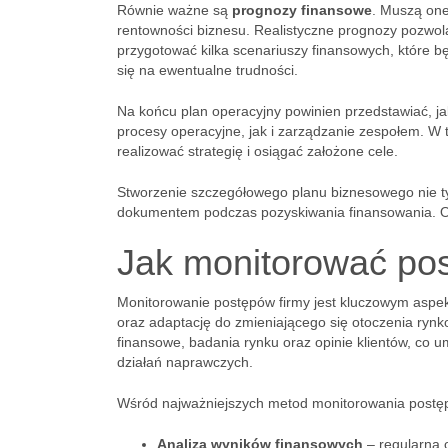
Równie ważne są
prognozy finansowe
. Muszą one
rentowności biznesu. Realistyczne prognozy pozwolą
przygotować kilka scenariuszy finansowych, które b
się na ewentualne trudności.
Na końcu plan operacyjny powinien przedstawiać, 
procesy operacyjne, jak i zarządzanie zespołem. W 
realizować strategię i osiągać założone cele.
Stworzenie szczegółowego planu biznesowego nie ty
dokumentem podczas pozyskiwania finansowania. Od
Jak monitorować pos
Monitorowanie postępów firmy jest kluczowym aspek
oraz adaptację do zmieniającego się otoczenia rynkow
finansowe, badania rynku oraz opinie klientów, co
działań naprawczych.
Wśród najważniejszych metod monitorowania post
Analiza wyników finansowych
– regularna 