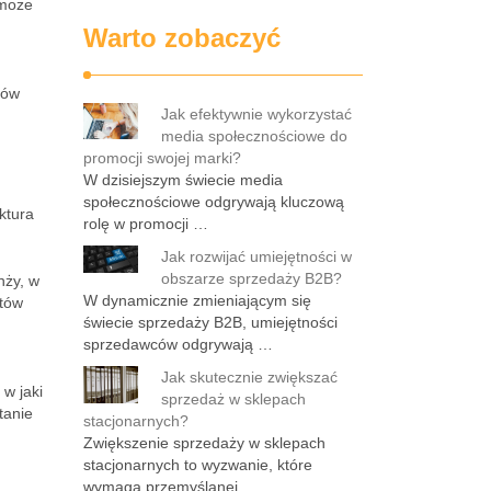
 może
Warto zobaczyć
ków
Jak efektywnie wykorzystać
media społecznościowe do
promocji swojej marki?
W dzisiejszym świecie media
społecznościowe odgrywają kluczową
ktura
rolę w promocji …
Jak rozwijać umiejętności w
obszarze sprzedaży B2B?
nży, w
W dynamicznie zmieniającym się
ntów
świecie sprzedaży B2B, umiejętności
sprzedawców odgrywają …
Jak skutecznie zwiększać
 w jaki
sprzedaż w sklepach
tanie
stacjonarnych?
Zwiększenie sprzedaży w sklepach
stacjonarnych to wyzwanie, które
wymaga przemyślanej …