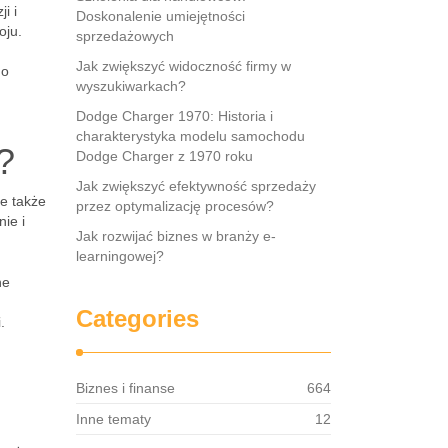
i i
Doskonalenie umiejętności
oju.
sprzedażowych
Jak zwiększyć widoczność firmy w
do
wyszukiwarkach?
Dodge Charger 1970: Historia i
charakterystyka modelu samochodu
?
Dodge Charger z 1970 roku
Jak zwiększyć efektywność sprzedaży
le także
przez optymalizację procesów?
ie i
Jak rozwijać biznes w branży e-
learningowej?
ne
Categories
.
Biznes i finanse
664
Inne tematy
12