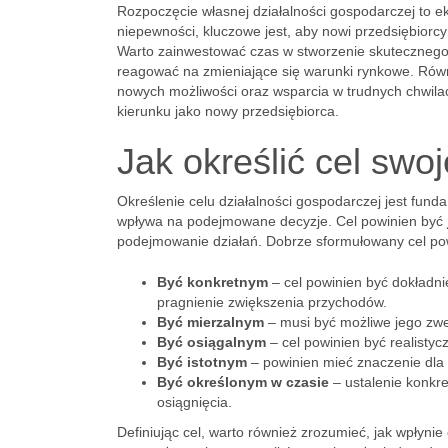
Rozpoczęcie własnej działalności gospodarczej to ek
niepewności, kluczowe jest, aby nowi przedsiębiorcy m
Warto zainwestować czas w stworzenie skuteczneg
reagować na zmieniające się warunki rynkowe. Równi
nowych możliwości oraz wsparcia w trudnych chwilac
kierunku jako nowy przedsiębiorca.
Jak określić cel swo
Określenie celu działalności gospodarczej jest fund
wpływa na podejmowane decyzje. Cel powinien być
podejmowanie działań. Dobrze sformułowany cel pow
Być konkretnym
– cel powinien być dokładni
pragnienie zwiększenia przychodów.
Być mierzalnym
– musi być możliwe jego zwer
Być osiągalnym
– cel powinien być realistyc
Być istotnym
– powinien mieć znaczenie dla roz
Być określonym w czasie
– ustalenie konkre
osiągnięcia.
Definiując cel, warto również zrozumieć, jak wpłyni