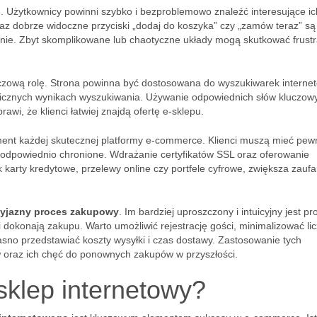
i
. Użytkownicy powinni szybko i bezproblemowo znaleźć interesujące ic
oraz dobrze widoczne przyciski „dodaj do koszyka” czy „zamów teraz” są
nie. Zbyt skomplikowane lub chaotyczne układy mogą skutkować frustra
zową rolę. Strona powinna być dostosowana do wyszukiwarek interne
icznych wynikach wyszukiwania. Używanie odpowiednich słów kluczow
wi, że klienci łatwiej znajdą ofertę e-sklepu.
ement każdej skutecznej platformy e-commerce. Klienci muszą mieć pew
ą odpowiednio chronione. Wdrażanie certyfikatów SSL oraz oferowanie
ak karty kredytowe, przelewy online czy portfele cyfrowe, zwiększa zauf
zyjazny proces zakupowy
. Im bardziej uproszczony i intuicyjny jest pr
dokonają zakupu. Warto umożliwić rejestrację gości, minimalizować li
asno przedstawiać koszty wysyłki i czas dostawy. Zastosowanie tych
 oraz ich chęć do ponownych zakupów w przyszłości.
klep internetowy?