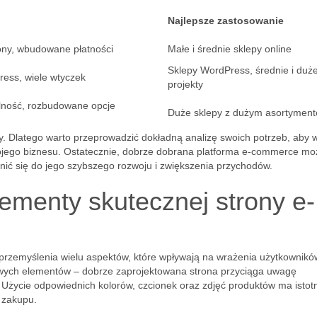
Najlepsze zastosowanie
ony, wbudowane płatności
Małe i średnie sklepy online
Sklepy WordPress, średnie i duż
ress, wiele wtyczek
projekty
lność, rozbudowane opcje
Duże sklepy z dużym asortymen
y. Dlatego warto przeprowadzić dokładną analizę swoich potrzeb, aby 
twojego biznesu. Ostatecznie, dobrze dobrana platforma e-commerce mo
ynić się do jego szybszego rozwoju i zwiększenia przychodów.
ementy skutecznej strony e-
rzemyślenia wielu aspektów, które wpływają na wrażenia użytkownikó
owych elementów – dobrze zaprojektowana strona przyciąga uwagę
 Użycie odpowiednich kolorów, czcionek oraz zdjęć produktów ma istot
 zakupu.