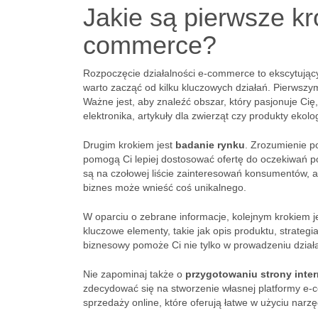
Jakie są pierwsze kr
commerce?
Rozpoczęcie działalności e-commerce to ekscytujący
warto zacząć od kilku kluczowych działań. Pierwszym
Ważne jest, aby znaleźć obszar, który pasjonuje Cię
elektronika, artykuły dla zwierząt czy produkty ekolo
Drugim krokiem jest
badanie rynku
. Zrozumienie po
pomogą Ci lepiej dostosować ofertę do oczekiwań p
są na czołowej liście zainteresowań konsumentów, a t
biznes może wnieść coś unikalnego.
W oparciu o zebrane informacje, kolejnym krokiem j
kluczowe elementy, takie jak opis produktu, strate
biznesowy pomoże Ci nie tylko w prowadzeniu działa
Nie zapominaj także o
przygotowaniu strony inte
zdecydować się na stworzenie własnej platformy e-c
sprzedaży online, które oferują łatwe w użyciu narz