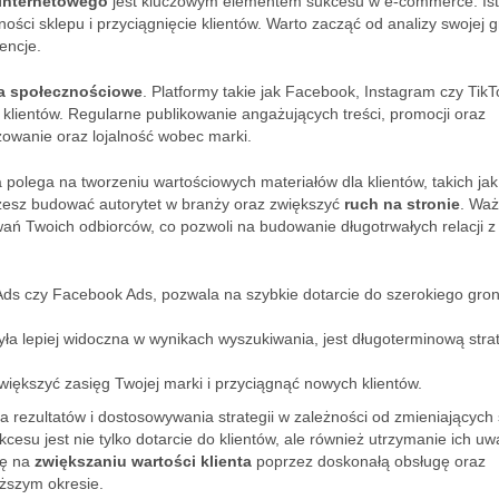
internetowego
jest kluczowym elementem sukcesu w e-commerce. Ist
ści sklepu i przyciągnięcie klientów. Warto zacząć od analizy swojej 
encje.
a społecznościowe
. Platformy takie jak Facebook, Instagram czy TikT
 klientów. Regularne publikowanie angażujących treści, promocji oraz
owanie oraz lojalność wobec marki.
ra polega na tworzeniu wartościowych materiałów dla klientów, takich jak
możesz budować autorytet w branży oraz zwiększyć
ruch na stronie
. Waż
wań Twoich odbiorców, co pozwoli na budowanie długotrwałych relacji z
e Ads czy Facebook Ads, pozwala na szybkie dotarcie do szerokiego gro
yła lepiej widoczna w wynikach wyszukiwania, jest długoterminową strat
iększyć zasięg Twojej marki i przyciągnąć nowych klientów.
rezultatów i dostosowywania strategii w zależności od zmieniających 
cesu jest nie tylko dotarcie do klientów, ale również utrzymanie ich uw
ię na
zwiększaniu wartości klienta
poprzez doskonałą obsługę oraz
uższym okresie.