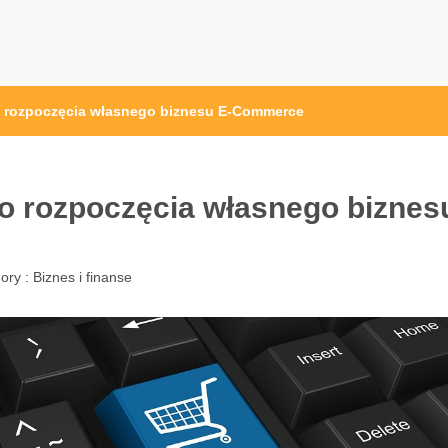
osc24.pl
o rozpoczęcia własnego biznesu E-Commerce
o rozpoczęcia własnego biznes
ory :
Biznes i finanse