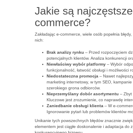
Jakie są najczęstsze
commerce?
Zakładając e-commerce, wiele osób popełnia błędy,
nich:
Brak analizy rynku
– Przed rozpoczęciem dzia
potencjalnych klientów. Analiza konkurencji 
Niewłaściwy wybór platformy
– Wybór odpow
funkcjonalność, łatwość obsługi i możliwości 
Niedostateczna promocja
– Nawet najlepszy
marketing internetowy, w tym SEO, kampanie 
szerokiego grona odbiorców.
Nieprzemyślany dobór asortymentu
– Zbyt 
Kluczowe jest zrozumienie, co naprawdę intere
Zaniedbanie obsługi klienta
– W e-commerce 
Ignorowanie pytań lub problemów klientów moż
Unikanie tych powszechnych błędów znacznie zwięk
elementem jest ciągłe doskonalenie i adaptacja do
konkurencyjnego biznesu.