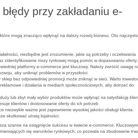
 błędy przy zakładaniu e-
 które mogą znacząco wpłynąć na dalszy rozwój biznesu. Oto najczęsts
łalności, niezbędne jest zrozumienie, jakie są potrzeby i oczekiwania
oraz zidentyfikowanie niszy rynkowej mogą pomóc w dopasowaniu oferty.
iedniej platformy e-commerce jest kluczowy. Należy zwrócić uwagę n
rozwoju, aby uniknąć problemów w przyszłości.
 sklep bez odpowiedniej promocji może zniknąć w sieci. Warto inwest
reklamowe i działania w mediach społecznościowych, aby dotrzeć do
duży lub zbyt mały wybór produktów może wpłynąć na satysfakcję klie
suje klientów i dostosowanie oferty do ich potrzeb.
niezwykle ważne jest zapewnienie wysokiej jakości obsługi klienta.
e skutkować utratą lojalności.
sza szanse na osiągnięcie sukcesu w świecie e-commerce. Kluczowym
 zmieniających się warunków rynkowych, co pozwala na zbudowanie trwa