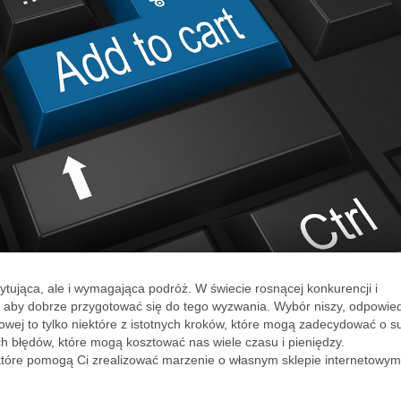
ująca, ale i wymagająca podróż. W świecie rosnącej konkurencji i
t, aby dobrze przygotować się do tego wyzwania. Wybór niszy, odpowied
towej to tylko niektóre z istotnych kroków, które mogą zadecydować o s
 błędów, które mogą kosztować nas wiele czasu i pieniędzy.
tóre pomogą Ci zrealizować marzenie o własnym sklepie internetowym