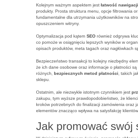
Kolejnym ważnym aspektem jest
łatwość nawigacj
produkty. Prosta struktura menu, opcje filtrowania 
fundamentalne dla utrzymania użytkowników na stro
opuszczeniem witryny.
Optymalizacja pod kątem
SEO
również odgrywa kluc
co pomoże w osiągnięciu lepszych wyników w organ
opisach produktów, meta tagach oraz nagłówkach spra
Bezpieczeństwo transakcji to kolejny niezbędny el
że ich dane osobowe oraz informacje o płatności s
różnych,
bezpiecznych metod płatności
, takich j
sklepu.
Ostatnim, ale niezwykle istotnym czynnikiem jest
pr
zakupu, tym wyższe prawdopodobieństwo, że klienci 
kroków potrzebnych do finalizacji zamówienia oraz j
elementów znacząco wpływa na satysfakcję klientów
Jak promować swój s