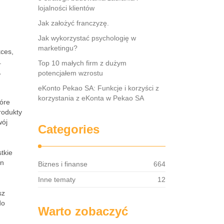
lojalności klientów
Jak założyć franczyzę.
Jak wykorzystać psychologię w
marketingu?
kces,
.
Top 10 małych firm z dużym
,
potencjałem wzrostu
eKonto Pekao SA: Funkcje i korzyści z
korzystania z eKonta w Pekao SA
tóre
rodukty
wój
Categories
tkie
an
Biznes i finanse
664
Inne tematy
12
sz
do
Warto zobaczyć