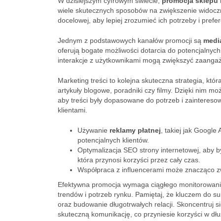
W dzisiejszym cyfrowym świecie,
promocja sklepu 
wiele skutecznych sposobów na zwiększenie widoczno
docelowej, aby lepiej zrozumieć ich potrzeby i prefer
Jednym z podstawowych kanałów promocji są
medi
oferują bogate możliwości dotarcia do potencjalnych
interakcje z użytkownikami mogą zwiększyć zaangaż
Marketing treści to kolejna skuteczna strategia, któ
artykuły blogowe, poradniki czy filmy. Dzięki nim 
aby treści były dopasowane do potrzeb i zaintereso
klientami.
Używanie
reklamy płatnej
, takiej jak Googl
potencjalnych klientów.
Optymalizacja SEO strony internetowej, aby b
która przynosi korzyści przez cały czas.
Współpraca z influencerami może znacząco zw
Efektywna promocja wymaga ciągłego monitorowania 
trendów i potrzeb rynku. Pamiętaj, że kluczem do suk
oraz budowanie długotrwałych relacji. Skoncentruj s
skuteczną komunikację, co przyniesie korzyści w dł