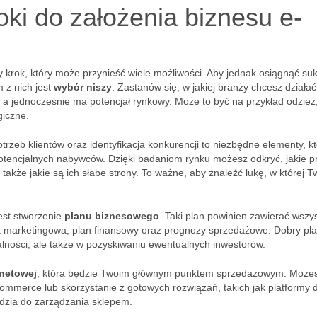
oki do założenia biznesu e-
 krok, który może przynieść wiele możliwości. Aby jednak osiągnąć su
 z nich jest
wybór niszy
. Zastanów się, w jakiej branży chcesz działać
, a jednocześnie ma potencjał rynkowy. Może to być na przykład odzież
giczne.
trzeb klientów oraz identyfikacja konkurencji to niezbędne elementy, k
otencjalnych nabywców. Dzięki badaniom rynku możesz odkryć, jakie p
akże jakie są ich słabe strony. To ważne, aby znaleźć lukę, w której T
est stworzenie
planu biznesowego
. Taki plan powinien zawierać wszys
gia marketingowa, plan finansowy oraz prognozy sprzedażowe. Dobry pl
lności, ale także w pozyskiwaniu ewentualnych inwestorów.
rnetowej
, która będzie Twoim głównym punktem sprzedażowym. Może
ommerce lub skorzystanie z gotowych rozwiązań, takich jak platformy 
ędzia do zarządzania sklepem.