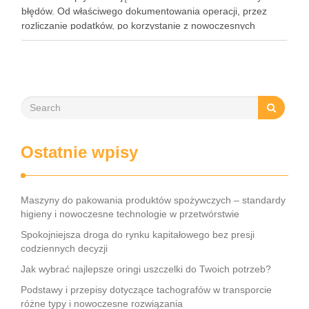
błędów. Od właściwego dokumentowania operacji, przez
rozliczanie podatków, po korzystanie z nowoczesnych
narzędzi – każdy przedsiębiorca musi znać kluczowe
elementy tego obszaru. Współczesne rozwiązania, takie jak
księgowość online czy systemy …
Ostatnie wpisy
Maszyny do pakowania produktów spożywczych – standardy
higieny i nowoczesne technologie w przetwórstwie
Spokojniejsza droga do rynku kapitałowego bez presji
codziennych decyzji
Jak wybrać najlepsze oringi uszczelki do Twoich potrzeb?
Podstawy i przepisy dotyczące tachografów w transporcie
różne typy i nowoczesne rozwiązania