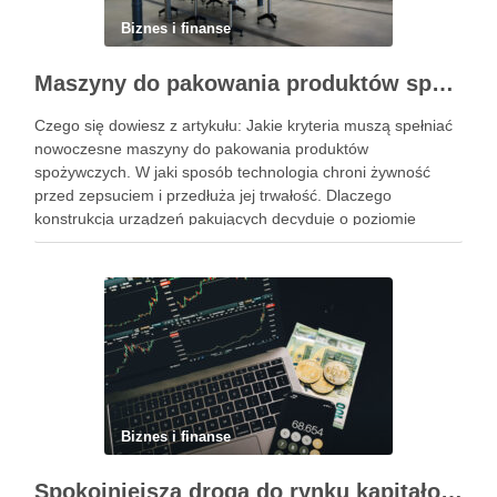
Biznes i finanse
Maszyny do pakowania produktów spożywczych – standardy higieny i nowoczesne technologie w przetwórstwie
Czego się dowiesz z artykułu: Jakie kryteria muszą spełniać
nowoczesne maszyny do pakowania produktów
spożywczych. W jaki sposób technologia chroni żywność
przed zepsuciem i przedłuża jej trwałość. Dlaczego
konstrukcja urządzeń pakujących decyduje o poziomie
higieny w zakładzie. Jak dobrać odpowiedni system
pakowania do specyfiki konkretnego produktu spożywczego.
Powiązane wpisy: Jak …
Biznes i finanse
Spokojniejsza droga do rynku kapitałowego bez presji codziennych decyzji