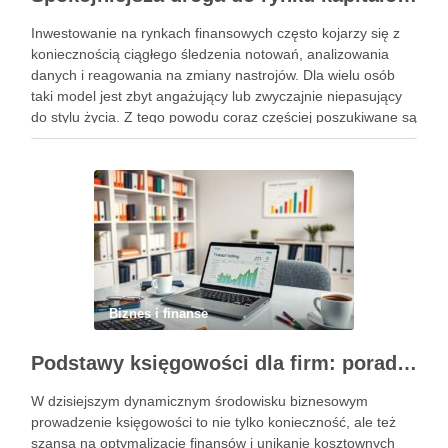
Inwestowanie na rynkach finansowych często kojarzy się z
koniecznością ciągłego śledzenia notowań, analizowania
danych i reagowania na zmiany nastrojów. Dla wielu osób
taki model jest zbyt angażujący lub zwyczajnie niepasujący
do stylu życia. Z tego powodu coraz częściej poszukiwane są
rozwiązania, które pozwalają uczestniczyć w rynku w sposób
bardziej uporządkowany, …
Biznes i finanse
Podstawy księgowości dla firm: porady, narzędzia i nowoczesne rozwiązania
W dzisiejszym dynamicznym środowisku biznesowym
prowadzenie księgowości to nie tylko konieczność, ale też
szansa na optymalizację finansów i unikanie kosztownych