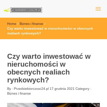
przedsiebiorczosc24.pl
Home
/
Biznes i finanse
/
Czy warto inwestować w nieruchomości w obecnych
realiach rynkowych?
Czy warto inwestować w
nieruchomości w
obecnych realiach
rynkowych?
By :
Przedsiebiorczosc24.pl
17 grudnia 2021
Category :
Biznes i finanse