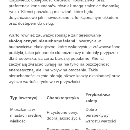
rządowego, dostępność kredytów hipotecznych oraz
preferencje konsumentów również mogą zmieniać dynamikę
rynku. Klienci poszukują mieszkań, które będą
dotychczasowe jak i nowoczesne, z funkcjonalnym układem
oraz dostępem do usług.
Warto również zauważyć rosnące zainteresowanie
ekologicznymi nieruchomościami
. Inwestycje w
budownictwo ekologiczne, które wykorzystuje zrównoważone
praktyki, takie jak panele słoneczne czy materiały przyjazne
dla środowiska, są coraz bardziej popularne. Klienci
zaczynają zwracać uwagę na nie tylko na oszczędność
energetyczną, ale i na wpływ na otoczenie. Takie
nieruchomości często oferują niższe koszty eksploatacji oraz
wyższe wartości rynkowe w przyszłości.
Przykładowe
Typ inwestycji
Charakterystyka
zalety
Mieszkania w
Dobre
Przystępne ceny,
miastach średniej
perspektywy
dobra jakość życia
wielkości
wzrostu wartości
Przeznaczenie na
Potencjał w