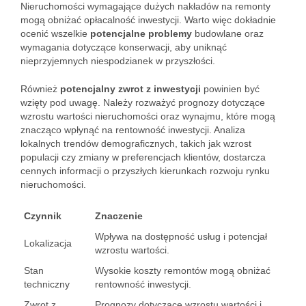
Nieruchomości wymagające dużych nakładów na remonty
mogą obniżać opłacalność inwestycji. Warto więc dokładnie
ocenić wszelkie
potencjalne problemy
budowlane oraz
wymagania dotyczące konserwacji, aby uniknąć
nieprzyjemnych niespodzianek w przyszłości.
Również
potencjalny zwrot z inwestycji
powinien być
wzięty pod uwagę. Należy rozważyć prognozy dotyczące
wzrostu wartości nieruchomości oraz wynajmu, które mogą
znacząco wpłynąć na rentowność inwestycji. Analiza
lokalnych trendów demograficznych, takich jak wzrost
populacji czy zmiany w preferencjach klientów, dostarcza
cennych informacji o przyszłych kierunkach rozwoju rynku
nieruchomości.
Czynnik
Znaczenie
Wpływa na dostępność usług i potencjał
Lokalizacja
wzrostu wartości.
Stan
Wysokie koszty remontów mogą obniżać
techniczny
rentowność inwestycji.
Zwrot z
Prognozy dotyczące wzrostu wartości i