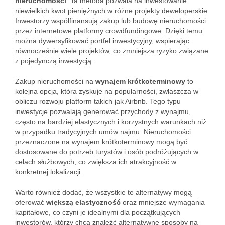
nieruchomości
. Ta metoda pozwala na inwestowanie
niewielkich kwot pieniężnych w różne projekty deweloperskie.
Inwestorzy współfinansują zakup lub budowę nieruchomości
przez internetowe platformy crowdfundingowe. Dzięki temu
można dywersyfikować portfel inwestycyjny, wspierając
równocześnie wiele projektów, co zmniejsza ryzyko związane
z pojedynczą inwestycją.
Zakup nieruchomości na
wynajem krótkoterminowy
to
kolejna opcja, która zyskuje na popularności, zwłaszcza w
obliczu rozwoju platform takich jak Airbnb. Tego typu
inwestycje pozwalają generować przychody z wynajmu,
często na bardziej elastycznych i korzystnych warunkach niż
w przypadku tradycyjnych umów najmu. Nieruchomości
przeznaczone na wynajem krótkoterminowy mogą być
dostosowane do potrzeb turystów i osób podróżujących w
celach służbowych, co zwiększa ich atrakcyjność w
konkretnej lokalizacji.
Warto również dodać, że wszystkie te alternatywy mogą
oferować
większą elastyczność
oraz mniejsze wymagania
kapitałowe, co czyni je idealnymi dla początkujących
inwestorów, którzy chcą znaleźć alternatywne sposoby na